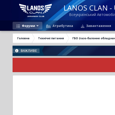
LANOS CLAN - U
Всеукраїнський Автомоб
Форуми
Атрибутика
Завантаження
Головна
Технічні питання
ГБО (газо-балонне обладна
ВАЖЛИВЕ