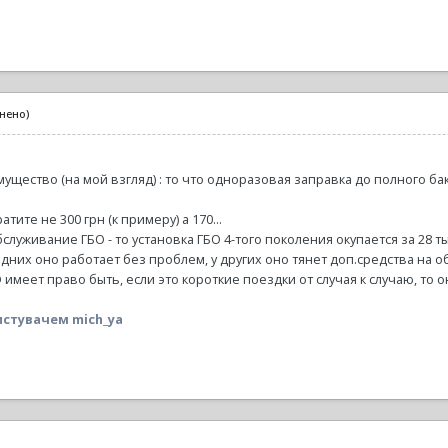
інено)
мущество (на мой взгляд) : то что одноразовая заправка до полного 
тите не 300 грн (к примеру) а 170...
служивание ГБО - то установка ГБО 4-того поколения окупается за 28 тыс
одних оно работает без проблем, у других оно тянет доп.средства на о
 имеет право быть, если это короткие поездки от случая к случаю, то о
стувачем mich_ya