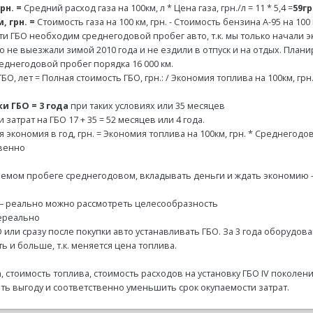
рн. =
Средний расход газа на 100км, л * Цена газа, грн./л = 11 * 5,4 =
59гр
 грн. =
Стоимость газа на 100 км, грн. - Стоимость бензина А-95 на 100 км,
ти ГБО необходим среднегодовой пробег авто, т.к. мы только начали эк
 не выезжали зимой 2010 года и не ездили в отпуск и на отдых. Плани
днегодовой пробег порядка 16 000 км.
О, лет = Полная стоимость ГБО, грн.: / Экономия топлива на 100км, грн. 
и ГБО = 3 года
при таких условиях или 35 месяцев
затрат на ГБО 17 + 35 = 52 месяцев или 4 года.
экономия в год, грн. = Экономия топлива на 100км, грн. * Среднегодовой
твенно
аемом пробеге среднегодовом, вкладывать деньги и ждать экономию 
 – реально можно рассмотреть целесообразность
нереально
О или сразу после покупки авто устанавливать ГБО. За 3 года оборудов
ть и больше, т.к. меняется цена топлива.
а, стоимость топлива, стоимость расходов на установку ГБО IV поколен
ить выгоду и соответственно уменьшить срок окупаемости затрат.