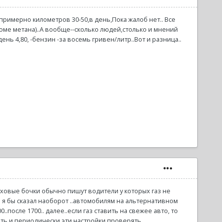
примерно километров 30-50,в день,Пока жалоб нет.. Все
оме метана)..А вообще--сколько людей,столько и мнений
нь 4,80, -бензин -за восемь гривен/литр..Вот и разница..
ороховые бочки обычно пишут водители у которых газ не
тр я бы сказал наоборот ..автомобилям на альтернативном
.после 1700.. далее..если газ ставить на свежее авто, то
ить и периодически эти настройки проверять..