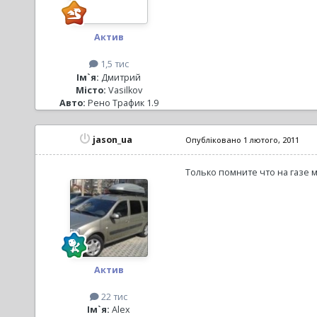
Актив
1,5 тис
Ім`я:
Дмитрий
Місто:
Vasilkov
Авто:
Рено Трафик 1.9
jason_ua
Опубліковано
1 лютого, 2011
Только помните что на газе 
Актив
22 тис
Ім`я:
Alex