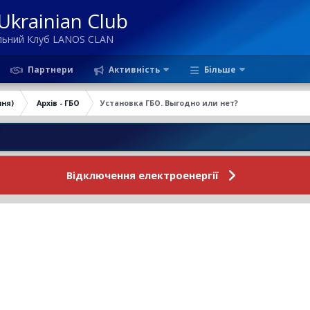
krainian Club
ільний Клуб LANOS CLAN
Партнери
Активність
Більше
ння)
Архів - ГБО
Установка ГБО. Выгодно или нет?
Новини 
Відключення електроенергії