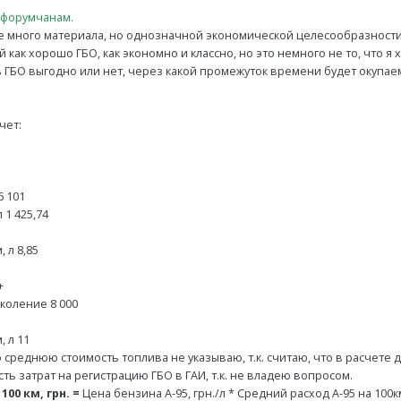
 форумчанам.
е много материала, но однозначной экономической целесообразности 
как хорошо ГБО, как экономно и классно, но это немного не то, что я 
 ГБО выгодно или нет, через какой промежуток времени будет окупае
чет:
6 101
 1 425,74
 л 8,85
3
+
околение 8 000
, л 11
среднюю стоимость топлива не указываю, т.к. считаю, что в расчете д
ть затрат на регистрацию ГБО в ГАИ, т.к. не владею вопросом.
00 км, грн. =
Цена бензина А-95, грн./л * Средний расход А-95 на 100км,