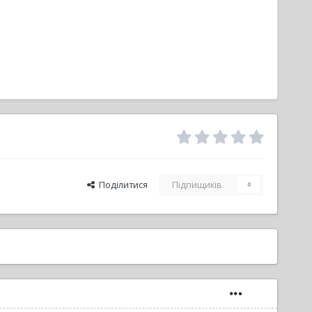
Поділитися
Підпищиків
0