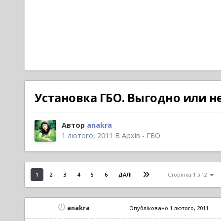
Установка ГБО. Выгодно или н
Автор
anakra
1 лютого, 2011
В
Архів - ГБО
1
2
3
4
5
6
ДАЛІ
Сторінка 1 з 12
anakra
Опубліковано
1 лютого, 2011