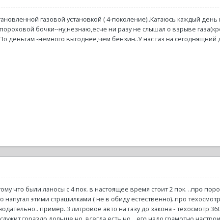
тановленной газовой установкой ( 4-поколение)..Катаюсь каждый день 
пороховой бочки--ну,незнаю,есче ни разу не слышал о взрыве газа(кр
.По деньгам -немного выгоднее,чем бензин..У нас газ на сегоднящний де
отому что были ланосы с 4 пок. в настоящее время стоит 2 пок. ..про п
 то напугал этими страшилками ( не в обиду естественно)..про техосмо
дательно.. пример..3 литровое авто на газу до закона - техосмотр 3600.
лужит гораздо дольше но, всегда есть но ...его надо грамотно настро