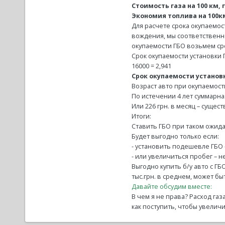
Стоимость газа на 100 км, г
Экономия топлива на 100км,
Для расчете срока окупаемос
вождения, мы соответственно
окупаемости ГБО возьмем сре
Срок окупаемости установки ГБ
16000 = 2,941
Срок окупаемости установк
Возраст авто при окупаемости 
По истечении 4 лет суммарная 
Или 226 грн. в месяц – сущес
Итоги:
Ставить ГБО при таком ожид
Будет выгодно только если:
- установить подешевле ГБО
- или увеличиться пробег – 
Выгодно купить б/у авто с ГБ
тыс.грн. в среднем, может бы
Давайте обсудим вместе:
В чем я не права? Расход газ
как поступить, чтобы увелич