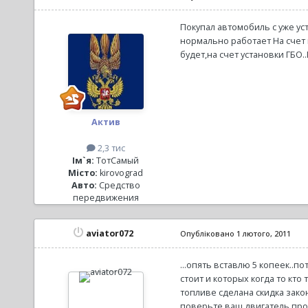
Покупал автомобиль с уже ус
нормально работает На счет 
будет,на счет установки ГБО.
Актив
2,3 тис
Ім`я:
ТотСамый
Місто:
kirovograd
Авто:
Средство
передвижения
aviator072
Опубліковано
1 лютого, 2011
...опять вставлю 5 копеек..п
стоит и которых когда то кто
топливе сделана скидка законо
поверьте ваш двигатель прос