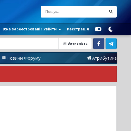
Вже зареєстровані? Увійти
Реєстрація
Активність
Facebook
Telegram
Форуму
Атрибутика