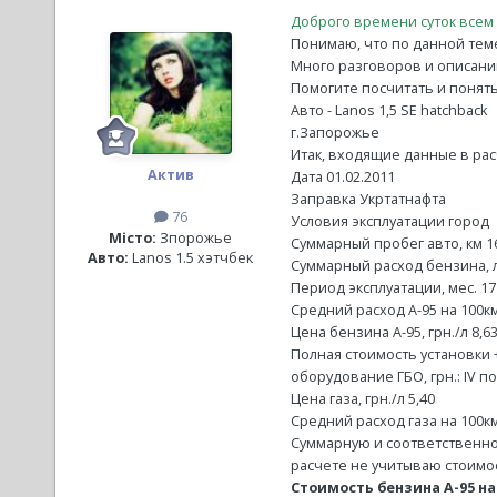
Доброго времени суток всем
Понимаю, что по данной тем
Много разговоров и описаний 
Помогите посчитать и понять
Авто - Lanos 1,5 SE hatchback
г.Запорожье
Итак, входящие данные в рас
Актив
Дата 01.02.2011
Заправка Укртатнафта
76
Условия эксплуатации город
Місто:
Зпорожье
Суммарный пробег авто, км 1
Авто:
Lanos 1.5 хэтчбек
Суммарный расход бензина, л
Период эксплуатации, мес. 17
Средний расход А-95 на 100км,
Цена бензина А-95, грн./л 8,6
Полная стоимость установки 
оборудование ГБО, грн.: IV п
Цена газа, грн./л 5,40
Средний расход газа на 100км
Суммарную и соответственно 
расчете не учитываю стоимос
Стоимость бензина А-95 на 1