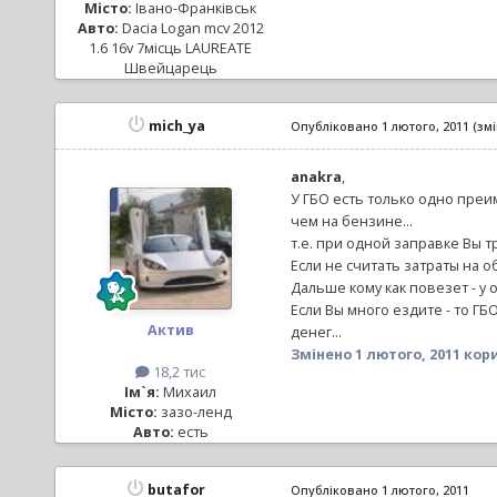
Місто:
Івано-Франківськ
Авто:
Dacia Logan mcv 2012
1.6 16v 7місць LAUREATE
Швейцарець
mich_ya
Опубліковано
1 лютого, 2011
(зм
anakra
,
У ГБО есть только одно преи
чем на бензине...
т.е. при одной заправке Вы тра
Если не считать затраты на об
Дальше кому как повезет - у 
Если Вы много ездите - то ГБО
Актив
денег...
Змінено
1 лютого, 2011
кори
18,2 тис
Ім`я:
Михаил
Місто:
зазо-ленд
Авто:
есть
butafor
Опубліковано
1 лютого, 2011