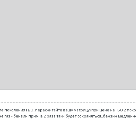
е поколения ГБО..пересчитайте вашу матрицу) при цене на ГБО 2 покол
е газ - бензин прим. в 2 раза таки будет сохраняться..бензин медленн