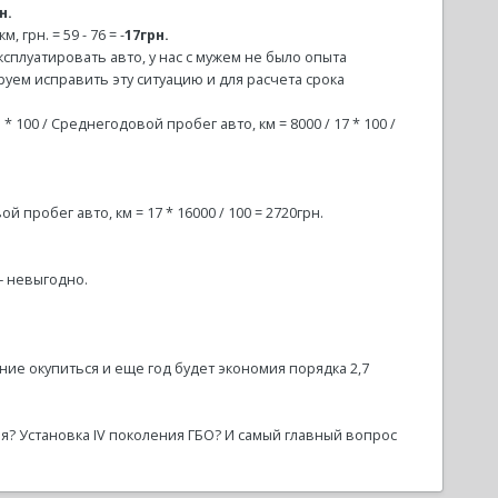
н.
 грн. = 59 - 76 = -
17грн.
сплуатировать авто, у нас с мужем не было опыта
руем исправить эту ситуацию и для расчета срока
* 100 / Среднегодовой пробег авто, км = 8000 / 17 * 100 /
 пробег авто, км = 17 * 16000 / 100 = 2720грн.
– невыгодно.
ание окупиться и еще год будет экономия порядка 2,7
ия? Установка IV поколения ГБО? И самый главный вопрос