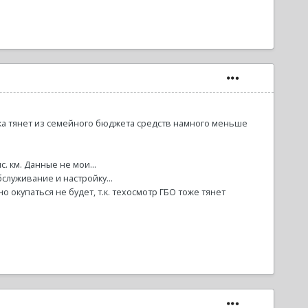
бака тянет из семейного бюджета средств намного меньше
. км. Данные не мои...
бслуживание и настройку...
но окупаться не будет, т.к. техосмотр ГБО тоже тянет