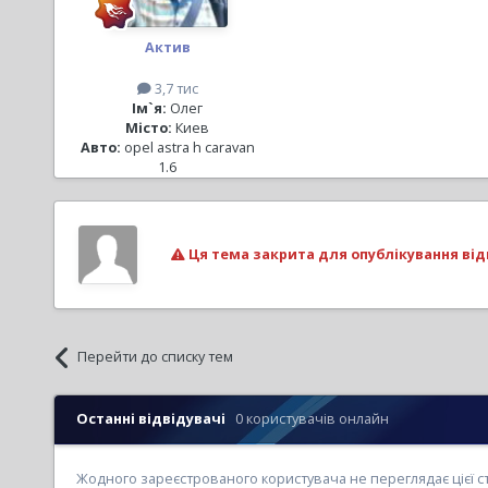
Актив
3,7 тис
Ім`я:
Олег
Місто:
Киев
Авто:
opel astra h caravan
1.6
Ця тема закрита для опублікування від
Перейти до списку тем
Останні відвідувачі
0 користувачів онлайн
Жодного зареєстрованого користувача не переглядає цієї с