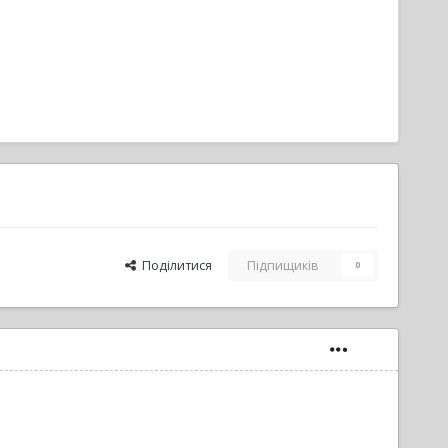
Поділитися
Підпищиків
0