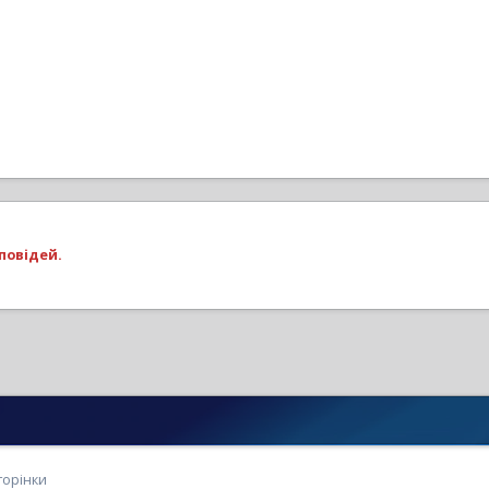
повідей.
торінки