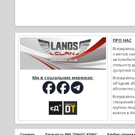
ПРО НАС
Всеукраїнс
з метою на
автолюбите
спільноту д
зустрічей т
Ми в соціальних мережах:
Всеукраїнсь
об'єднав а
абсолютно р
Всеукраїнс
створений 
групою люд
внесок в йо
Головна
Діяльність ВАК "ЛАНОС КЛАН"
Клубне спілкув