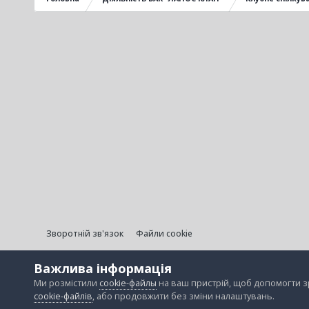
Зворотній зв'язок
Файли cookie
Важлива інформація
Ми розмістили
cookie-файлы
на ваш пристрій, щоб допомогти 
cookie-файлів
, або продовжити без зміни налаштувань.