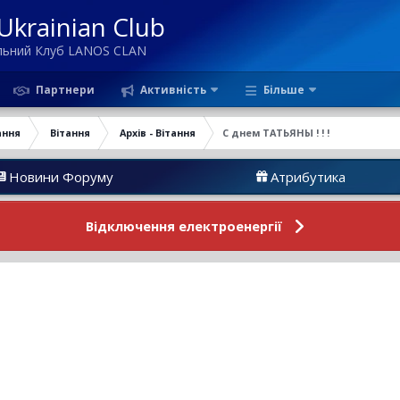
krainian Club
ільний Клуб LANOS CLAN
Партнери
Активність
Більше
ання
Вітання
Архів - Вітання
С днем ТАТЬЯНЫ ! ! !
и Форуму
Атрибутика
Відключення електроенергії