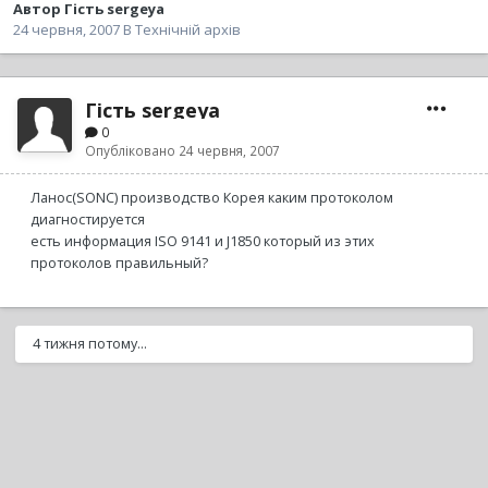
Автор
Гість sergeya
24 червня, 2007
В
Технічній архів
Гість sergeya
0
Опубліковано
24 червня, 2007
Ланос(SONC) производство Корея каким протоколом
диагностируется
есть информация ISO 9141 и J1850 который из этих
протоколов правильный?
4 тижня потому...