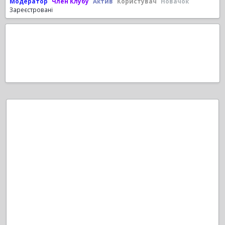
Модератор
Член Клубу
Актив
Користувач
Новачок
Зареєстровані