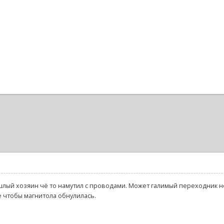
шлый хозяин чё то намутил с проводами. Может галимый переходник н
 чтобы магнитола обнулилась.