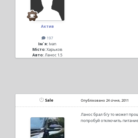
Актив
197
Ім`я:
Ivan
Місто:
Харьков
Авто:
Ланос 1.5
Sale
Опубліковано
24 січня, 2011
Ланос брал б/у то может про
попробуй отключить питание