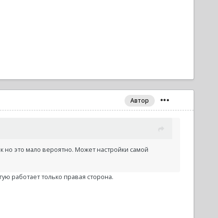
Автор
к но это мало вероятно. Может настройки самой
угую работает только правая сторона.