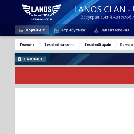
LANOS CLAN - U
Всеукраїнський Автомоб
Форуми
Атрибутика
Завантаження
Головна
Технічні питання
Технічній архів
Помогит
ВАЖЛИВЕ