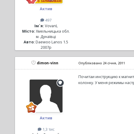
Актив
497
Ім`я:
VovanL
Місто:
Хмельницька обл.
м. Дунаївці
Авто:
Daewoo Lanos 1.5
2007р
dimon-vinn
Опубліковано
24 січня, 2011
Почитаи инструкцию к магнит
колонку. У меня режимы нас
Актив
1,3 тис