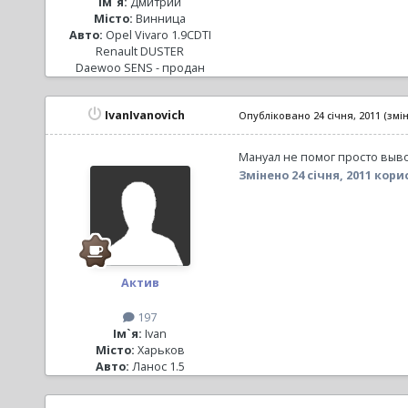
Ім`я:
Дмитрий
Місто:
Винница
Авто:
Opel Vivaro 1.9CDTI
Renault DUSTER
Daewoo SENS - продан
IvanIvanovich
Опубліковано
24 січня, 2011
(змі
Мануал не помог просто вывод
Змінено
24 січня, 2011
корис
Актив
197
Ім`я:
Ivan
Місто:
Харьков
Авто:
Ланос 1.5