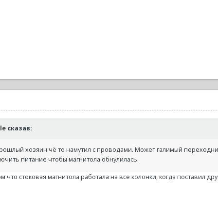
ale сказав:
прошлый хозяин чё то намутил с проводами. Может галимый переходни
лючить питание чтобы магнитола обнулилась.
ом что стоковая магнитола работала на все колонки, когда поставил др