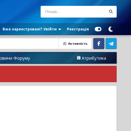
Вже зареєстровані? Увійти
Реєстрація
Активність
Facebook
Telegram
уму
Атрибутика