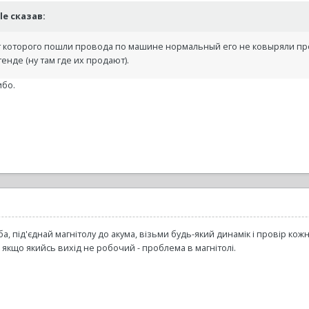
ale сказав:
от которого пошли провода по машине нормальный его не ковыряли пр
енде (ну там где их продают).
ибо.
а, під'єднай магнітолу до акума, візьми будь-який динамік і провір кож
 якщо якийсь вихід не робочий - проблема в магнітолі.