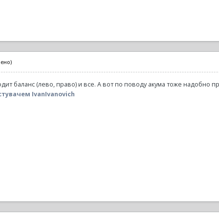
нено)
ит баланс (лево, право) и все. А вот по поводу акума тоже надобно п
тувачем IvanIvanovich