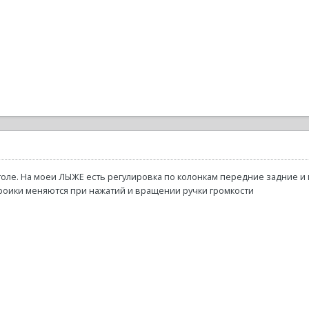
оле. На моеи ЛЫЖЕ есть регулировка по колонкам передние задние и п
троики меняются при нажатий и вращении ручки громкости