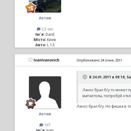
Актив
2,5 тис
Ім`я:
Danil
Місто:
Киев
Авто:
L 1.5
IvanIvanovich
Опубліковано
24 січня, 2011
В 24.01.2011 в 09:18, S
Ланос брал б/у то может 
магнитолы, попробуй отк
Ланос брал б/у. Но фишка в т
Актив
197
Ім`я:
Ivan