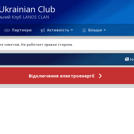
krainian Club
ільний Клуб LANOS CLAN
Партнери
Активність
Більше
е советом. Не работает правая сторона.
Новини Фор
Відключення електроенергії