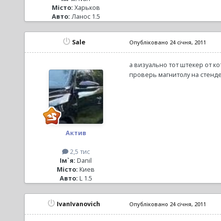
Місто:
Харьков
Авто:
Ланос 1.5
Sale
Опубліковано
24 січня, 2011
а визуально тот штекер от 
проверь магнитолу на стенде 
Актив
2,5 тис
Ім`я:
Danil
Місто:
Киев
Авто:
L 1.5
IvanIvanovich
Опубліковано
24 січня, 2011