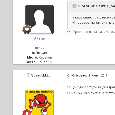
В 24.01.2011 в 09:35, S
а визуально тот штекер 
И проверь магнитолу на ст
Ок. Проверю отпишусь. Спас
Актив
197
Ім`я:
Ivan
Місто:
Харьков
Авто:
Ланос 1.5
VovanLLLLL
Опубліковано
24 січня, 2011
Якщо руки ростуть звідки треб
проводці, щось десь спутано,