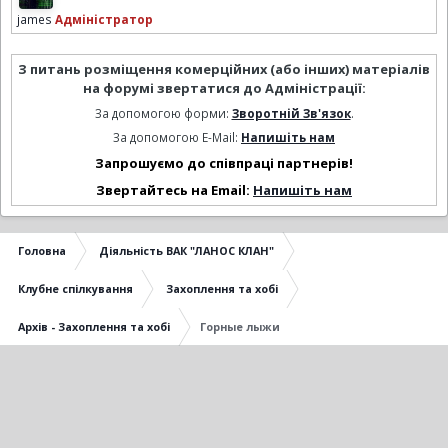
james
Адміністратор
З питань розміщення комерційних (або інших) матеріалів
на форумі звертатися до Адміністрації:
За допомогою форми:
Зворотній Зв'язок
.
За допомогою E-Mail:
Напишіть нам
Запрошуємо до співпраці партнерів!
Звертайтесь на Email:
Напишіть нам
Головна
Діяльність ВАК "ЛАНОС КЛАН"
Клубне спілкування
Захоплення та хобі
Архів - Захоплення та хобі
Горные лыжи