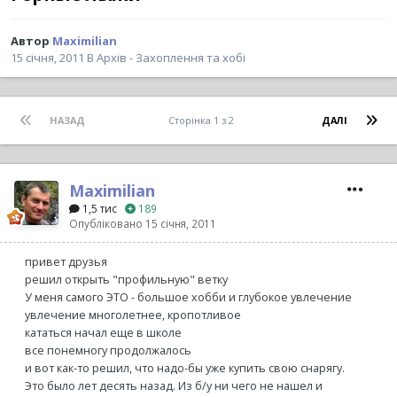
Автор
Maximilian
15 січня, 2011
В
Архів - Захоплення та хобі
НАЗАД
Сторінка 1 з 2
ДАЛІ
Maximilian
1,5 тис
189
Опубліковано
15 січня, 2011
привет друзья
решил открыть "профильную" ветку
У меня самого ЭТО - большое хобби и глубокое увлечение
увлечение многолетнее, кропотливое
кататься начал еще в школе
все понемногу продолжалось
и вот как-то решил, что надо-бы уже купить свою снарягу.
Это было лет десять назад. Из б/у ни чего не нашел и