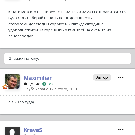
Кстати мож кто планирует с 13.02 по 20.02.2011 отправится в ГК
Буковель набирайте нольшестьдесятшесть-
стовосемьдесятодин-сороксемь-пятьдесятодин с
удовольствием на горе выпью глинтвейна с кем то из
ланосоводов.
2 тижня потому...
Maximilian
Автор
1,5 тис
189
Опубліковано
17 лютого, 2011
а я 20-го туда)
KravaS