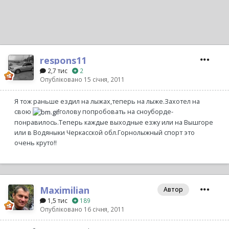
respons11
2,7 тис
2
Опубліковано
15 січня, 2011
Я тож раньше ездил на лыжах,теперь на лыже.Захотел на
свою
голову попробовать на сноуборде-
понравилось.Теперь каждые выходные езжу или на Вышгоре
или в Водяныки Черкасской обл.Горнолыжный спорт это
очень круто!!
Maximilian
Автор
1,5 тис
189
Опубліковано
16 січня, 2011