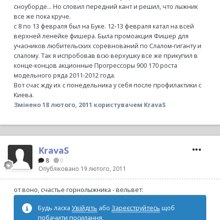
сноуборде... Но словил передний кант и решил, что лыжник
все же пока круче.
с 8 по 13 февраля был на Буке. 12-13 февраля катал на всей
верхней ленейке фишера. Была промоакция Фишер для
учасников любительских соревнований по Слалом-гиганту и
слалому. Так я испробовав всю верхушку все же прикупил в
конце-концов акционные Прогрессоры 900 170 роста
модельного ряда 2011-2012 года.
Вот счас жду их с понедельника у себя после профилактики с
Киева.
Змінено
18 лютого, 2011
користувачем KravaS
KravaS
8
0
Опубліковано
19 лютого, 2011
от воно, счастье горнолыжника - вельвет:
Будь ласка
Увійдіть
або
Зареєструйтесь
щоб
побачити посилання.