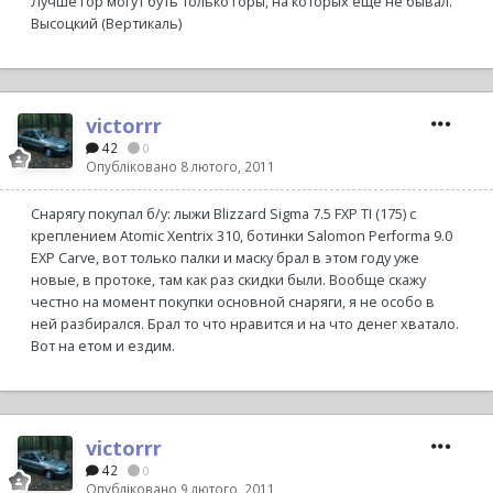
Лучше гор могут буть только горы, на которых еще не бывал.
Высоцкий (Вертикаль)
victorrr
42
0
Опубліковано
8 лютого, 2011
Снарягу покупал б/у: лыжи Blizzard Sigma 7.5 FXP TI (175) с
креплением Atomic Xentrix 310, ботинки Salomon Performa 9.0
EXP Carve, вот только палки и маску брал в этом году уже
новые, в протоке, там как раз скидки были. Вообще скажу
честно на момент покупки основной снаряги, я не особо в
ней разбирался. Брал то что нравится и на что денег хватало.
Вот на етом и ездим.
victorrr
42
0
Опубліковано
9 лютого, 2011