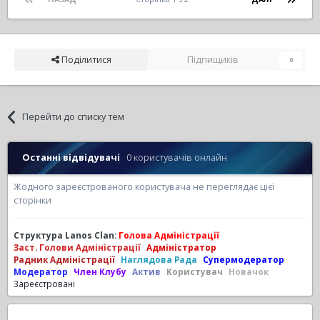
Поділитися
Підпищиків
0
Перейти до списку тем
Останні відвідувачі
0 користувачів онлайн
Жодного зареєстрованого користувача не переглядає цієї
сторінки
Структура Lanos Clan:
Голова Адміністрації
Заст. Голови Адміністрації
Адміністратор
Радник Адміністрації
Наглядова Рада
Супермодератор
Модератор
Член Клубу
Актив
Користувач
Новачок
Зареєстровані