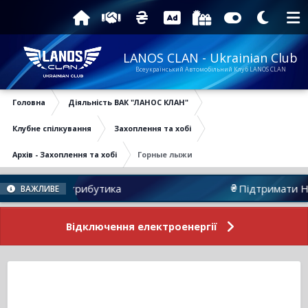
LANOS CLAN - Ukrainian Club
Всеукраїнський Автомобільний Клуб LANOS CLAN
Головна
Діяльність ВАК "ЛАНОС КЛАН"
Клубне спілкування
Захоплення та хобі
Архів - Захоплення та хобі
Горные лыжи
Атрибутика
Підтримати Нас
ВАЖЛИВЕ
Відключення електроенергії