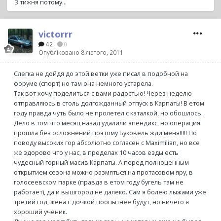
3 тижня потому...
victorrr
42
0
Опубліковано
8 лютого, 2011
Слегка не дойдя до этой ветки уже писал в подобной на
форуме (спорт) но там она немного устарела.
Так вот хочу поделиться с вами радостью! Через неделю
отправляюсь в столь долгожданный отпуск в Карпаты! В етом
году правда чуть было не пролетел с каталкой, но обошлось.
Дело в том что месяц назад удалили апендикс, но операция
прошла без осложнений поэтому Буковель жди меня!!!!! По
поводу высоких гор абсолютно согласен с Maximilian, но все
же здорово что у нас, в пределах 10 часов езды есть
чудесный горный масив Карпаты. А перед полноценным
открытием сезона можно размяться на протасовом яру, в
голосеевском парке (правда в етом году бугель там не
работает), да и вышгород не далеко. Сам я болею лыжами уже
третий год, жена с дочкой поопытнее будут, но ничего я
хороший ученик.