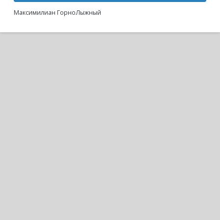
Максимилиан ГорноЛыжный