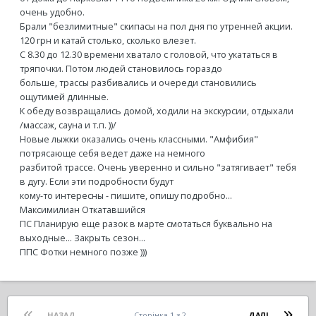
очень удобно.
Брали "безлимитные" скипасы на пол дня по утренней акции.
120 грн и катай столько, сколько влезет.
С 8.30 до 12.30 времени хватало с головой, что укататься в
тряпочки. Потом людей становилось гораздо
больше, трассы разбивались и очереди становились
ощутимей длинные.
К обеду возвращались домой, ходили на экскурсии, отдыхали
/массаж, сауна и т.п. ))/
Новые лыжки оказались очень классными. "Амфибия"
потрясающе себя ведет даже на немного
разбитой трассе. Очень уверенно и сильно "затягивает" тебя
в дугу. Если эти подробности будут
кому-то интересны - пишите, опишу подробно...
Максимилиан Откатавшийся
ПС Планирую еще разок в марте смотаться буквально на
выходные... Закрыть сезон...
ППС Фотки немного позже )))
НАЗАД
Сторінка 1 з 2
ДАЛІ