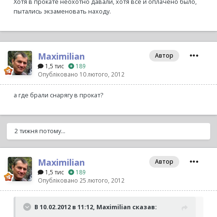
Хотя в прокате неохотно давали, хотя всё и оплачено было,
пытались экзаменовать находу.
Maximilian
Автор
1,5 тис
189
Опубліковано
10 лютого, 2012
а где брали снарягу в прокат?
2 тижня потому...
Maximilian
Автор
1,5 тис
189
Опубліковано
25 лютого, 2012
В 10.02.2012 в 11:12, Maximilian сказав: