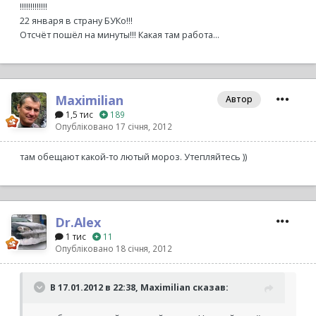
!!!!!!!!!!!!!
22 января в страну БУКо!!!
Отсчёт пошёл на минуты!!! Какая там работа...
Maximilian
Автор
1,5 тис
189
Опубліковано
17 січня, 2012
там обещают какой-то лютый мороз. Утепляйтесь ))
Dr.Alex
1 тис
11
Опубліковано
18 січня, 2012
В 17.01.2012 в 22:38, Maximilian сказав: