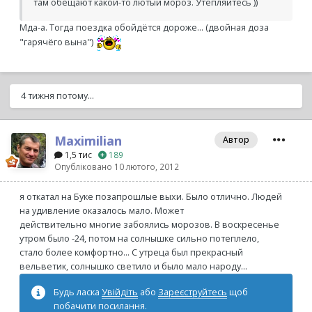
там обещают какой-то лютый мороз. Утепляйтесь ))
Мда-а. Тогда поездка обойдётся дороже... (двойная доза
"гарячёго вына")
4 тижня потому...
Maximilian
Автор
1,5 тис
189
Опубліковано
10 лютого, 2012
я откатал на Буке позапрошлые выхи. Было отлично. Людей
на удивление оказалось мало. Может
действительно многие забоялись морозов. В воскресенье
утром было -24, потом на солнышке сильно потеплело,
стало более комфортно... С утреца был прекрасный
вельветик, солнышко светило и было мало народу...
Будь ласка
Увійдіть
або
Зареєструйтесь
щоб
побачити посилання.