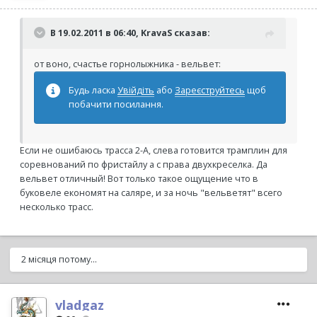
В 19.02.2011 в 06:40, KravaS сказав:
от воно, счастье горнолыжника - вельвет:
Будь ласка
Увійдіть
або
Зареєструйтесь
щоб
побачити посилання.
Если не ошибаюсь трасса 2-А, слева готовится трамплин для
соревнований по фристайлу а с права двухкреселка. Да
вельвет отличный! Вот только такое ощущение что в
буковеле економят на саляре, и за ночь "вельветят" всего
несколько трасс.
2 місяця потому...
vladgaz