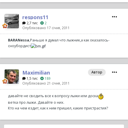
respons11
2,7 тис
2
Опубліковано
17 січня, 2011
BARANessa
,Раньше я думал что лыжник,а как оказалось-
сноубордист
Maximilian
Автор
1,5 тис
189
Опубліковано
21 січня, 2011
давайте не сводить все к вопросу лыжи или доска
ветка про лыжи. Давайте о них.
Кто на чем ездит, как к ним пришел, какие пристрастия?