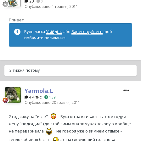
20
0
Опубліковано
4 травня, 2011
Привет
Будь ласка
Увійдіть
або
Зареєструйтесь
щоб
побачити посилання.
3 тижня потому...
Yarmola.L
4,4 тис
139
Опубліковано
20 травня, 2011
2 год сижу на "игле"
...Бука он затягивает...в этом году и
жену "подсадил" (до этой зимы она зиму как токовую вообще
не переваривала
..не говоря уже о зимнем отдыхе -
теплолюбивая была
...)...на следующий год снова