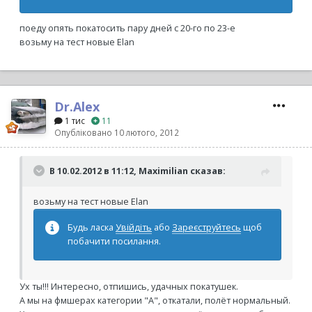
поеду опять покатосить пару дней с 20-го по 23-е
возьму на тест новые Elan
Dr.Alex
1 тис
11
Опубліковано
10 лютого, 2012
В 10.02.2012 в 11:12, Maximilian сказав:
возьму на тест новые Elan
Будь ласка
Увійдіть
або
Зареєструйтесь
щоб
побачити посилання.
Ух ты!!! Интересно, отпишись, удачных покатушек.
А мы на фмшерах категории "А", откатали, полёт нормальный.