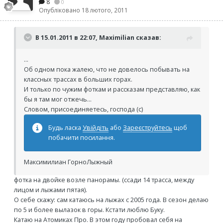
8
0
Опубліковано
18 лютого, 2011
В 15.01.2011 в 22:07, Maximilian сказав:
...
Об одном пока жалею, что не довелось побывать на
классных трассах в больших горах.
И только по чужим фоткам и рассказам представляю, как
бы я там мог отжечь...
Словом, присоединяетесь, господа (с)
Будь ласка
Увійдіть
або
Зареєструйтесь
щоб
побачити посилання.
Максимилиан ГорноЛыжный
фотка на двойке возле панорамы. (ссади 14 трасса, между
лицом и лыжами пятая).
О себе скажу: сам катаюсь на лыжах с 2005 года. В сезон делаю
по 5 и более вылазок в горы. Кстати люблю Буку.
Катаю на Атомиках Про. В этом году пробовал себя на