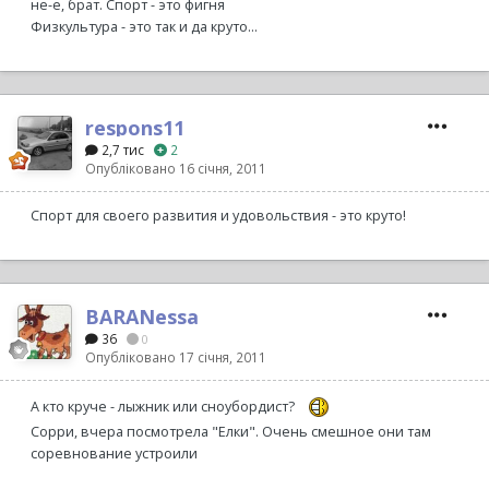
не-е, брат. Спорт - это фигня
Физкультура - это так и да круто...
respons11
2,7 тис
2
Опубліковано
16 січня, 2011
Спорт для своего развития и удовольствия - это круто!
BARANessa
36
0
Опубліковано
17 січня, 2011
А кто круче - лыжник или сноубордист?
Сорри, вчера посмотрела "Елки". Очень смешное они там
соревнование устроили