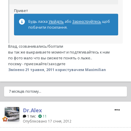
Привет
Будь ласка
Увійдіть
або
Зареєструйтесь
щоб
побачити посилання.
Влад, созванивались/болтали
вы так же выкраиваете момент и подтягивайтесь к нам
по фото мало что вы сможете понять о лыже..
посему - приезжайте/заходите
Змінено
21 травня, 2011
користувачем Maximilian
7 місяців потому...
Dr.Alex
1 тис
11
Опубліковано
17 січня, 2012