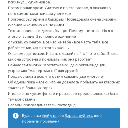
психанул... купил новое.
Потом пошли уроки Учителя и по его словам, я оказался у
него самым талантливым учеником
Прогресс был ярким и быстрым. Последовала смена снаряги,
склонов и конечно же, техники.
Техника пришла и далась быстро. Почему - не знаю. Но я от
этого счастлив. Это полное единение
с лыжей, со снегом. Все что на тебе - все часть тебя. Все
работает так, как ты этого хочешь.
От шлема до носков. И быть с лыжей на "ты" - это кайф. Знать,
как она устроена и понимать, как она работает.
Сейчас сам многих "воспитываю", даю рекомендации,
устраиваю "мастер-классы" для друзей.
Продаю лыжи и все, что с этим связано уже много лет.
Об одном пока жалею, что не довелось побывать на классных
трассах в больших горах.
И только по чужим фоткам и рассказам представляю, как бы я
там мог отжечь...
Словом, присоединяетесь, господа (с)
Будь ласка
Увійдіть
або
Зареєструйтесь
щоб
побачити посилання.