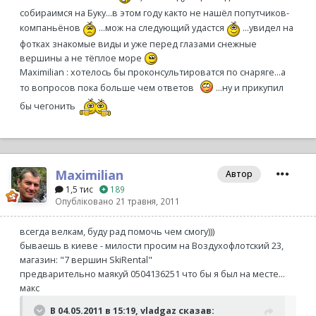
собираимся на Буку...в этом году както не нашёл попутчиков-
компаньёнов
...мож на следующий удастся
...увидел на
фотках знакомые виды и уже перед глазами снежные
вершины а не тёплое море
Maximilian : хотелось бы проконсультироватся по снаряге...а
то вопросов пока больше чем ответов
...ну и прикупил
бы чегонить
Maximilian
Автор
1,5 тис
189
Опубліковано
21 травня, 2011
всегда велкам, буду рад помочь чем смогу)))
бываешь в киеве - милости просим на Воздухофлотский 23,
магазин: "7 вершин SkiRental"
предварительно маякуй 0504136251 что бы я был на месте...
макс
В 04.05.2011 в 15:19, vladgaz сказав: