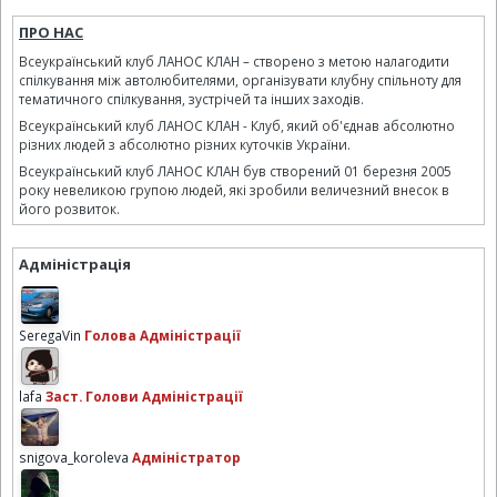
ПРО НАС
Всеукраїнський клуб ЛАНОС КЛАН – створено з метою налагодити
спілкування між автолюбителями, організувати клубну спільноту для
тематичного спілкування, зустрічей та інших заходів.
Всеукраїнський клуб ЛАНОС КЛАН - Клуб, який об'єднав абсолютно
різних людей з абсолютно різних куточків України.
Всеукраїнський клуб ЛАНОС КЛАН був створений 01 березня 2005
року невеликою групою людей, які зробили величезний внесок в
його розвиток.
Адміністрація
SeregaVin
Голова Адміністрації
lafa
Заст. Голови Адміністрації
snigova_koroleva
Адміністратор