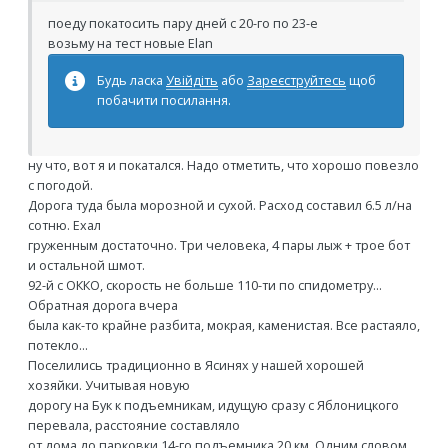
поеду покатосить пару дней с 20-го по 23-е
возьму на тест новые Elan
Будь ласка
Увійдіть
або
Зареєструйтесь
щоб
побачити посилання.
ну что, вот я и покатался. Надо отметить, что хорошо повезло
с погодой.
Дорога туда была морозной и сухой. Расход составил 6.5 л/на
сотню. Ехал
груженным достаточно. Три человека, 4 пары лыж + трое бот
и остальной шмот.
92-й с ОККО, скорость не больше 110-ти по спидометру...
Обратная дорога вчера
была как-то крайне разбита, мокрая, каменистая. Все растаяло,
потекло...
Поселились традиционно в Ясинях у нашей хорошей
хозяйки. Учитывая новую
дорогу на Бук к подъемникам, идущую сразу с Яблоницкого
перевала, расстояние составляло
от дома до парковки 14-го подъемника 20 км. Одним словом,