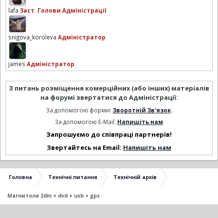
lafa
Заст. Голови Адміністрації
snigova_koroleva
Адміністратор
james
Адміністратор
З питань розміщення комерційних (або інших) матеріалів
на форумі звертатися до Адміністрації:
За допомогою форми:
Зворотній Зв'язок
.
За допомогою E-Mail:
Напишіть нам
Запрошуємо до співпраці партнерів!
Звертайтесь на Email:
Напишіть нам
Головна
Технічні питання
Технічній архів
Магнитола 2din + dvd + usb + gps