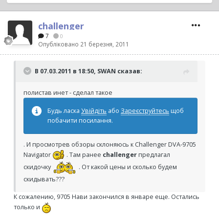
challenger
7
0
Опубліковано
21 березня, 2011
В 07.03.2011 в 18:50, SWAN сказав:
полистав инет - сделал такое
Будь ласка
Увійдіть
або
Зареєструйтесь
щоб
побачити посилання.
. И просмотрев обзоры склоняюсь к Challenger DVA-9705
Navigator
. Там ранее
challenger
предлагал
скидочку
. От какой цены и сколько будем
скидывать???
К сожалению, 9705 Нави закончился в январе еще. Остались
только и