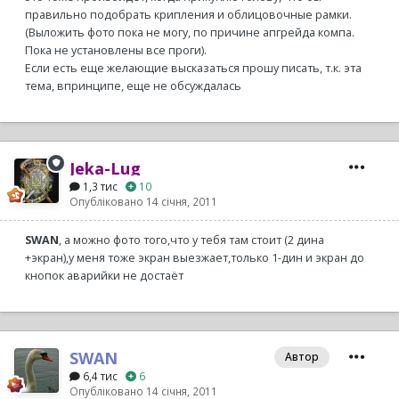
правильно подобрать крипления и облицовочные рамки.
(Выложить фото пока не могу, по причине апгрейда компа.
Пока не установлены все проги).
Если есть еще желающие высказаться прошу писать, т.к. эта
тема, впринципе, еще не обсуждалась
Jeka-Lug
1,3 тис
10
Опубліковано
14 січня, 2011
SWAN
, а можно фото того,что у тебя там стоит (2 дина
+экран),у меня тоже экран выезжает,только 1-дин и экран до
кнопок аварийки не достаёт
SWAN
Автор
6,4 тис
6
Опубліковано
14 січня, 2011