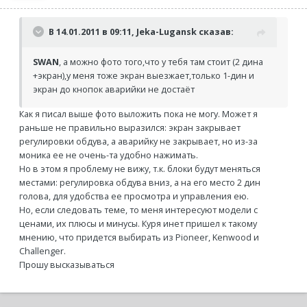
В 14.01.2011 в 09:11, Jeka-Lugansk сказав:
SWAN
, а можно фото того,что у тебя там стоит (2 дина
+экран),у меня тоже экран выезжает,только 1-дин и
экран до кнопок аварийки не достаёт
Как я писал выше фото выложить пока не могу. Может я
раньше не правильно выразился: экран закрывает
регулировки обдува, а аварийку не закрывает, но из-за
моника ее не очень-та удобно нажимать.
Но в этом я проблему не вижу, т.к. блоки будут меняться
местами: регулировка обдува вниз, а на его место 2 дин
голова, для удобства ее просмотра и управления ею.
Но, если следовать теме, то меня интересуют модели с
ценами, их плюсы и минусы. Куря инет пришел к такому
мнению, что придется выбирать из Pioneer, Kenwood и
Challenger.
Прошу высказываться