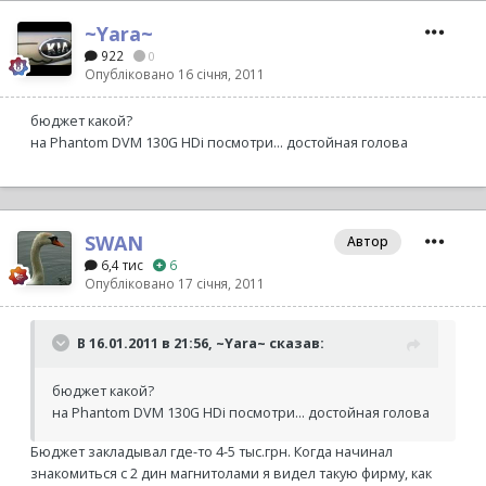
~Yara~
922
0
Опубліковано
16 січня, 2011
бюджет какой?
на Phantom DVM 130G HDi посмотри... достойная голова
SWAN
Автор
6,4 тис
6
Опубліковано
17 січня, 2011
В 16.01.2011 в 21:56, ~Yara~ сказав:
бюджет какой?
на Phantom DVM 130G HDi посмотри... достойная голова
Бюджет закладывал где-то 4-5 тыс.грн. Когда начинал
знакомиться с 2 дин магнитолами я видел такую фирму, как