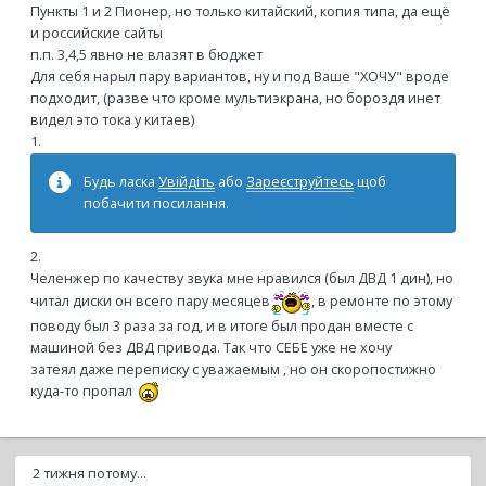
Пункты 1 и 2 Пионер, но только китайский, копия типа, да ещё
и российские сайты
п.п. 3,4,5 явно не влазят в бюджет
Для себя нарыл пару вариантов, ну и под Ваше "ХОЧУ" вроде
подходит, (разве что кроме мультиэкрана, но бороздя инет
видел это тока у китаев)
1.
Будь ласка
Увійдіть
або
Зареєструйтесь
щоб
побачити посилання.
2.
Челенжер по качеству звука мне нравился (был ДВД 1 дин), но
читал диски он всего пару месяцев
, в ремонте по этому
поводу был 3 раза за год, и в итоге был продан вместе с
машиной без ДВД привода. Так что СЕБЕ уже не хочу
затеял даже переписку с уважаемым , но он скоропостижно
куда-то пропал
2 тижня потому...