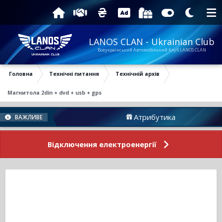
LANOS CLAN - Ukrainian Club
Всеукраїнський Автомобільний Клуб LANOS CLAN
Головна
Технічні питання
Технічній архів
Магнитола 2din + dvd + usb + gps
уму
Атрибутика
ВАЖЛИВЕ
Відключення електроенергії