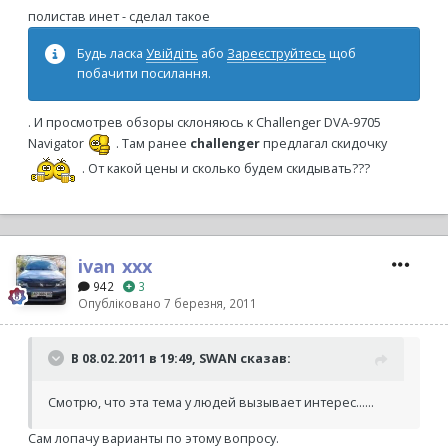
полистав инет - сделал такое
Будь ласка
Увійдіть
або
Зареєструйтесь
щоб
побачити посилання.
. И просмотрев обзоры склоняюсь к Challenger DVA-9705
Navigator
. Там ранее
challenger
предлагал скидочку
. От какой цены и сколько будем скидывать???
ivan_xxx
942
3
Опубліковано
7 березня, 2011
В 08.02.2011 в 19:49, SWAN сказав:
Смотрю, что эта тема у людей вызывает интерес......
Сам лопачу варианты по этому вопросу.