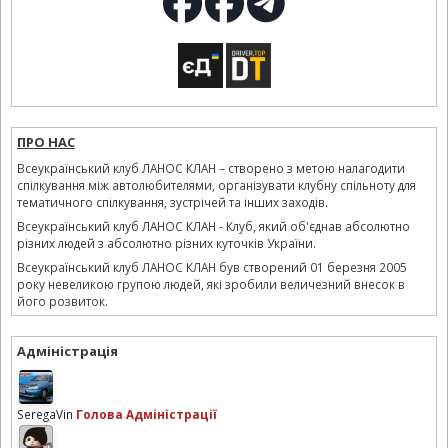
ПРО НАС
Всеукраїнський клуб ЛАНОС КЛАН – створено з метою налагодити
спілкування між автолюбителями, організувати клубну спільноту для
тематичного спілкування, зустрічей та інших заходів.
Всеукраїнський клуб ЛАНОС КЛАН - Клуб, який об'єднав абсолютно
різних людей з абсолютно різних куточків України.
Всеукраїнський клуб ЛАНОС КЛАН був створений 01 березня 2005
року невеликою групою людей, які зробили величезний внесок в
його розвиток.
Адміністрація
SeregaVin
Голова Адміністрації