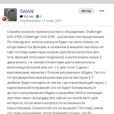
SWAN
Автор
6,4 тис
6
Опубліковано
13 січня, 2011
Спасибо всем кто принял участие в обсуждении. Challenger
DVA-9700, Challenger DVA-9705 - рассмотрю эти предложения.
По поводу жпс: использоваться будет не напостоянку, но
когда нужна эта функция, в основном в машине нахожусь не
сам, поэтому нужен мультиэкран (для безопасности в жпс
есть функция голосовых подсказок); а расположить выше 2
дина можно, т.е. меняются местами шахта магнитолы и
мелочница (которой уже нет, т.к. уже стоит 2 дина с
выезжающим экраном) с блоком регулировок обдува. Так что
по предварительным визуальным расчетам экран 6-7
дюймов будет находиться там же, где и выезжающий экран, с
единственной поправкой, что не будет блокироваться
доступ к регулировкам обдува и аварийки. Мой установщик
акустики такую процедуру уже сделал на своем авто (для
интереса, после моего вопроса по возможности
перестановки). Сложностей это не вызвало. Поэтому у меня
это тоже произойдет, когда прикуплю голову, что бы