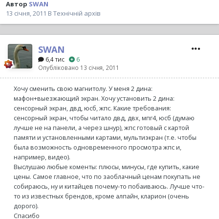
Автор
SWAN
13 січня, 2011
В
Технічній архів
SWAN
6,4 тис
6
Опубліковано
13 січня, 2011
Хочу сменить свою магнитолу. У меня 2 дина:
мафон+выезжающий экран. Хочу установить 2 дина:
сенсорный экран, двд, юсб, жпс. Какие требования:
сенсорный экран, чтобы читало двд, двх, мпг4, юсб (думаю
лучше не на панели, а через шнур), жпс готовый с картой
памяти и установленными картами, мультиэкран (т.е. чтобы
была возможность одновременного просмотра жпс и,
например, видео).
Выслушаю любые коменты: плюсы, минусы, где купить, какие
цены. Самое главное, что по заоблачный ценам покупать не
собираюсь, ну и китайцев почему-то побаиваюсь. Лучше что-
то из известных брендов, кроме алпайн, кларион (очень
дорого).
Спасибо