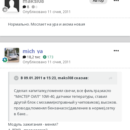
maksl08
Автор
8
0
Опубліковано
11 січня, 2011
Нормально. Мослает на ура и акома новая
mich_ya
18,2 тис
173
Опубліковано
11 січня, 2011
В 09.01.2011 в 15:23, maksl08 сказав:
Сделал: капиталку,поменял свечи, все фильтра,масло
"МАСТЕР ОИЛ" 10W-40, датчики тепературы, ставил
другой блок с мозами(исправный у чиповиков), высоков.
провода,поменял бензанасос(давление в норме),сетку
в баке...
Модуль зажигания - менял?