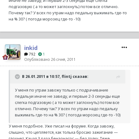
иначе не заведу, и первые 2-3 секунды еще слегка
подгазовую ( а то может заглохнуть) потом все отлично.
Почему так? У всех по утрам надо педальку выжимать где-то
на % 30? ( погода морозец где-то -10)
inkid
792
1
Опубліковано
26 січня, 2011
В 26.01.2011 в 10:57, flintj сказав:
У меня по утрам завожу только с подрачивание
педальуи иначе не заведу, и первые 2-3 секунды еще
слегка подгазовую ( а то может заглохнуть) потом все
отлично. Почему так? У всех по утрам надо педальку
выжимать где-то на % 30? ( погода морозец где-то -10)
У меня подобное. Уже писал на форуме. Когда завожу,
слышно, что цепляется, как толька бросаю зажигание —
глохнет. Качал 3 раза бензонасос — без толку. Теже