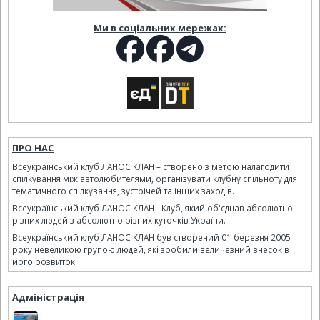
Ми в соціальних мережах:
ПРО НАС
Всеукраїнський клуб ЛАНОС КЛАН – створено з метою налагодити
спілкування між автолюбителями, організувати клубну спільноту для
тематичного спілкування, зустрічей та інших заходів.
Всеукраїнський клуб ЛАНОС КЛАН - Клуб, який об'єднав абсолютно
різних людей з абсолютно різних куточків України.
Всеукраїнський клуб ЛАНОС КЛАН був створений 01 березня 2005
року невеликою групою людей, які зробили величезний внесок в
його розвиток.
Адміністрація