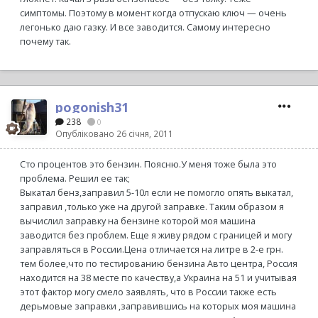
симптомы. Поэтому в момент когда отпускаю ключ — очень
легонько даю газку. И все заводится. Самому интересно
почему так.
pogonish31
238
0
Опубліковано
26 січня, 2011
Сто процентов это бензин. Поясню.У меня тоже была это
проблема. Решил ее так;
Выкатал бенз,заправил 5-10л если не помогло опять выкатал,
заправил ,только уже на другой заправке. Таким образом я
вычислил заправку на бензине которой моя машина
заводится без проблем. Еще я живу рядом с границей и могу
заправляться в России.Цена отличается на литре в 2-е грн.
тем более,что по тестированию бензина Авто центра, Россия
находится на 38 месте по качеству,а Украина на 51 и учитывая
этот фактор могу смело заявлять, что в России также есть
дерьмовые заправки ,заправившись на которых моя машина