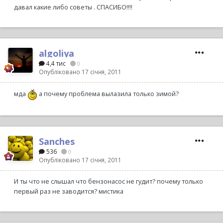
давал какие либо советы . СПАСИБО!!!!
algoliya
4,4 тис
0
Опубліковано
17 січня, 2011
мда
а почему проблема вылазила только зимой?
Sanches
536
0
Опубліковано
17 січня, 2011
И ты что не слышал что бензонасос не гудит? почему только
первый раз не заводится? мистика