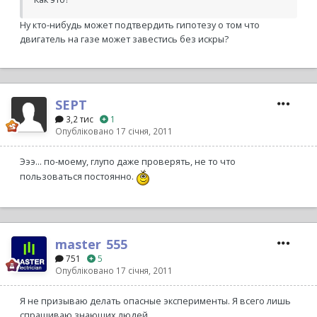
Ну кто-нибудь может подтвердить гипотезу о том что
двигатель на газе может завестись без искры?
SEPT
3,2 тис
1
Опубліковано
17 січня, 2011
Эээ... по-моему, глупо даже проверять, не то что
пользоваться постоянно.
master_555
751
5
Опубліковано
17 січня, 2011
Я не призываю делать опасные эксперименты. Я всего лишь
спрашиваю знающих людей