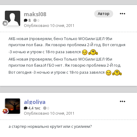
maksl08
Автор
8
0
Опубліковано
10 січня, 2011
АКБ новая (проверяли, бенз Только WOGили ШЕЛ 95и
приэтом пол бака . Яж говорю проблема 2-Й год. Вот сегодня
-3 ночью и утром с 18-го раза завелся
АКБ новая (проверяли, бенз Только WOGили ШЕЛ 95и
приэтом пол бака.И ГБО нет . Яж говорю проблема 2-Й год.
Вот сегодня -3 ночью и утром с 18-го раза завелся
algoliya
4,4 тис
0
Опубліковано
10 січня, 2011
а стартер нормально крутит или с усилием?