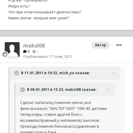
А ДПКВ - проверялся?
Искра есть?
Что при этом показывает диагностика?
Какие свечи - мокрые или сухие?
maksl08
Автор
8
0
Опубліковано
17 січня, 2011
В 11.01.2011 в 19:32, mich_ya сказав:
В 09.01.2011 в 15:23, maksl08 сказав:
Сделал: капиталку,поменял свечи, все
фильтра,масло "МАСТЕР ОИЛ" 10W-40, датчики
тепературы, ставил другой блок с
мозами(исправный у чиповиков), высоков.
провода,поменял бензанасос(давление в
норме),сетку в баке...