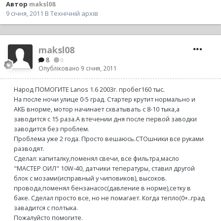
Автор
maksl08
9 січня, 2011
В
Технічній архів
maksl08
8
0
Опубліковано
9 січня, 2011
Народ ПОМОГИТЕ Lanos 1.6 2003г. пробег160 тыс.
На после ночи улице 0-5 град. Стартер крутит нормально и
АКБ внорме, мотор начинает схватывать с 8-10 тыка,а
заводится с 15 раза.А втечении дня после первой заводки
заводится без проблем.
Проблема уже 2 года. Просто вешаюсь.СТОшники все руками
разводят.
Сделал: капиталку,поменял свечи, все фильтра,масло
"МАСТЕР ОИЛ" 10W-40, датчики тепературы, ставил другой
блок с мозами(исправный у чиповиков), высоков.
провода,поменял бензанасос(давление в норме),сетку в
баке. Сделал просто все, но не помагает. Когда тепло(0+..град
завадится с полтыка.
Пожалуйсто помогите.