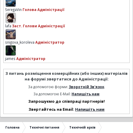
SeregaVin
Голова Адміністрації
lafa
Заст. Голови Адміністрації
snigova_koroleva
Адміністратор
james
Адміністратор
З питань розміщення комерційних (або інших) матеріалів
на форумі звертатися до Адміністрації:
За допомогою форми:
Зворотній Зв'язок
.
За допомогою E-Mail:
Напишіть нам
Запрошуємо до співпраці партнерів!
Звертайтесь на Email:
Напишіть нам
Головна
Технічні питання
Технічній архів