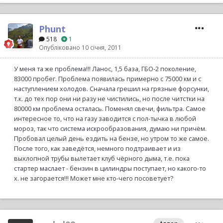
Phunt
518
1
Опубліковано
10 січня, 2011
У меня та же проблема!!! Ланос, 1,5 база, ГБО-2 поколение,
83000 пробег. Проблема появилась примерно с 75000 км и с
наступлением холодов. Сначала грешил на грязные форсунки,
т.к. до тех пор они ни разу не чистились, но после читстки на
80000 км проблема осталась. Поменял свечи, фильтра. Самое
интересное то, что на газу заводится с пол-тычка в любой
мороз, так что система искрообразования, думаю ни причём.
Пробовал целый день ездить на бензе, но утром то же самое.
После того, как заведётся, немного подтраивает и из
выхлопной трубы вылетает клуб чёрного дыма, т.е. пока
стартер маслает - бензин в цилиндры поступает, но какого-то
х. не загорается!!! Может мне кто-чего посоветует?