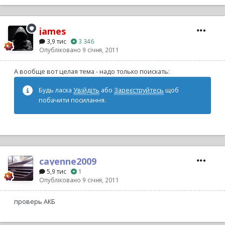
james
3,9 тис
3 346
Опубліковано
9 січня, 2011
А вообще вот целая тема - надо только поискать:
Будь ласка
Увійдіть
або
Зареєструйтесь
щоб
побачити посилання.
cayenne2009
5,9 тис
1
Опубліковано
9 січня, 2011
проверь АКБ