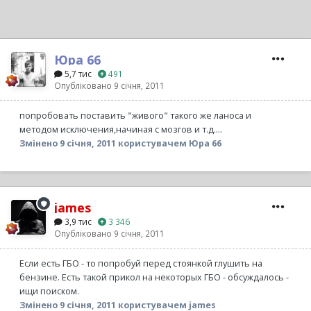
Юра 66
5,7 тис
491
Опубліковано
9 січня, 2011
попробовать поставить "живого" такого же ланоса и
методом исключения,начиная с мозгов и т.д....
Змінено
9 січня, 2011
користувачем Юра 66
james
3,9 тис
3 346
Опубліковано
9 січня, 2011
Если есть ГБО - то попробуй перед стоянкой глушить на
бензине. Есть такой прикол на некоторых ГБО - обсуждалось -
ищи поиском.
Змінено
9 січня, 2011
користувачем james