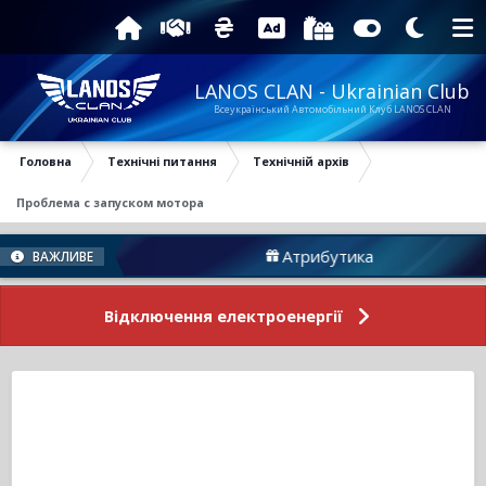
LANOS CLAN - Ukrainian Club
Всеукраїнський Автомобільний Клуб LANOS CLAN
Головна
Технічні питання
Технічній архів
Проблема с запуском мотора
му
Атрибутика
ВАЖЛИВЕ
Відключення електроенергії