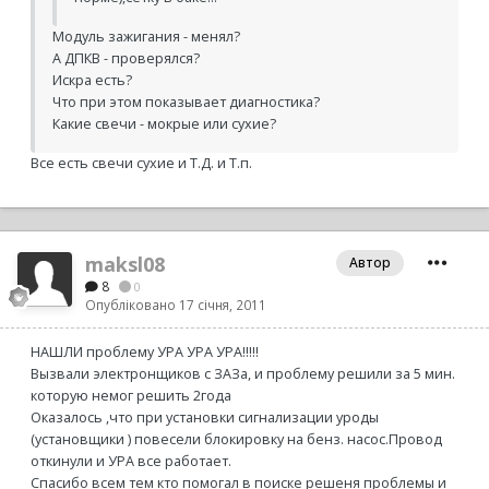
Модуль зажигания - менял?
А ДПКВ - проверялся?
Искра есть?
Что при этом показывает диагностика?
Какие свечи - мокрые или сухие?
Все есть свечи сухие и Т.Д. и Т.п.
maksl08
Автор
8
0
Опубліковано
17 січня, 2011
НАШЛИ проблему УРА УРА УРА!!!!!
Вызвали электронщиков с ЗАЗа, и проблему решили за 5 мин.
которую немог решить 2года
Оказалось ,что при установки сигнализации уроды
(установщики ) повесели блокировку на бенз. насос.Провод
откинули и УРА все работает.
Спасибо всем тем кто помогал в поиске решеня проблемы и