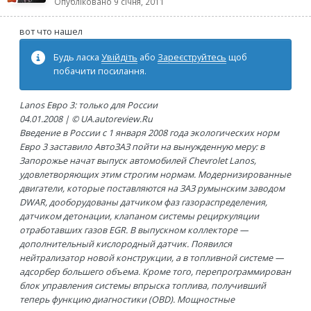
Опубліковано
9 січня, 2011
вот что нашел
Будь ласка
Увійдіть
або
Зареєструйтесь
щоб
побачити посилання.
Lanos Евро 3: только для России
04.01.2008 | © UA.autoreview.Ru
Введение в России с 1 января 2008 года экологических норм
Евро 3 заставило АвтоЗАЗ пойти на вынужденную меру: в
Запорожье начат выпуск автомобилей Chevrolet Lanos,
удовлетворяющих этим строгим нормам. Модернизированные
двигатели, которые поставляются на ЗАЗ румынским заводом
DWAR, дооборудованы датчиком фаз газораспределения,
датчиком детонации, клапаном системы рециркуляции
отработавших газов EGR. В выпускном коллекторе —
дополнительный кислородный датчик. Появился
нейтрализатор новой конструкции, а в топливной системе —
адсорбер большего объема. Кроме того, перепрограммирован
блок управления системы впрыска топлива, получивший
теперь функцию диагностики (OBD). Мощностные