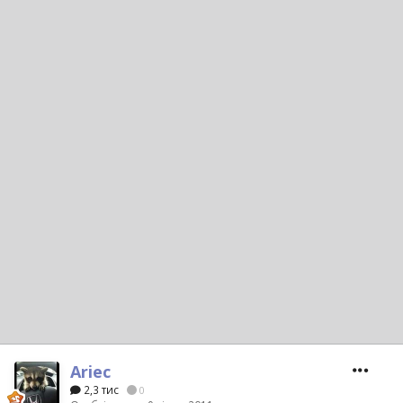
Ariec_
2,3 тис
0