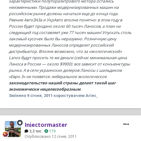
характеристики полуторалитрового мотора остались
неизменными. Продажи модернизированных машин на
российском рынке должны начаться еще до конца года.
Рвение АвтоЗАЗа и УкрАвто вполне понятно: в этом году в
России будет продано около 60 тысяч Ланосов, а план на
следующий год составляет уже 77 тысяч машин! Упускать столь
лакомый кусочек было бы неразумно. Розничную цену
модернизированных Ланосов определит российский
дистрибьютор. Вполне возможно, что за «экологический»
Lanos будут просить те же деньги (сейчас минимальная цена
Ланоса в России — около $9900): все зависит от конъюнктуры
рынка. А в сети украинских дилеров Ланосы с шильдиком
«Евро 3» не появятся: либеральное экологическое
законодательство нашей страны делает такой шаг
экономически нецелесообразным
.
Змінено
9 січня, 2011
користувачем Ariec_
Injectormaster
3,3 тис
179
Опубліковано
12 січня, 2011