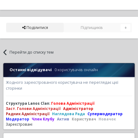
Поділитися
Підпищиків
0
Перейти до списку тем
Останні відвідувачі
0 користувачів онлайн
Жодного зареєстрованого користувача не переглядає цієї
сторінки
Структура Lanos Clan:
Голова Адміністрації
Заст. Голови Адміністрації
Адміністратор
Радник Адміністрації
Наглядова Рада
Супермодератор
Модератор
Член Клубу
Актив
Користувач
Новачок
Зареєстровані