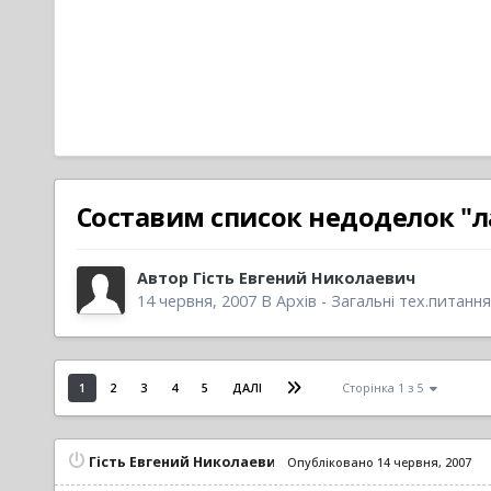
Составим список недоделок "л
Автор
Гість Евгений Николаевич
14 червня, 2007
В
Архів - Загальні тех.питання
1
2
3
4
5
ДАЛІ
Сторінка 1 з 5
Гість Евгений Николаевич
Опубліковано
14 червня, 2007