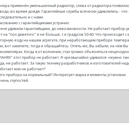
онера применён уменьшенный радиатор, слева от радиатора появилась
- вода, во время дождя. Гарантийные службы всячески удивлялись - что 
 а следовательно и с нами.
ласованию с гарантийщиками устранил.
еня удивили гарантийщики, до невозможности. Не работает прибор-ук
 на "пол девятого" и не больше, т.е градусов 50-60. Что происходит с
 горную езду на нашем агрегате, при неработающем приборе темпера
, вот закипите, тогда и обращайтесь. Опять-же, Вы забыли, на чём Вы
экземплярах. Когда я,от волнения, стал громко объясняться нецензурн
ЛАНЯХ" этот прибор не работает. Я чрезвычайно удивился- неужно тако
а, не работает. За такую технику разработчиков и изготовителей надо
аботает или не работает?
его прибора на нормальный? Интересует марка и моменты установки.
ень глупостей.