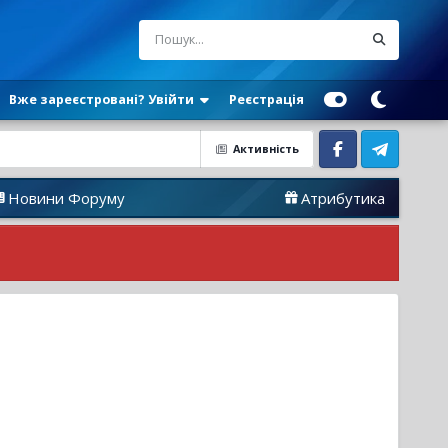
Вже зареєстровані? Увійти
Реєстрація
Активність
Facebook
Telegram
оруму
Атрибутика