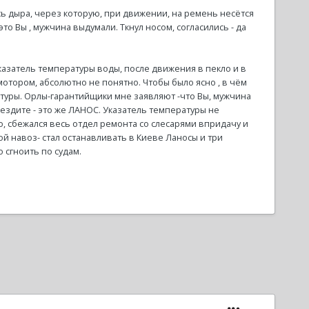
 дыра, через которую, при движении, на ремень несётся
это Вы , мужчина выдумали. Ткнул носом, согласились - да
азатель температуры воды, после движения в пекло и в
 мотором, абсолютно не понятно. Чтобы было ясно , в чём
туры. Орлы-гарантийщики мне заявляют -что Вы, мужчина
 ездите - это же ЛАНОС. Указатель температуры не
о, сбежался весь отдел ремонта со слесарями впридачу и
й навоз- стал останавливать в Киеве Ланосы и три
 сгноить по судам.