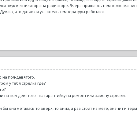
ился звук вентилятора на радиаторе. Вчера пришлось немножко машину 
. Думаю, что датчик и указатель температуры работают.
о на пол-девятого.
ром у тебя стрелка где?
го?
сли на пол-девятого - на гарантийку на ремонт или замену стрелки.
 бы она металась то вверх, то вниз, а раз стоит на мете, значит и те