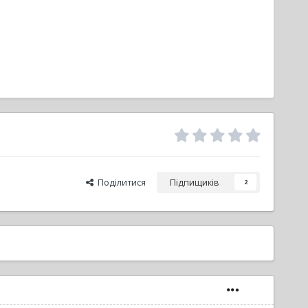
Поділитися
Підпищиків
2