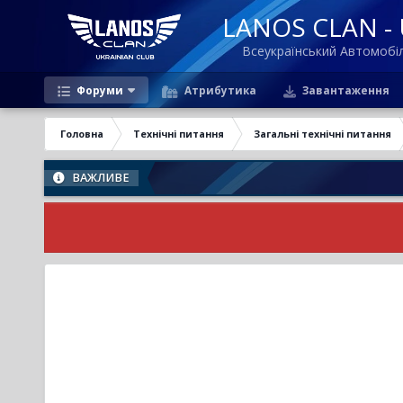
LANOS CLAN - U
Всеукраїнський Автомоб
Форуми
Атрибутика
Завантаження
Головна
Технічні питання
Загальні технічні питання
ВАЖЛИВЕ