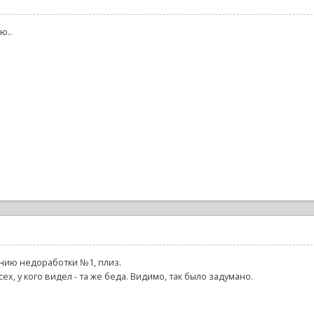
ю..
нию недоработки №1, плиз.
всех, у кого видел - та же беда. Видимо, так было задумано.