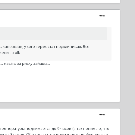
 кипевшие, у кого термостат подклинивал. Все
и... :roll:
. навіть за риску зайшла...
ля температуры поднимается до 9 часов (я так понимаю, что
теля на 8 часов. Обратил на это внимание в пробке, когда к