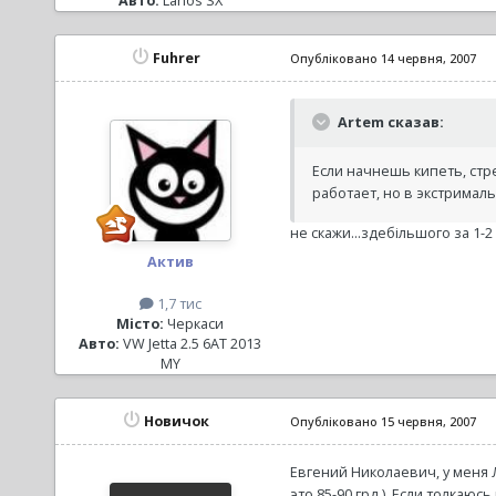
Авто:
Lanos SX
Fuhrer
Опубліковано
14 червня, 2007
Artem сказав:
Если начнешь кипеть, стр
работает, но в экстримальн
не скажи...здебільшого за 1-2
Актив
1,7 тис
Місто:
Черкаси
Авто:
VW Jetta 2.5 6AT 2013
MY
Новичок
Опубліковано
15 червня, 2007
Евгений Николаевич, у меня Л
это 85-90 грд.). Если толкаюс