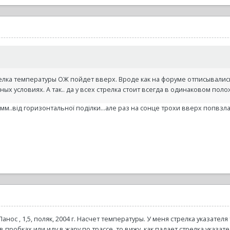
елка температуры ОЖ пойдет вверх. Вроде как на форуме отписывались
ых условиях. А так.. да у всех стрелка стоит всегда в одинаковом положен
 мм..від горизонтальної поділки...але раз на сонце трохи вверх попвзла..
анос , 1,5, поляк, 2004 г. Насчет температуры. У меня стрелка указате
ь в пробках или иду в жару по трассе, то вижу, как падает стрелка указа