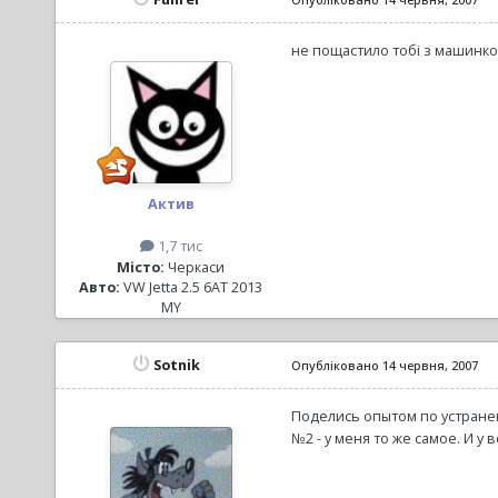
не пощастило тобі з машинко
Актив
1,7 тис
Місто:
Черкаси
Авто:
VW Jetta 2.5 6AT 2013
MY
Sotnik
Опубліковано
14 червня, 2007
Поделись опытом по устране
№2 - у меня то же самое. И у 