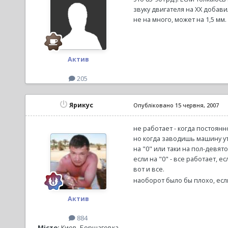
звуку двигателя на ХХ добав
не на много, может на 1,5 мм
Актив
205
Ярикус
Опубліковано
15 червня, 2007
не работает - когда постоянн
но когда заводишь машину ут
на "0" или таки на пол-девято
если на "0" - все работает, е
вот и все.
наоборот было бы плохо, если
Актив
884
Місто:
Киев, Борщаговка