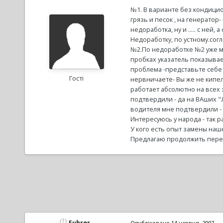
№1. В варианте без кондици
грязь и песок , на генератор
недоработка, ну и ..... с ней,
Недоработку, по устному.сог
№2.По недоработке №2 уже м
пробках указатель показывает
проблема -представьте себе
Гості
нервничаете- Вы же не кипели
работает абсолютно на всех 
подтвердили - да на ВАших "
водителя мне подтвердили - д
Интересуюсь у народа - так р
У кого есть опыт замены наш
Предлагаю продолжить переч
Fuhrer
Опубліковано
14 червня, 2007