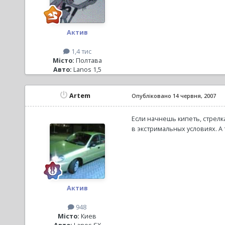
Актив
1,4 тис
Місто:
Полтава
Авто:
Lanos 1,5
Artem
Опубліковано
14 червня, 2007
Если начнешь кипеть, стрелк
в экстримальных условиях. А т
Актив
948
Місто:
Киев