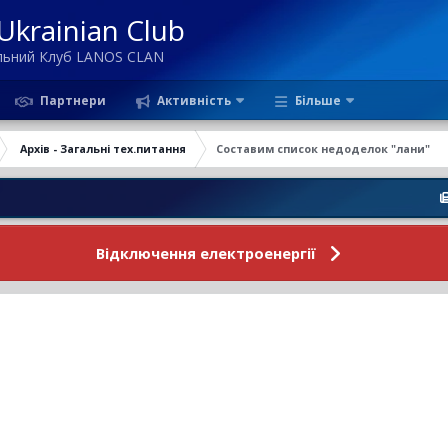
krainian Club
ільний Клуб LANOS CLAN
Партнери
Активність
Більше
Архів - Загальні тех.питання
Составим список недоделок "лани"
Новини Ф
Відключення електроенергії