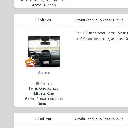
Авто:
Tucson
Sheva
Опубліковано
15 червня, 2007
На БК Универсал 5 есть функ
по БК прогревать двиг зимой
Актив
1,2 тис
Ім`я:
Олександр
Місто:
Київ
Авто:
Subaru outback
limited
sdima
Опубліковано
15 червня, 2007