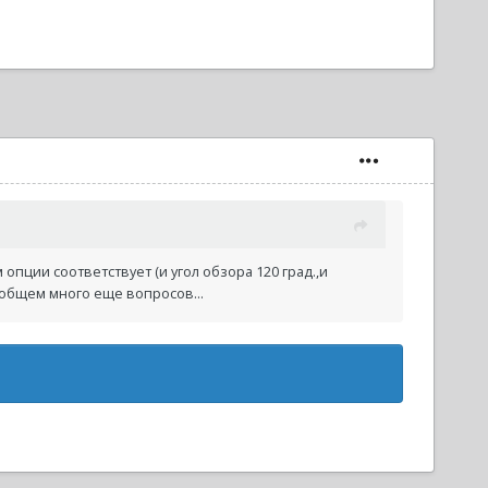
 опции соответствует (и угол обзора 120 град.,и
 общем много еще вопросов...