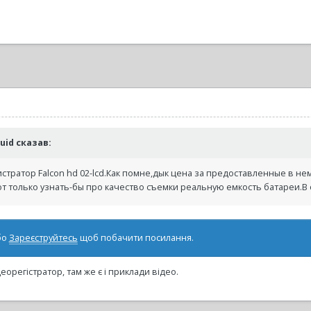
ruid сказав:
истратор Falcon hd 02-lcd.Как помне,дык цена за предоставленные в нем
Вот только узнать-бы про качество съемки реальную емкость батареи.В
бо
Зареєструйтесь
щоб побачити посилання.
орегістратор, там же є і приклади відео.