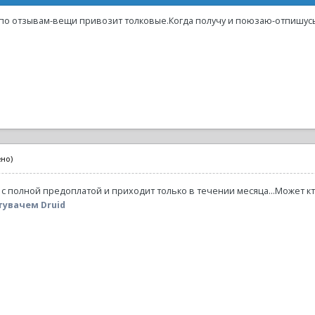
дя по отзывам-вещи привозит толковые.Когда получу и поюзаю-отпишусь
ено)
о с полной предоплатой и приходит только в течении месяца...Может к
увачем Druid