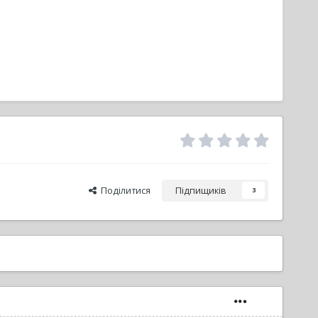
Поділитися
Підпищиків
3