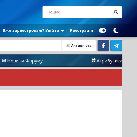
Вже зареєстровані? Увійти
Реєстрація
Активність
Facebook
Telegram
Форуму
Атрибутика