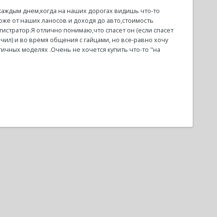
каждым днем,когда на наших дорогах видишь что-то
оже от наших ланосов и доходя до авто,стоимость
стратор.Я отлично понимаю,что спасет он (если спасет
очил) и во время общения с гайцами, но все-равно хочу
ичных моделях .Очень не хочется купить что-то "на