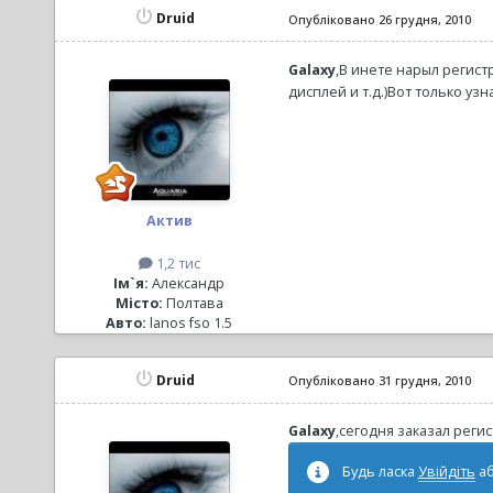
Druid
Опубліковано
26 грудня, 2010
Galaxy
,В инете нарыл регист
дисплей и т.д.)Вот только у
Актив
1,2 тис
Ім`я:
Александр
Місто:
Полтава
Авто:
lanos fso 1.5
Druid
Опубліковано
31 грудня, 2010
Galaxy
,сегодня заказал регис
Будь ласка
Увійдіть
а