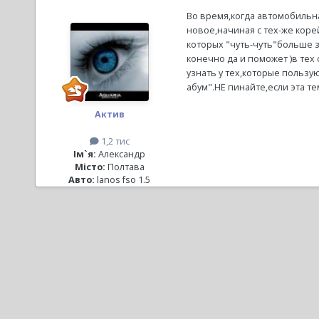
Во время,когда автомобильн
новое,начиная с тех-же коре
которых "чуть-чуть"больше з
конечно да и поможет )в тех 
узнать у тех,которые пользу
абум".НЕ пинайте,если эта тем
Актив
1,2 тис
Ім`я:
Александр
Місто:
Полтава
Авто:
lanos fso 1.5