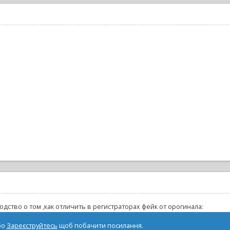
ство о том ,как отличить в регистраторах фейк от орогинала:
бо
Зареєструйтесь
щоб побачити посилання.