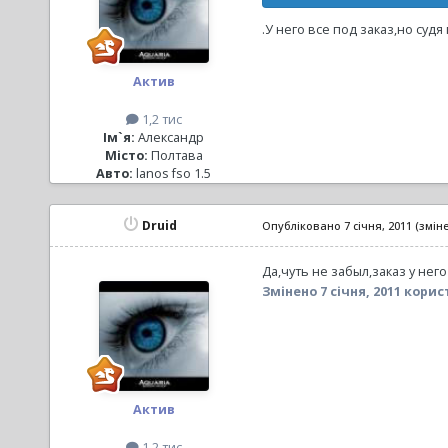
.У него все под заказ,но су
Актив
1,2 тис
Ім`я:
Александр
Місто:
Полтава
Авто:
lanos fso 1.5
Druid
Опубліковано
7 січня, 2011
(змін
Да,чуть не забыл,заказ у нег
Змінено
7 січня, 2011
корист
Актив
1,2 тис