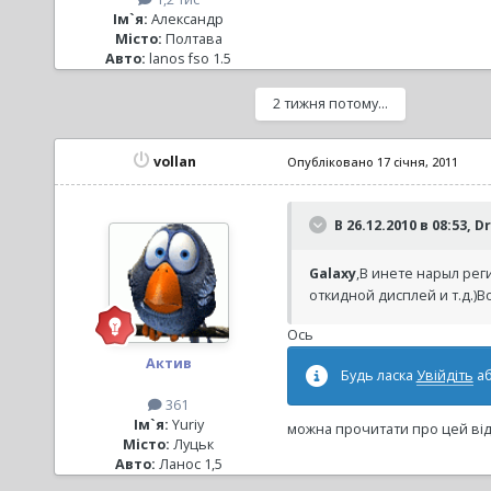
Ім`я:
Александр
Місто:
Полтава
Авто:
lanos fso 1.5
2 тижня потому...
vollan
Опубліковано
17 січня, 2011
В 26.12.2010 в 08:53, D
Galaxy
,В инете нарыл рег
откидной дисплей и т.д.)
Ось
Актив
Будь ласка
Увійдіть
а
361
Ім`я:
Yuriy
можна прочитати про цей віде
Місто:
Луцьк
Авто:
Ланос 1,5