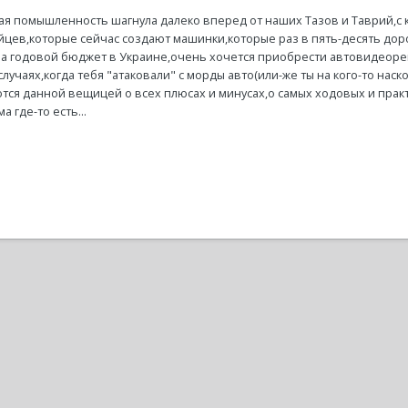
ая помышленность шагнула далеко вперед от наших Тазов и Таврий,с 
йцев,которые сейчас создают машинки,которые раз в пять-десять дор
а годовой бюджет в Украине,очень хочется приобрести автовидеореги
случаях,когда тебя "атаковали" с морды авто(или-же ты на кого-то наск
ются данной вещицей о всех плюсах и минусах,о самых ходовых и практ
а где-то есть...