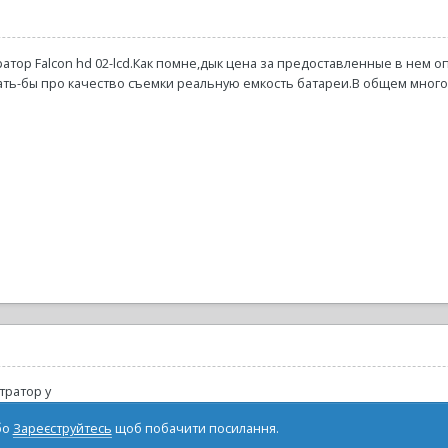
ратор Falcon hd 02-lcd.Как помне,дык цена за предоставленные в нем оп
знать-бы про качество съемки реальную емкость батареи.В общем много
тратор у
бо
Зареєструйтесь
щоб побачити посилання.