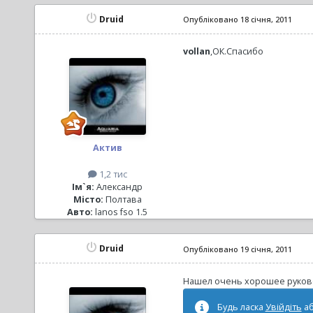
Druid
Опубліковано
18 січня, 2011
vollan
,ОК.Спасибо
Актив
1,2 тис
Ім`я:
Александр
Місто:
Полтава
Авто:
lanos fso 1.5
Druid
Опубліковано
19 січня, 2011
Нашел очень хорошее руковод
Будь ласка
Увійдіть
а