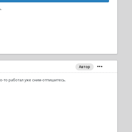
.
Автор
то-то работал уже сним-отпишитесь.