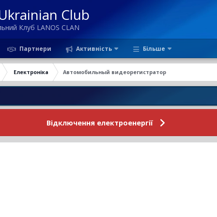
krainian Club
ільний Клуб LANOS CLAN
Партнери
Активність
Більше
Електроніка
Автомобильный видеорегистратор
Новини 
Відключення електроенергії