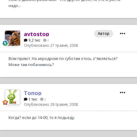
надо...
avtostop
Автор
9,2 тис
0
Опубліковано
27 травня, 2008
Всім привіт. На аеродромі по суботам хтось з"являється?
Може там побачимось?
Топор
1 тис
0
Опубліковано
28 травня, 2008
Когда? если до 14-00, то я подьеду.