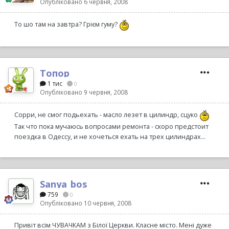
Опубліковано
6 червня, 2008
То шо там на завтра? Грієм гуму?
Топор
1 тис
0
Опубліковано
9 червня, 2008
Сорри, не смог подьехать - масло лезет в цилиндр, сцуко
Так что пока мучаюсь вопросами ремонта - скоро предстоит
поездка в Одессу, и не хочеться ехать на трех цилиндрах...
Sanya_bos
759
0
Опубліковано
10 червня, 2008
Привіт всім ЧУВАЧКАМ з Білої Церкви. Класне місто. Мені дуже