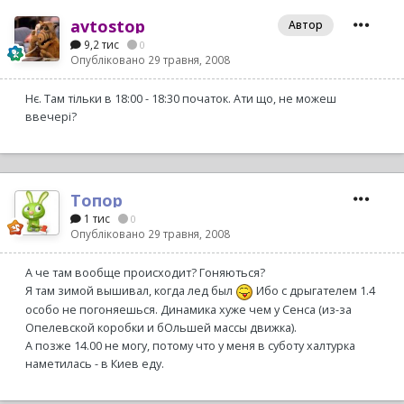
avtostop
Автор
9,2 тис
0
Опубліковано
29 травня, 2008
Нє. Там тільки в 18:00 - 18:30 початок. Ати що, не можеш
ввечері?
Топор
1 тис
0
Опубліковано
29 травня, 2008
А че там вообще происходит? Гоняються?
Я там зимой вышивал, когда лед был
Ибо с дрыгателем 1.4
особо не погоняешься. Динамика хуже чем у Сенса (из-за
Опелевской коробки и бОльшей массы движка).
А позже 14.00 не могу, потому что у меня в суботу халтурка
наметилась - в Киев еду.