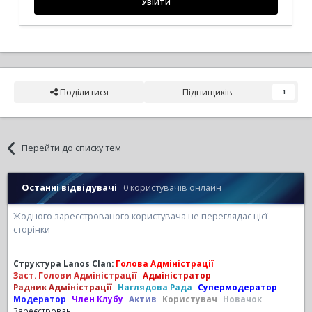
Увійти
Поділитися
Підпищиків
1
Перейти до списку тем
Останні відвідувачі
0 користувачів онлайн
Жодного зареєстрованого користувача не переглядає цієї
сторінки
Структура Lanos Clan:
Голова Адміністрації
Заст. Голови Адміністрації
Адміністратор
Радник Адміністрації
Наглядова Рада
Супермодератор
Модератор
Член Клубу
Актив
Користувач
Новачок
Зареєстровані