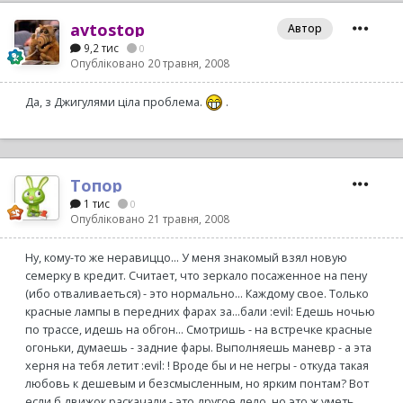
avtostop
Автор
9,2 тис
0
Опубліковано
20 травня, 2008
Да, з Джигулями ціла проблема.
.
Топор
1 тис
0
Опубліковано
21 травня, 2008
Ну, кому-то же неравиццо... У меня знакомый взял новую
семерку в кредит. Считает, что зеркало посаженное на пену
(ибо отваливаеться) - это нормально... Каждому свое. Только
красные лампы в передних фарах за...бали :evil: Едешь ночью
по трассе, идешь на обгон... Смотришь - на встречке красные
огоньки, думаешь - задние фары. Выполняешь маневр - а эта
херня на тебя летит :evil: ! Вроде бы и не негры - откуда такая
любовь к дешевым и безсмысленным, но ярким понтам? Вот
если б движок раскачали - это другое дело, но это ж уметь