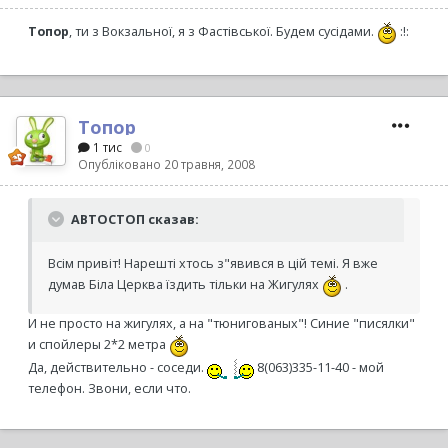
Топор
, ти з Вокзальної, я з Фастівської. Будем сусідами.
:!:
Топор
1 тис
0
Опубліковано
20 травня, 2008
АВТОСТОП сказав:
Всім привіт! Нарешті хтось з"явився в цій темі. Я вже
думав Біла Церква їздить тільки на Жигулях
.
И не просто на жигулях, а на "тюнигованых"! Синие "писялки"
и спойлеры 2*2 метра
Да, действительно - соседи.
8(063)335-11-40 - мой
телефон. Звони, если что.