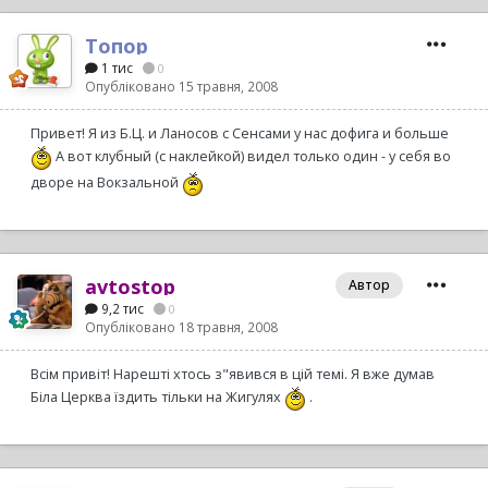
Топор
1 тис
0
Опубліковано
15 травня, 2008
Привет! Я из Б.Ц. и Ланосов с Сенсами у нас дофига и больше
А вот клубный (с наклейкой) видел только один - у себя во
дворе на Вокзальной
avtostop
Автор
9,2 тис
0
Опубліковано
18 травня, 2008
Всім привіт! Нарешті хтось з"явився в цій темі. Я вже думав
Біла Церква їздить тільки на Жигулях
.