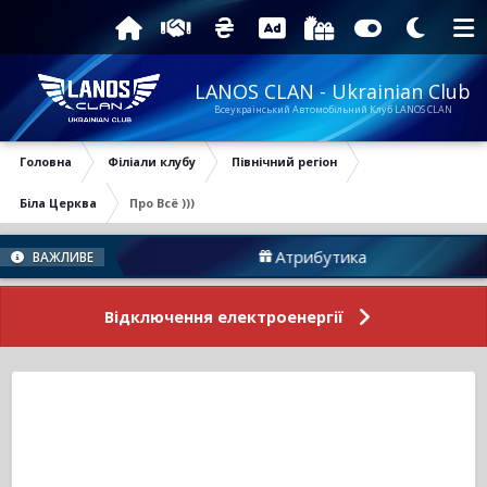
LANOS CLAN - Ukrainian Club
Всеукраїнський Автомобільний Клуб LANOS CLAN
Головна
Філіали клубу
Північний регіон
Біла Церква
Про Всё )))
му
Атрибутика
ВАЖЛИВЕ
Відключення електроенергії