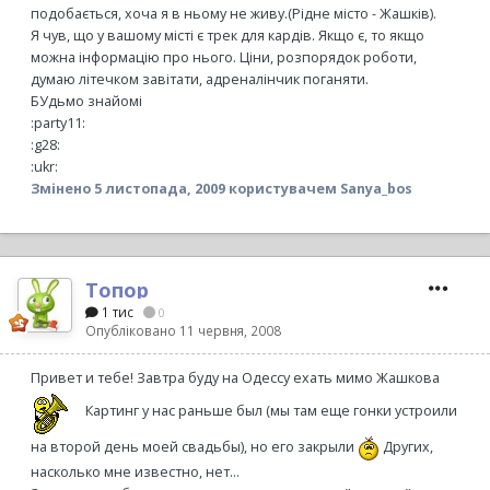
подобається, хоча я в ньому не живу.(Рідне місто - Жашків).
Я чув, що у вашому місті є трек для кардів. Якщо є, то якщо
можна інформацію про нього. Ціни, розпорядок роботи,
думаю літечком завітати, адреналінчик поганяти.
БУдьмо знайомі
:party11:
:g28:
:ukr:
Змінено
5 листопада, 2009
користувачем Sanya_bos
Топор
1 тис
0
Опубліковано
11 червня, 2008
Привет и тебе! Завтра буду на Одессу ехать мимо Жашкова
Картинг у нас раньше был (мы там еще гонки устроили
на второй день моей свадьбы), но его закрыли
Других,
насколько мне известно, нет...