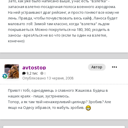
Зато, как уже было написано выше, у нас есть "взлетка" -
запасная взлетно-посадочная полоса военного аэродрома.
На ней устраивают драг рейсинг, и просто гоняют все кому не
лень. Правда, чтобы почувствовать весь кайф, Ланоса будет
маловато :roll: Зимой там классно, когда "взлетка" льдом
покрываеться. Можно покрутиться на 180, 360, уходить в
заносы - врезАться не во что (если ты один на взлетке,
конечно)
avtostop
Автор
9,2 тис
0
Опубліковано
13 червня, 2008
Привіт і тобі, однодумець з славного Жашкова. Будеш в
наших краях - пиши, зустрінемось.
Топор, а як там твій ненажерливий циліндр? Зробив? Але
якщо на Одесу зібрався, то мабуть зробив.