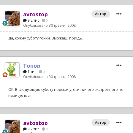
avtostop
Автор
9,2 тис
0
Опубліковано
30 травня, 2008
Да, кожну суботу гонки. Зможеш, приїдь.
Топор
1 тис
0
Опубліковано
30 травня, 2008
ОК. В следующую суботу подскочу, еси ничего экстренного не
нарисуеться.
avtostop
Автор
9,2 тис
0