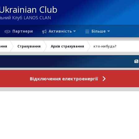
krainian Club
ільний Клуб LANOS CLAN
Партнери
Активність
Більше
ання
Страхування
Архів страхування
кто-нибудь?
Новини 
Відключення електроенергії