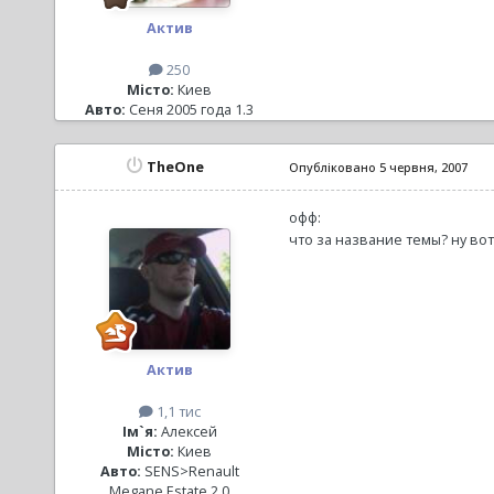
Актив
250
Місто:
Киев
Авто:
Сеня 2005 года 1.3
TheOne
Опубліковано
5 червня, 2007
офф:
что за название темы? ну вот
Актив
1,1 тис
Ім`я:
Алексей
Місто:
Киев
Авто:
SENS>Renault
Megane Estate 2.0