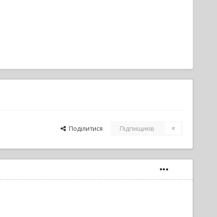
Поділитися
Підпищиків
0