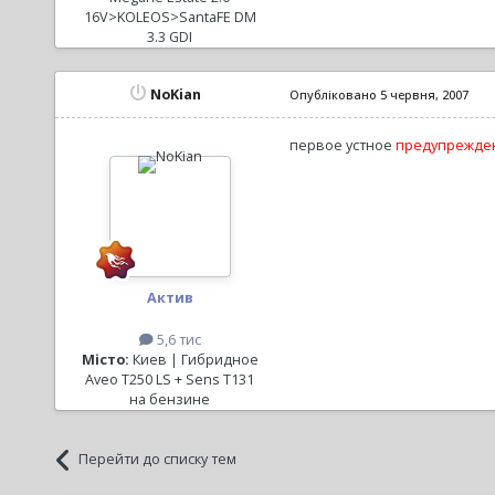
16V>KOLEOS>SantaFE DM
3.3 GDI
NoKian
Опубліковано
5 червня, 2007
первое устное
предупрежде
Актив
5,6 тис
Місто:
Киев | Гибридное
Aveo T250 LS + Sens T131
на бензине
Перейти до списку тем