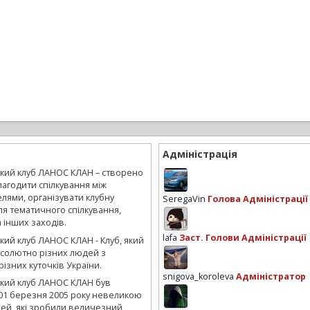
Адміністрація
ький клуб ЛАНОС КЛАН – створено
лагодити спілкування між
лями, організувати клубну
SeregaVin
Голова Адміністрації
ля тематичного спілкування,
а інших заходів.
lafa
Заст. Голови Адміністрації
кий клуб ЛАНОС КЛАН - Клуб, який
бсолютно різних людей з
ізних куточків України.
snigova_koroleva
Адміністратор
ький клуб ЛАНОС КЛАН був
01 березня 2005 року невеликою
ей, які зробили величезний