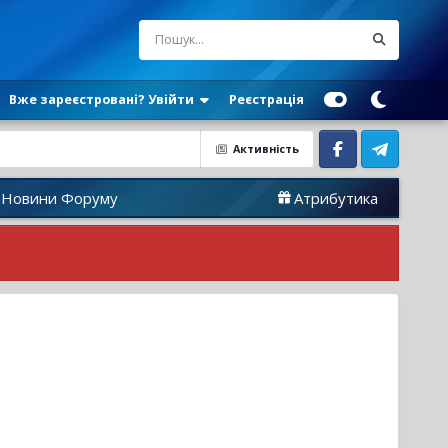
Вже зареєстровані? Увійти
Реєстрація
Активність
Facebook
Telegram
Форуму
Атрибутика