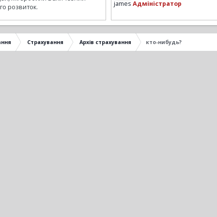
james
Адміністратор
го розвиток.
ання
Страхування
Архів страхування
кто-нибудь?