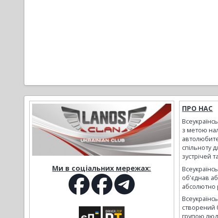
ПРО НАС
Всеукраїнс
з метою на
автолюбите
спільноту д
зустрічей т
Ми в соціальних мережах:
Всеукраїнсь
об'єднав а
абсолютно р
Всеукраїнс
створений 
групою люд