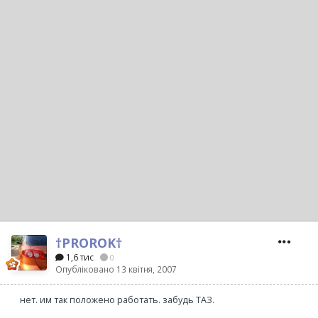
†PROROK†
1,6 тис
0
Опубліковано
13 квітня, 2007
нет. им так положено работать. забудь ТАЗ.