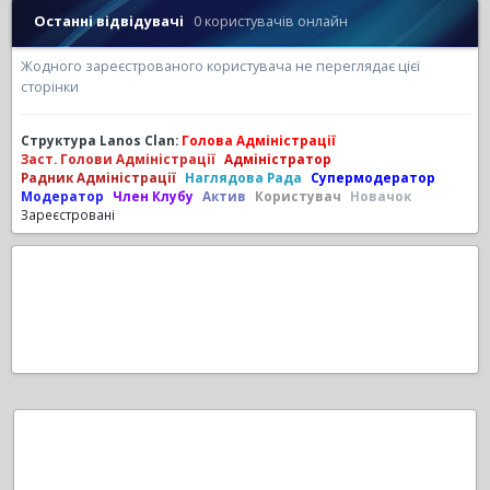
Останні відвідувачі
0 користувачів онлайн
Жодного зареєстрованого користувача не переглядає цієї
сторінки
Структура Lanos Clan:
Голова Адміністрації
Заст. Голови Адміністрації
Адміністратор
Радник Адміністрації
Наглядова Рада
Супермодератор
Модератор
Член Клубу
Актив
Користувач
Новачок
Зареєстровані