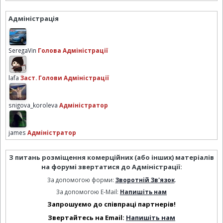
Адміністрація
SeregaVin
Голова Адміністрації
lafa
Заст. Голови Адміністрації
snigova_koroleva
Адміністратор
james
Адміністратор
З питань розміщення комерційних (або інших) матеріалів
на форумі звертатися до Адміністрації:
За допомогою форми:
Зворотній Зв'язок
.
За допомогою E-Mail:
Напишіть нам
Запрошуємо до співпраці партнерів!
Звертайтесь на Email:
Напишіть нам