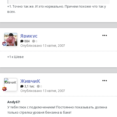
+1. Точно так же. И это нормально. Причем похоже что так у
всех.
Ярикус
884
0
Опубліковано
13 квітня, 2007
+1 к Шеве
ЖивчиК
3,1 тис
0
Опубліковано
13 квітня, 2007
Andy67
!
У тебя глюк с подключением! Постоянно показывать должна
только стрелка уровня бензина в баке!