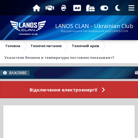
LANOS CLAN - Ukrainian Club
Всеукраїнський Автомобільний Клуб LANOS CLAN
Головна
Технічні питання
Технічній архів
Указатели бензина и температуры постоянно показывают?
Нов
ВАЖЛИВЕ
Відключення електроенергії