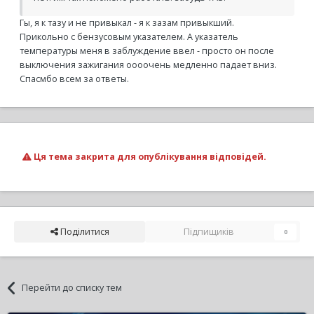
Гы, я к тазу и не привыкал - я к зазам привыкший.
Прикольно с бензусовым указателем. А указатель
температуры меня в заблуждение ввел - просто он после
выключения зажигания оооочень медленно падает вниз.
Спасмбо всем за ответы.
Ця тема закрита для опублікування відповідей.
Поділитися
Підпищиків
0
Перейти до списку тем