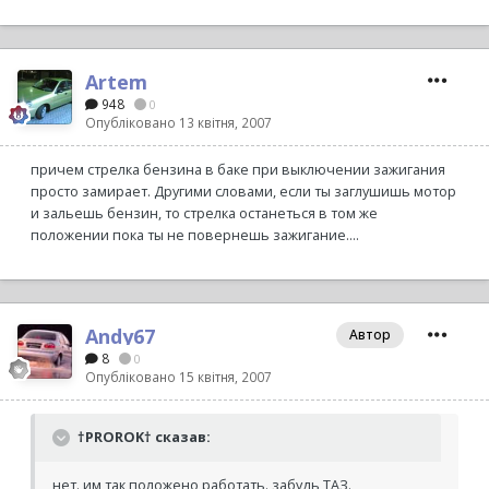
Artem
948
0
Опубліковано
13 квітня, 2007
причем стрелка бензина в баке при выключении зажигания
просто замирает. Другими словами, если ты заглушишь мотор
и зальешь бензин, то стрелка останеться в том же
положении пока ты не повернешь зажигание....
Andy67
Автор
8
0
Опубліковано
15 квітня, 2007
†PROROK† сказав:
нет. им так положено работать. забудь ТАЗ.