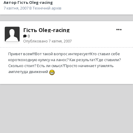
Автор
Гість Oleg-racing
7 квітня, 2007
В
Технічній архів
Гість Oleg-racing
0
Опубліковано
7 квітня, 2007
Привет всем!!!Вот такой вопрос интересует!Кто ставил себе
короткоходную кулису на ланос? Как результат?Где ставили?
Сколько стоит? Есть ли смысл?Просто начинает утамлять
амплетуда движений