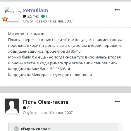
xemuliam
2,5 тис
1
Опубліковано
10 квітня, 2007
Минусов - не выявил
Плюсы - переключения стали чётче (ощущается момент когда
передача входит), пропала бага с тугостью второй передачи,
ходы уменьшились процентов за 35-40
Можно было бы еще - но тогда снова туго включалась вторая
и очень жесткие ходы рычага при включении становились
Координаты АлксЛана: 50-3560514
Координаты Миксера - отдам при надобности
Гість Oleg-racing
0
Опубліковано
10 квітня, 2007
хЕмуль сказав: