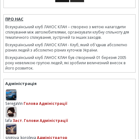
ПРО НАС
Всеукраїнський клуб ЛАНОС КЛАН – створено з метою налагодити
спілкування між автолюбителями, організувати клубну спільноту для
тематичного спілкування, зустрічей та інших заходів.
Всеукраїнський клуб ЛАНОС КЛАН - Клуб, який об'єднав абсолютно
різних людей з абсолютно різних куточків України.
Всеукраїнський клуб ЛАНОС КЛАН був створений 01 березня 2005
року невеликою групою людей, які зробили величезний внесок в
його розвиток.
Адміністрація
SeregaVin
Голова Адміністрації
lafa
Заст. Голови Адміністрації
snigova_koroleva
Адміністратор