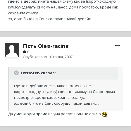
где-то в дебрях инета нашел схему как ее (короткоходную
кулису) сделать самому на Ланос. дома посмотрю, вроде как
сохранял ссылку...
эх, если б кто на Сенс соорудил такой девайс...
Гість Oleg-racing
0
Опубліковано
10 квітня, 2007
ExtraSENS сказав:
где-то в дебрях инета нашел схему как ее
(короткоходную кулису) сделать самому на Ланос. дома
посмотрю, вроде как сохранял ссылку...
эх, если б кто на Сенс соорудил такой девайс...
Да у меня руки прямо из ума ростут!я сам не осилю