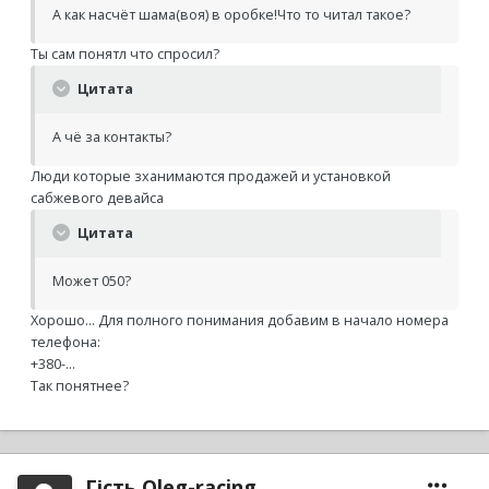
А как насчёт шама(воя) в оробке!Что то читал такое?
Ты сам понятл что спросил?
Цитата
А чё за контакты?
Люди которые зханимаются продажей и установкой
сабжевого девайса
Цитата
Может 050?
Хорошо... Для полного понимания добавим в начало номера
телефона:
+380-...
Так понятнее?
Гість Oleg-racing