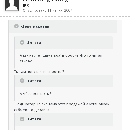
0
Опубліковано
11 квітня, 2007
хЕмуль сказав:
Цитата
А как насчёт шама(воя) в оробке!Что то читал
такое?
Ты сам понятл что спросил?
Цитата
А чё за контакты?
Люди которые зханимаются продажей и установкой
сабжевого девайса
Цитата