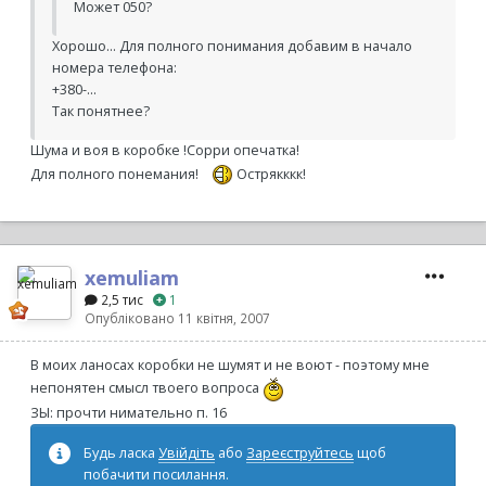
Может 050?
Хорошо... Для полного понимания добавим в начало
номера телефона:
+380-...
Так понятнее?
Шума и воя в коробке !Сорри опечатка!
Для полного понемания!
Острякккк!
xemuliam
2,5 тис
1
Опубліковано
11 квітня, 2007
В моих ланосах коробки не шумят и не воют - поэтому мне
непонятен смысл твоего вопроса
ЗЫ: прочти нимательно п. 16
Будь ласка
Увійдіть
або
Зареєструйтесь
щоб
побачити посилання.