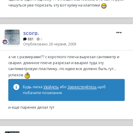
чешуться уже порезать эту вот кулиу на клаптики
scorp.
881
0
Опубліковано
26 червня, 2009
а че с размерами?? с короткого плеча вырезал сантиметр и
сварил. длинное плече разрезал и вварил туда эту
сантиметровую пластинку...по идеи все должно быть гут...
успехов
Будь ласка
Увійдіть
або
Зареєструйтесь
щоб
побачити посилання.
и еще паренек делал тут