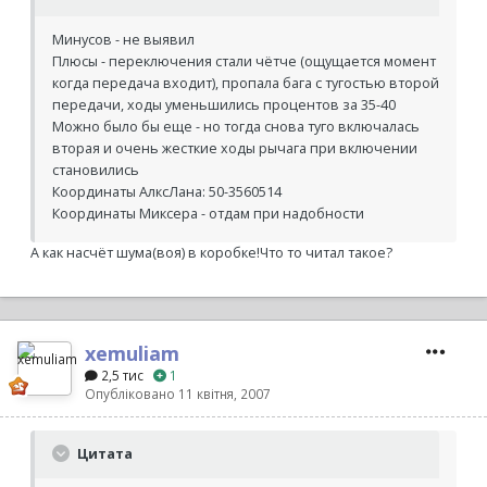
Минусов - не выявил
Плюсы - переключения стали чётче (ощущается момент
когда передача входит), пропала бага с тугостью второй
передачи, ходы уменьшились процентов за 35-40
Можно было бы еще - но тогда снова туго включалась
вторая и очень жесткие ходы рычага при включении
становились
Координаты АлксЛана: 50-3560514
Координаты Миксера - отдам при надобности
А как насчёт шума(воя) в коробке!Что то читал такое?
xemuliam
2,5 тис
1
Опубліковано
11 квітня, 2007
Цитата