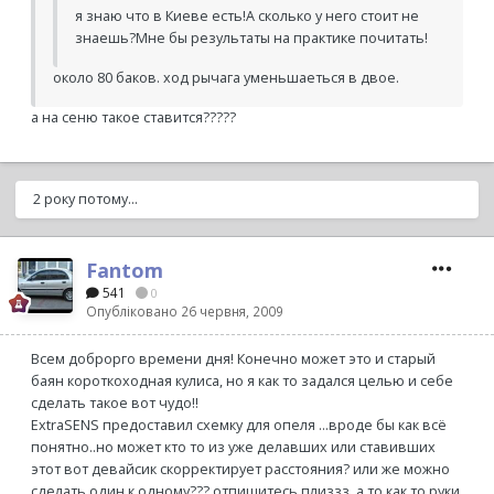
я знаю что в Киеве есть!А сколько у него стоит не
знаешь?Мне бы результаты на практике почитать!
около 80 баков. ход рычага уменьшаеться в двое.
а на сеню такое ставится?????
2 року потому...
Fantom
541
0
Опубліковано
26 червня, 2009
Всем доброрго времени дня! Конечно может это и старый
баян короткоходная кулиса, но я как то задался целью и себе
сделать такое вот чудо!!
ExtraSENS предоставил схемку для опеля ...вроде бы как всё
понятно..но может кто то из уже делавших или ставивших
этот вот девайсик скорректирует расстояния? или же можно
сделать один к одному??? отпишитесь плиззз, а то как то руки