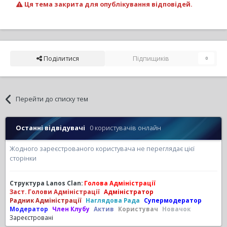
Ця тема закрита для опублікування відповідей.
Поділитися
Підпищиків
0
Перейти до списку тем
Останні відвідувачі
0 користувачів онлайн
Жодного зареєстрованого користувача не переглядає цієї
сторінки
Структура Lanos Clan:
Голова Адміністрації
Заст. Голови Адміністрації
Адміністратор
Радник Адміністрації
Наглядова Рада
Супермодератор
Модератор
Член Клубу
Актив
Користувач
Новачок
Зареєстровані