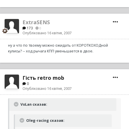
ExtraSENS
173
0
Опубліковано
16 квітня, 2007
ну а что по твоему можно ожидать от КОРОТКОХОДной
кулисы? -- ход рычага КПП уменьшается в двое.
Гість retro mob
0
Опубліковано
16 квітня, 2007
VoLan сказав:
Oleg-racing сказав: