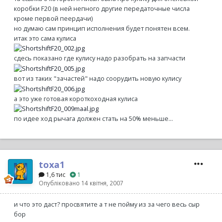
коробки F20 (в ней непного другие передаточные числа
кроме первой пеердачи)
но думаю сам принцип исполнения будет понятен всем.
итак это сама кулиса
сдесь показано где кулису надо разобрать на запчасти
вот из таких "зачастей" надо соорудить новую кулису
а это уже готовая короткоходная кулиса
по идее ход рычага должен стать на 50% меньше...
toxa1
1,6 тис
1
Опубліковано
14 квітня, 2007
и что это даст? просвятите а т не пойму из за чего весь сыр
бор