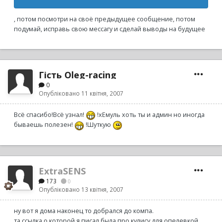
, потом посмотри на своё предыдущее сообщение, потом
подумай, исправь свою мессагу и сделай выводы на будущее
Гість Oleg-racing
0
Опубліковано
11 квітня, 2007
Всё спасибо!Всё узнал!
!хЕмуль хоть ты и админ но иногда
бываешь полезен!
!Шуткую
ExtraSENS
173
0
Опубліковано
13 квітня, 2007
ну вот я дома наконец то добрался до компа.
та ссылка о которой я писал была про кулису для опелевкой