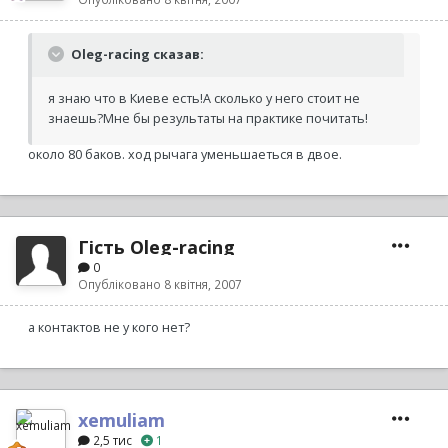
Oleg-racing сказав:
я знаю что в Киеве есть!А сколько у него стоит не
знаешь?Мне бы результаты на практике почитать!
около 80 баков. ход рычага уменьшаеться в двое.
Гість Oleg-racing
0
Опубліковано
8 квітня, 2007
а контактов не у кого нет?
xemuliam
2,5 тис
1