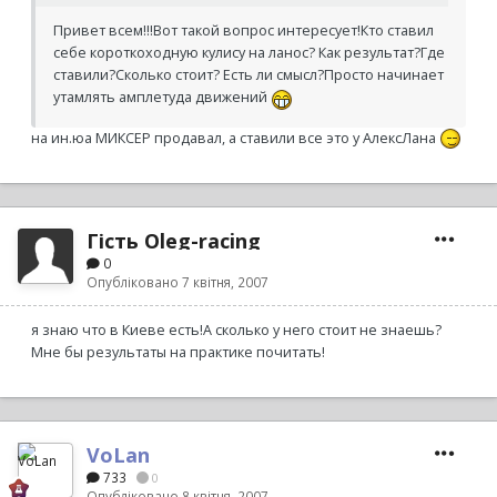
Привет всем!!!Вот такой вопрос интересует!Кто ставил
себе короткоходную кулису на ланос? Как результат?Где
ставили?Сколько стоит? Есть ли смысл?Просто начинает
утамлять амплетуда движений
на ин.юа МИКСЕР продавал, а ставили все это у АлексЛана
Гість Oleg-racing
0
Опубліковано
7 квітня, 2007
я знаю что в Киеве есть!А сколько у него стоит не знаешь?
Мне бы результаты на практике почитать!
VoLan
733
0
Опубліковано
8 квітня, 2007