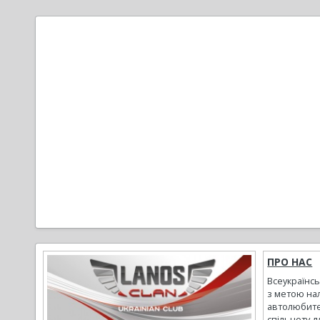
ПРО НАС
Всеукраїнс
з метою на
автолюбите
спільноту д