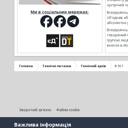
зустрічей т
Ми в соціальних мережах:
Всеукраїнсь
об'єднав а
абсолютно р
Всеукраїнс
створений 
групою люд
внесок в йо
Головна
Технічні питання
Технічній архів
R 15 ?
Зворотній зв'язок
Файли cookie
Важлива інформація