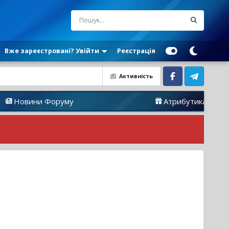
Вже зареєстровані? Увійти
Реєстрація
Активність
Facebook
Telegram
вини Форуму
Атрибутика