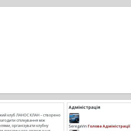
Адміністрація
ький клуб ЛАНОС КЛАН – створено
лагодити спілкування між
лями, організувати клубну
SeregaVin
Голова Адміністрації
ля тематичного спілкування,