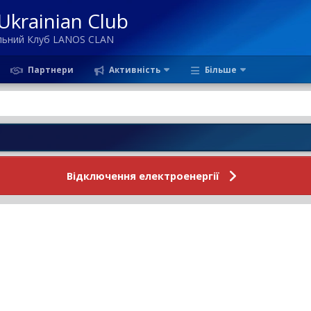
krainian Club
ільний Клуб LANOS CLAN
Партнери
Активність
Більше
Но
Відключення електроенергії