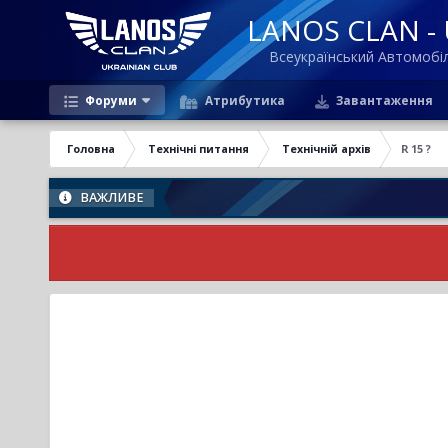
LANOS CLAN - U
Всеукраїнський Автомоб
Форуми
Атрибутика
Завантаження
Головна
Технічні питання
Технічній архів
R 15 ?
ВАЖЛИВЕ