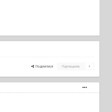
Поділитися
Підпищиків
0