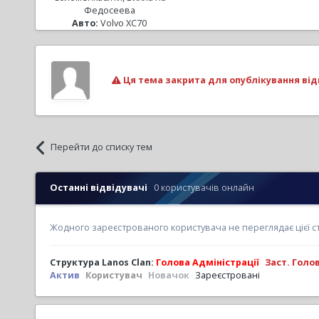
Федосеева
Авто:
Volvo XC70
Ця тема закрита для опублікування від
Перейти до списку тем
Останні відвідувачі
0 користувачів онлайн
Жодного зареєстрованого користувача не переглядає цієї с
Структура Lanos Clan:
Голова Адміністрації
Заст. Голо
Актив
Користувач
Новачок
Зареєстровані