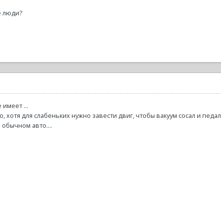
е люди?
имеет ...
 хотя для слабеньких нужно завести двиг, чтобы вакуум сосал и педал
 обычном авто....