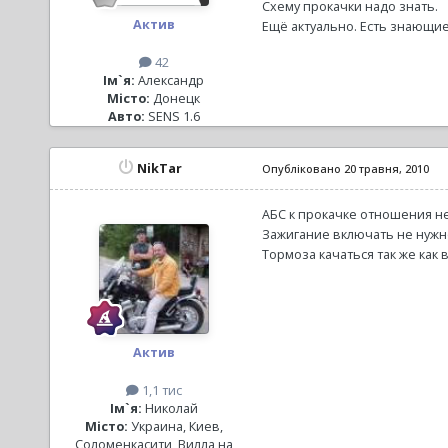
Схему прокачки надо знать.
Актив
Ещё актуально. Есть знающи
42
Ім`я:
Александр
Місто:
Донецк
Авто:
SENS 1.6
NikTar
Опубліковано
20 травня, 2010
АБС к прокачке отношения не 
Зажигание включать не нужно,
Тормоза качаться так же как в
Актив
1,1 тис
Ім`я:
Николай
Місто:
Украина, Киев,
Соломенкасити, Вилла на