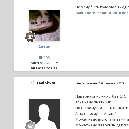
Не хочу быть голословным,но
Змінено
19 травня, 2010
кор
Актив
108
Місто:
ОДЕССА
Авто:
Lanos 1.6
saniok520
Опубліковано
19 травня, 2010
Наверняка можно и без СТО.
Тока надо знать как.
По старому АБС есть описани
А по новому я не нашёл.
Может надо включать зажига
Может надо заводить двигат