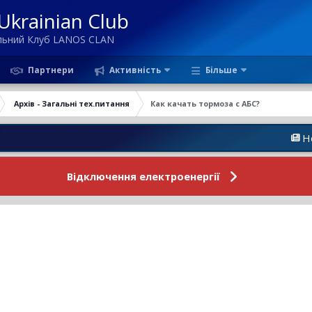
krainian Club
ільний Клуб LANOS CLAN
Партнери
Активність
Більше
Архів - Загальні тех.питання
Как качать тормоза с АБС?
Новини Фор
Відключення електроенергії