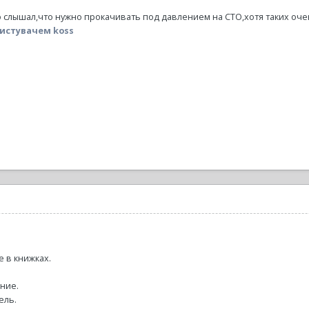
 слышал,что нужно прокачивать под давлением на СТО,хотя таких оче
истувачем koss
е в книжках.
ние.
ель.