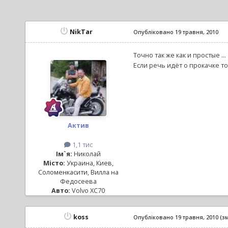
NikTar
Опубліковано
19 травня, 2010
Точно так же как и простые ...
Если речь идёт о прокачке то
Актив
1,1 тис
Ім`я:
Николай
Місто:
Украина, Киев,
Соломенкасити, Вилла на
Федосеева
Авто:
Volvo XC70
koss
Опубліковано
19 травня, 2010
(з