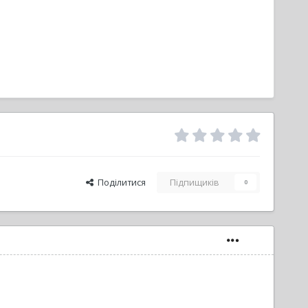
Поділитися
Підпищиків
0