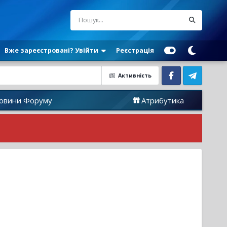
Вже зареєстровані? Увійти
Реєстрація
Активність
Facebook
Telegram
уму
Атрибутика