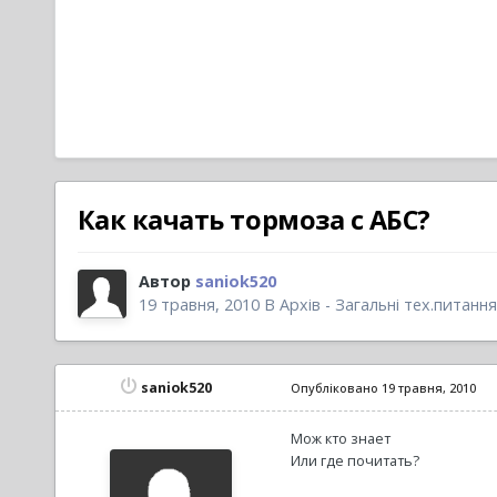
Как качать тормоза с АБС?
Автор
saniok520
19 травня, 2010
В
Архів - Загальні тех.питання
saniok520
Опубліковано
19 травня, 2010
Мож кто знает
Или где почитать?