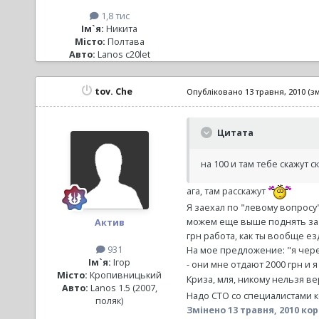
1,8 тис
Ім`я:
Никита
Місто:
Полтава
Авто:
Lanos c20let
tov. Che
Опубліковано
13 травня, 2010
(з
Цитата
на 100 и там тебе скажут 
ага, там расскажут
Я заехал по "левому вопросу
можем еще выше поднять за хх
Актив
грн работа, как ты вообще е
931
На мое предложение: "я через
Ім`я:
Ігор
- они мне отдают 2000 грн и 
Місто:
Кропивницький
Криза, мля, никому нельзя в
Авто:
Lanos 1.5 (2007,
Надо СТО со специалистами к
поляк)
Змінено
13 травня, 2010
кор