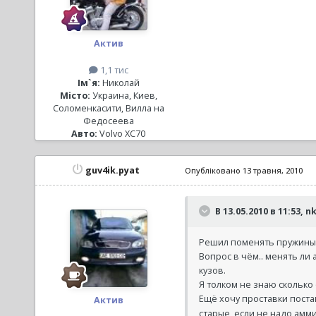
Актив
1,1 тис
Ім`я:
Николай
Місто:
Украина, Киев,
Соломенкасити, Вилла на
Федосеева
Авто:
Volvo XC70
guv4ik.pyat
Опубліковано
13 травня, 2010
В 13.05.2010 в 11:53, 
Решил поменять пружины 
Вопрос в чём.. менять ли
кузов.
Я толком не знаю сколько
Ещё хочу проставки поста
Актив
старые, если не надо амм