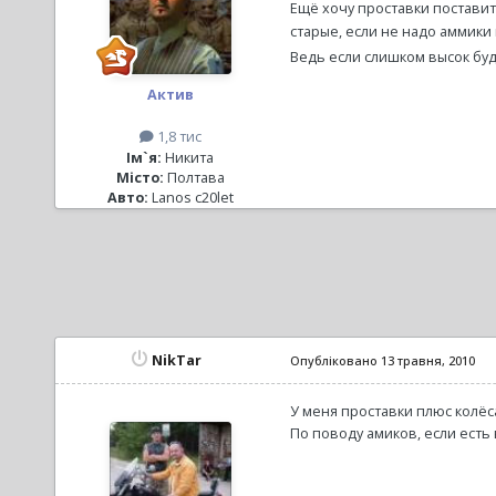
Ещё хочу проставки поставит
старые, если не надо аммики
Ведь если слишком высок буд
Актив
1,8 тис
Ім`я:
Никита
Місто:
Полтава
Авто:
Lanos c20let
NikTar
Опубліковано
13 травня, 2010
У меня проставки плюс колёс
По поводу амиков, если есть 