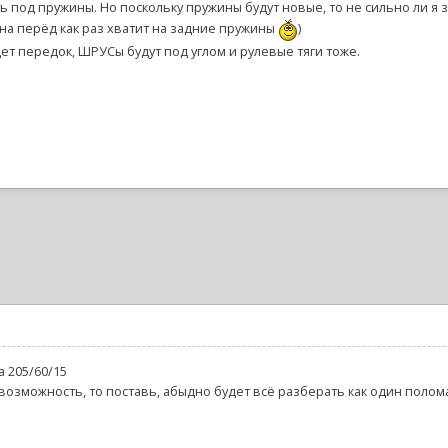
ь под пружины. Но поскольку пружины будут новые, то не сильно ли я 
 на перёд как раз хватит на задние пружины
)
ет передок, ШРУСы будут под углом и рулевые тяги тоже.
а 205/60/15
возможность, то поставь, абыдно будет всё разберать как один поломае