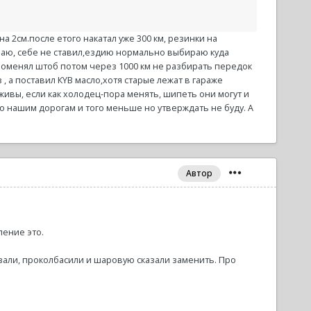
2см.после етого накатал уже 300 км, резинки на
знаю, себе не ставил,ездию нормально выбираю куда
 поменял штоб потом через 1000 км не разбирать передок
з , а поставил КYB масло,хотя старые лежат в гараже
ивы, если как холодец-пора менять, шипеть они могут и
по нашим дорогам и того меньше но утверждать не буду. А
Автор
пение это.
казали, проколбасили и шаровую сказали заменить. Про