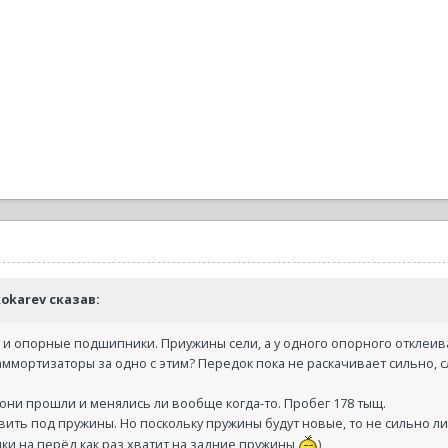
nkokarev сказав:
и опорные подшипники. Приужины сели, а у одного опорного отклеива
 аммортизаторы за одно с этим? Передок пока не раскачивает сильно,
 они прошли и менялись ли вообще когда-то. Пробег 178 тыщ.
вить под пружины. Но поскольку пружины будут новые, то не сильно ли
ики на перёд как раз хватит на задние пружины
)