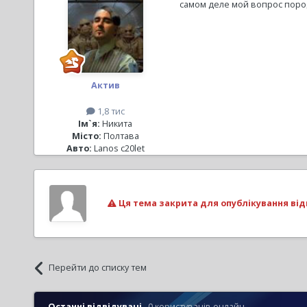
самом деле мой вопрос породи
Актив
1,8 тис
Ім`я:
Никита
Місто:
Полтава
Авто:
Lanos c20let
Ця тема закрита для опублікування від
Перейти до списку тем
Останні відвідувачі
0 користувачів онлайн