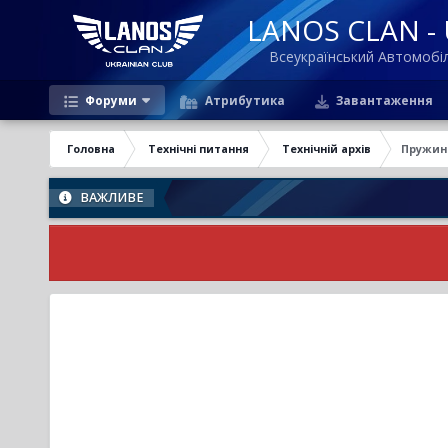
LANOS CLAN - U
Всеукраїнський Автомоб
Форуми
Атрибутика
Завантаження
Головна
Технічні питання
Технічній архів
Пружин
ВАЖЛИВЕ