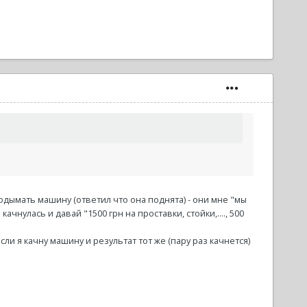
одымать машину (ответил что она поднята) - они мне "мы
чнулась и давай "1500 грн на проставки, стойки,...., 500
сли я качну машину и результат тот же (пару раз качнется)