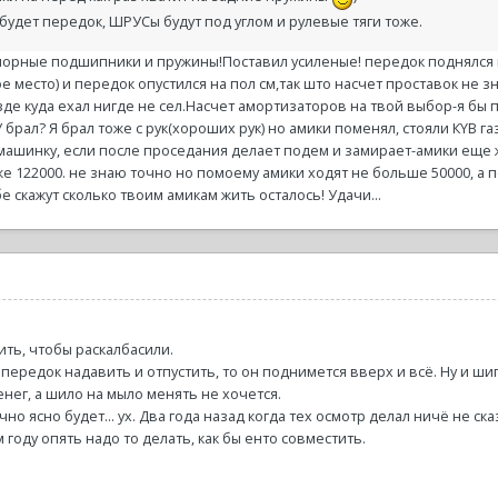
будет передок, ШРУСы будут под углом и рулевые тяги тоже.
рные подшипники и пружины!Поставил усиленые! передок поднялся на 
е место) и передок опустился на пол см,так што насчет проставок не 
де куда ехал нигде не сел.Насчет амортизаторов на твой выбор-я бы
У брал? Я брал тоже с рук(хороших рук) но амики поменял, стояли КYB га
ашинку, если после проседания делает подем и замирает-амики еще ж
же 122000. не знаю точно но помоему амики ходят не больше 50000, а 
бе скажут сколько твоим амикам жить осталось! Удачи...
ить, чтобы раскалбасили.
передок надавить и отпустить, то он поднимется вверх и всё. Ну и ши
нег, а шило на мыло менять не хочется.
чно ясно будет... ух. Два года назад когда тех осмотр делал ничё не с
м году опять надо то делать, как бы енто совместить.