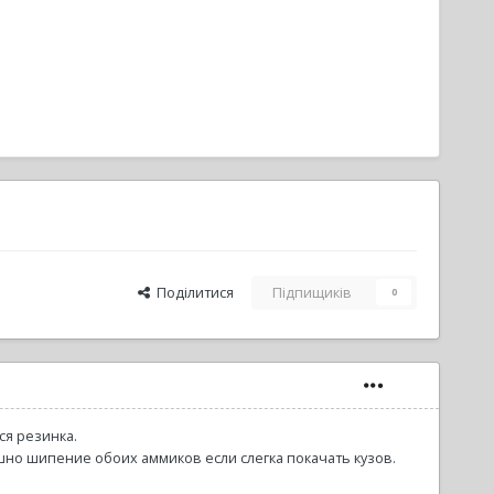
Поділитися
Підпищиків
0
я резинка.
ышно шипение обоих аммиков если слегка покачать кузов.