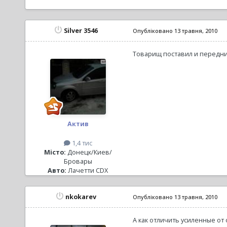
Silver 3546
Опубліковано
13 травня, 2010
Товарищ поставил и передние
Актив
1,4 тис
Місто:
Донецк/Киев/
Бровары
Авто:
Лачетти CDX
nkokarev
Опубліковано
13 травня, 2010
А как отличить усиленные от 