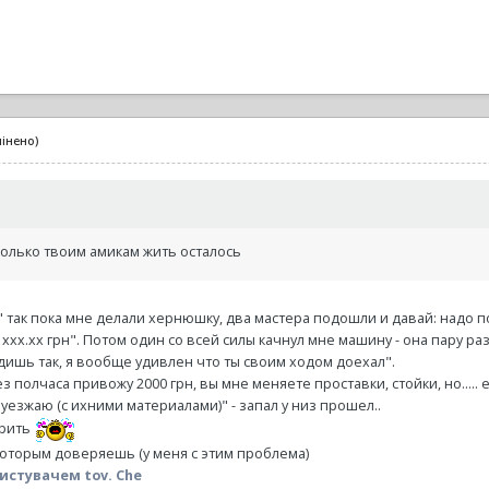
мінено)
сколько твоим амикам жить осталось
" так пока мне делали хернюшку, два мастера подошли и давай: надо п
х.хх грн". Потом один со всей силы качнул мне машину - она пару раз ка
здишь так, я вообще удивлен что ты своим ходом доехал".
 полчаса привожу 2000 грн, вы мне меняете проставки, стойки, но..... е
я уезжаю (с ихними материалами)" - запал у низ прошел..
ерить
оторым доверяешь (у меня с этим проблема)
истувачем tov. Che