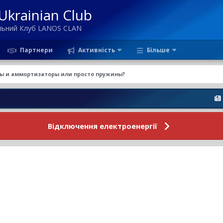
krainian Club
ільний Клуб LANOS CLAN
Партнери
Активність
Більше
ы и аммортизаторы или просто пружины?
Новини Фо
Відключення електроенергії