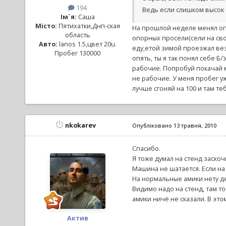
194
Ведь если слишком высок 
Ім`я:
Саша
Місто:
Пятихатки,Днп-ская
На прошлой неделе менял опо
область
опорных просели(сели на сво
Авто:
lanos 1.5,цвет 20u.
еду,етой зимой проезжал вез
Пробег 130000
опять, ты я так понял себе Б/
рабочие. Попробуй покачай м
не рабочие. У меня пробег у
лучше сгоняй на 100 и там те
nkokarev
Опубліковано
13 травня, 2010
Спасибо.
Я тоже думал на стенд заскоч
Машина не шатается. Если на 
На нормальные амики нету де
Видимо надо на стенд, там то
амики ничё не сказали. В это
Актив