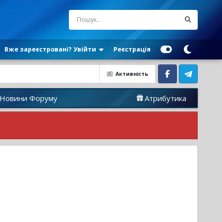
Вже зареєстровані? Увійти
Реєстрація
Активність
Facebook
Telegram
руму
Атрибутика