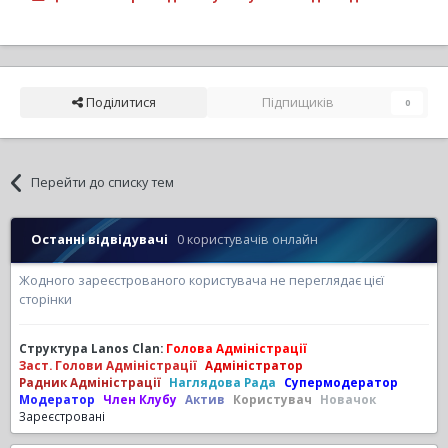
Поділитися
Підпищиків
0
Перейти до списку тем
Останні відвідувачі
0 користувачів онлайн
Жодного зареєстрованого користувача не переглядає цієї
сторінки
Структура Lanos Clan:
Голова Адміністрації
Заст. Голови Адміністрації
Адміністратор
Радник Адміністрації
Наглядова Рада
Супермодератор
Модератор
Член Клубу
Актив
Користувач
Новачок
Зареєстровані