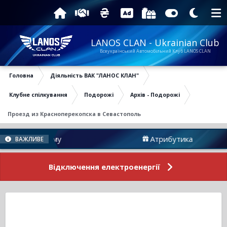
LANOS CLAN - Ukrainian Club
Всеукраїнський Автомобільний Клуб LANOS CLAN
Головна
Діяльність ВАК "ЛАНОС КЛАН"
Клубне спілкування
Подорожі
Архів - Подорожі
Проезд из Красноперекопска в Севастополь
и Форуму
Атрибутика
ВАЖЛИВЕ
Відключення електроенергії