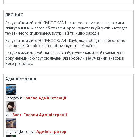
ПРО НАС
Всеукраїнський клуб ЛАНОС КЛАН – створено з метою налагодити
спілкування між автолюбителями, організувати клубну спільноту для
тематичного спілкування, зустрічей та інших заходів.
Всеукраїнський клуб ЛАНОС КЛАН - Клуб, який об'єднав абсолютно
різних людей з абсолютно різних куточків України.
Всеукраїнський клуб ЛАНОС КЛАН був створений 01 березня 2005
року невеликою групою людей, які зробили величезний внесок в
його розвиток.
Адміністрація
SeregaVin
Голова Адміністрації
lafa
Заст. Голови Адміністрації
snigova_koroleva
Адміністратор