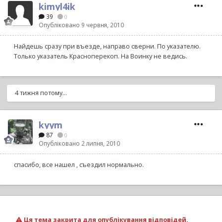
kimyl4ik
39
0
Опубліковано
9 червня, 2010
Найдешь сразу при въезде, направо сверни. По указателю.
Только указатель Красноперекоп. На Воинку не ведись.
4 тижня потому...
kyym
87
0
Опубліковано
2 липня, 2010
спасибо, все нашел , съездил нормально.
Ця тема закрита для опублікування відповідей.