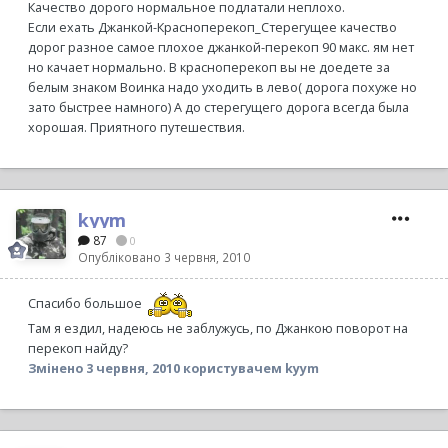
Качество дорого нормальное подлатали неплохо.
Если ехать Джанкой-Красноперекоп_Стерегущее качество
дорог разное самое плохое джанкой-перекоп 90 макс. ям нет
но качает нормально. В красноперекоп вы не доедете за
белым знаком Воинка надо уходить в лево( дорога похуже но
зато быстрее намного) А до стерегущего дорога всегда была
хорошая. Приятного путешествия.
kyym
87
0
Опубліковано
3 червня, 2010
Спасибо большое
Там я ездил, надеюсь не заблужусь, по Джанкою поворот на
перекоп найду?
Змінено
3 червня, 2010
користувачем kyym