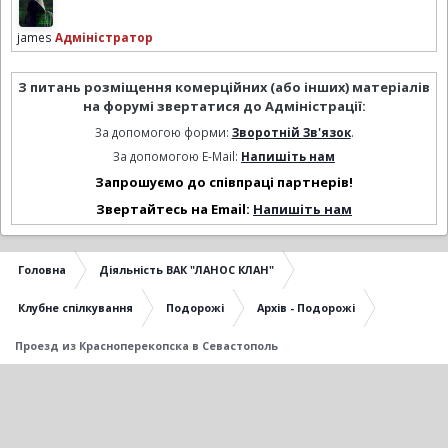
james
Адміністратор
З питань розміщення комерційних (або інших) матеріалів
на форумі звертатися до Адміністрації:
За допомогою форми:
Зворотній Зв'язок
.
За допомогою E-Mail:
Напишіть нам
Запрошуємо до співпраці партнерів!
Звертайтесь на Email:
Напишіть нам
Головна
Діяльність ВАК "ЛАНОС КЛАН"
Клубне спілкування
Подорожі
Архів - Подорожі
Проезд из Красноперекопска в Севастополь