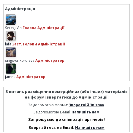
Адміністрація
SeregaVin
Голова Адміністрації
lafa
Заст. Голови Адміністрації
snigova_koroleva
Адміністратор
james
Адміністратор
З питань розміщення комерційних (або інших) матеріалів
на форумі звертатися до Адміністрації:
За допомогою форми:
Зворотній Зв'язок
.
За допомогою E-Mail:
Напишіть нам
Запрошуємо до співпраці партнерів!
Звертайтесь на Email:
Напишіть нам