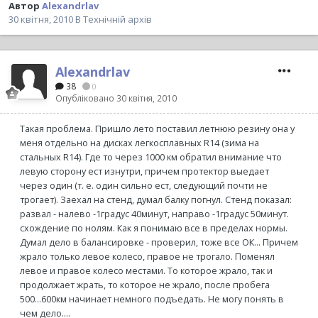
Автор
Alexandrlav
30 квітня, 2010
В
Технічній архів
Alexandrlav
38
0
Опубліковано
30 квітня, 2010
Такая проблема. Пришло лето поставил летнюю резину она у
меня отдельно на дисках легкосплавных R14 (зима на
стальных R14). Где то через 1000 км обратил внимание что
левую сторону ест изнутри, причем протектор выедает
через один (т. е. один сильно ест, следующий почти не
трогает). Заехал на стенд, думал балку погнул. Стенд показал:
развал - налево -1градус 40минут, направо -1градус 50минут.
схождение по нолям. Как я понимаю все в пределах нормы.
Думал дело в балансировке - проверил, тоже все ОК... Причем
жрало только левое колесо, правое не трогало. Поменял
левое и правое колесо местами. То которое жрало, так и
продолжает жрать, то которое не жрало, после пробега
500...600км начинает немного подъедать. Не могу понять в
чем дело....