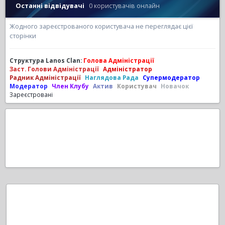
Останні відвідувачі
0 користувачів онлайн
Жодного зареєстрованого користувача не переглядає цієї
сторінки
Структура Lanos Clan:
Голова Адміністрації
Заст. Голови Адміністрації
Адміністратор
Радник Адміністрації
Наглядова Рада
Супермодератор
Модератор
Член Клубу
Актив
Користувач
Новачок
Зареєстровані