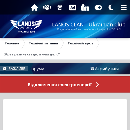
LANOS CLAN - Ukrainian Club
Всеукраїнський Автомобільний Клуб LANOS CLAN
Головна
Технічні питання
Технічній архів
Жрет резину сзади, в чем дело?
овини Форуму
Атрибутика
ВАЖЛИВЕ
Відключення електроенергії