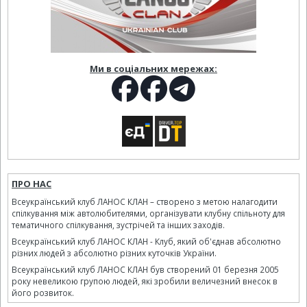
Ми в соціальних мережах:
ПРО НАС
Всеукраїнський клуб ЛАНОС КЛАН – створено з метою налагодити
спілкування між автолюбителями, організувати клубну спільноту для
тематичного спілкування, зустрічей та інших заходів.
Всеукраїнський клуб ЛАНОС КЛАН - Клуб, який об'єднав абсолютно
різних людей з абсолютно різних куточків України.
Всеукраїнський клуб ЛАНОС КЛАН був створений 01 березня 2005
року невеликою групою людей, які зробили величезний внесок в
його розвиток.