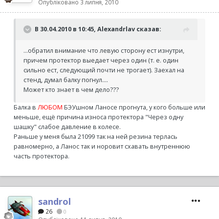
Опубліковано
3 липня, 2010
В 30.04.2010 в 10:45, Alexandrlav сказав:
...обратил внимание что левую сторону ест изнутри,
причем протектор выедает через один (т. е. один
сильно ест, следующий почти не трогает). Заехал на
стенд, думал балку погнул....
Может кто знает в чем дело???
Балка в
ЛЮБОМ
БЭУшном Ланосе прогнута, у кого больше или
меньше, ещё причина износа протектора "Через одну
шашку" слабое давление в колесе.
Раньше у меня была 21099 так на ней резина терлась
равномерно, а Ланос так и норовит схавать внутреннюю
часть протектора.
sandrol
26
0