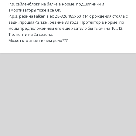
P.s. сайленблоки на балке в норме, подшипники и
амортизаторы тоже все ОК.
P.p.s. резина Falken ziex ZE-326 185x60 R14 с рождения стояла с
зади, прошла 42 т.км, резине 3и года. Протектор в норме, по
моим предположением его еще хватило бы тысяч на 10...12.
Т.е. почти на 2а сезона.
Может кто знает в чем дело???