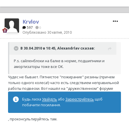
Krylov
597
0
Опубліковано
30 квітня, 2010
В 30.04.2010 в 10:45, Alexandrlav сказав:
P.s. сайленблоки на балке в норме, подшипники и
амортизаторы тоже все ОК.
Чудес не бывает. Пятнистое "пожирание" резины (причем
только одного колеса!) часто есть следствием неправильной
работы подвески. Вот нашёл на "дружественном" форуме
Будь ласка
Увійдіть
або
Зареєструйтесь
щоб
побачити посилання.
, проконсультируйтесь там.