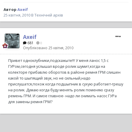
Автор
Axeif
25 квітня, 2010
В
Технічній архів
Axeif
681
0
Опубліковано
25 квітня, 2010
Привет одноклубники,подскажыте!!! У меня ланос 1,5 с
ГУРом,сегодня услышал вроде ролик шумит,когда на
колекторе прибавлю оборотов в районе ремня ГРМ слишен
какой то шыпящий звук, но не сильный,надо
прислушатся,похож когда подшыпник в сухую работает-грешу
на ролик. Думаю когда буду менять ролик поменяю сразу
ремень ГРМ. И самое главное- надо ли снимать насос ГУРа
для замены ремня ГРМ?