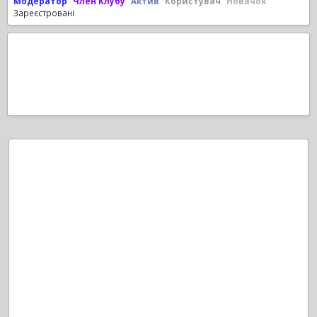
Модератор
Член Клубу
Актив
Користувач
Новачок
Зареєстровані