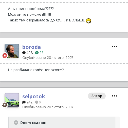
А ты поиск пробовал?????
Мож он те поможет!!!!!!!!!
Таких тем открывалось до ХУ...... и БОЛЬШЕ
boroda
498
23
Опубліковано
20 лютого, 2007
На разбаланс колёс непохоже?
selpotok
Автор
242
0
Опубліковано
20 лютого, 2007
Doom сказав: