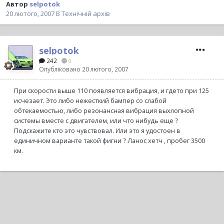
Автор
selpotok
20 лютого, 2007
В
Технічній архів
selpotok
242
0
Опубліковано
20 лютого, 2007
При скорости выше 110 появляется вибрация, и гдето при 125
исчезает. Это либо нежесткий бампер со слабой
обтекаемостью, либо резонансная вибрация выхлопной
системы вместе с двигателем, или что нибудь еще ?
Подскажите кто это чувствовал. Или это я удостоен в
единичном варианте такой фигни ? Ланос хетч , пробег 3500
км.