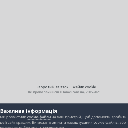
Зворотній зв'язок
Файли cookie
Всі права захищені © lanos.com.ua, 2005-2026
Важлива інформація
Ми розмістили
cookie-файлы
на ваш пристрій, щоб допомогти зробити
цей сайт кращим. Ви можете
змінити налаштування cookie-файлів
, або
продовжити без зміни налаштувань.