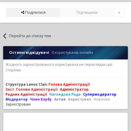
Поділитися
Підпищиків
0
Перейти до списку тем
Останні відвідувачі
0 користувачів онлайн
Жодного зареєстрованого користувача не переглядає цієї
сторінки
Структура Lanos Clan:
Голова Адміністрації
Заст. Голови Адміністрації
Адміністратор
Радник Адміністрації
Наглядова Рада
Супермодератор
Модератор
Член Клубу
Актив
Користувач
Новачок
Зареєстровані