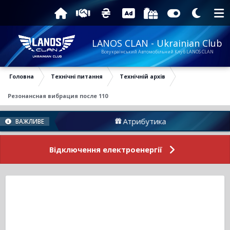
LANOS CLAN - Ukrainian Club
Всеукраїнський Автомобільний Клуб LANOS CLAN
Головна
Технічні питання
Технічній архів
Резонансная вибрация после 110
уму
Атрибутика
ВАЖЛИВЕ
Відключення електроенергії