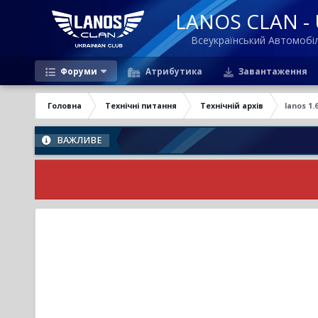
LANOS CLAN - U
Всеукраїнський Автомоб
Форуми
Атрибутика
Завантаження
Головна
Технічні питання
Технічній архів
lanos 1.
ВАЖЛИВЕ