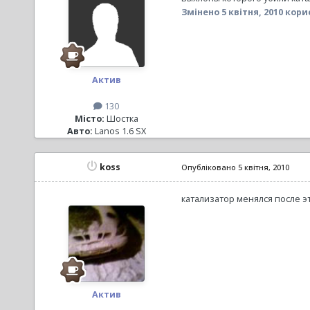
Змінено
5 квітня, 2010
корис
Актив
130
Місто:
Шостка
Авто:
Lanos 1.6 SX
koss
Опубліковано
5 квітня, 2010
катализатор менялся после э
Актив