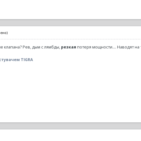
нено)
е клапана? Рев, дым с лямбды,
резкая
потеря мощности.... Наводят на 
стувачем TIGRA