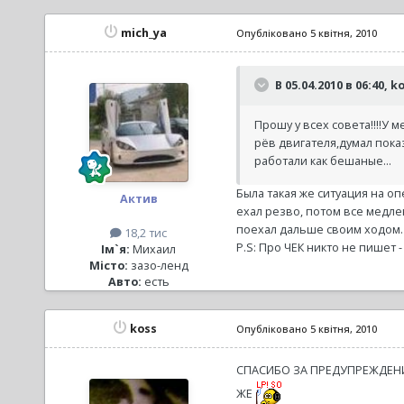
mich_ya
Опубліковано
5 квітня, 2010
В 05.04.2010 в 06:40, 
Прошу у всех совета!!!!У 
рёв двигателя,думал пока
работали как бешаные...
Была такая же ситуация на о
Актив
ехал резво, потом все медле
поехал дальше своим ходом.
18,2 тис
P.S: Про ЧЕК никто не пишет 
Ім`я:
Михаил
Місто:
зазо-ленд
Авто:
есть
koss
Опубліковано
5 квітня, 2010
СПАСИБО ЗА ПРЕДУПРЕЖДЕНИ
ЖЕ