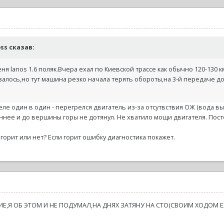
koss сказав:
меня lanos 1.6 поляк.Вчера ехал по Киевской трассе как обычно 120-13
залось,но тут машина резко начала терять обороты,на 3-й передаче д
пеле один в один - перегрелся двигатель из-за отсутвствия ОЖ (вода 
ннее и до вершины горы не дотянул. Не хватило мощи двигателя. Пост
- горит или нет? Если горит ошибку диагностика покажет.
Е,Я ОБ ЭТОМ И НЕ ПОДУМАЛ,НА ДНЯХ ЗАТЯНУ НА СТО(СВОИМ ХОДОМ 