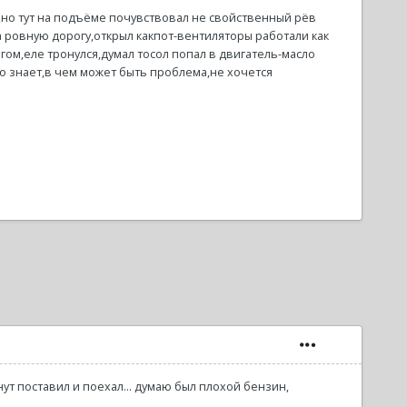
м/ч,но тут на подъёме почувствовал не свойственный рёв
а ровную дорогу,открыл какпот-вентиляторы работали как
гом,еле тронулся,думал тосол попал в двигатель-масло
о знает,в чем может быть проблема,не хочется
нут поставил и поехал... думаю был плохой бензин,