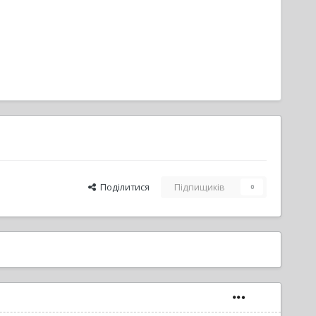
Поділитися
Підпищиків
0