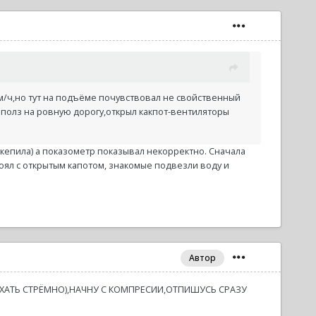
0 км/ч,но тут на подъёме почувствовал не свойственный
ополз на ровную дорогу,открыл какпот-вентиляторы
выкепила) а показометр показывал некорректно. Сначала
оял с открытым капотом, знакомые подвезли воду и
Автор
ЕХАТЬ СТРЁМНО),НАЧНУ С КОМПРЕСИИ,ОТПИШУСЬ СРАЗУ