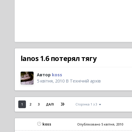
lanos 1.6 потерял тягу
Автор
koss
5 квітня, 2010
В
Технічній архів
1
2
3
ДАЛІ
Сторінка 1 з 3
koss
Опубліковано
5 квітня, 2010