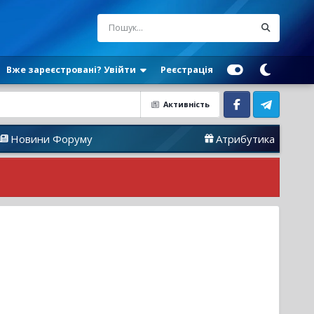
Вже зареєстровані? Увійти
Реєстрація
Активність
Facebook
Telegram
руму
Атрибутика