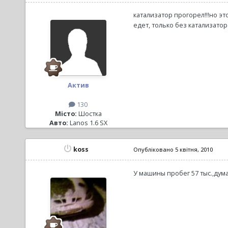
катализатор прогорел!!!но это
едет, только без катализатора
Актив
130
Місто:
Шостка
Авто:
Lanos 1.6 SX
koss
Опубліковано
5 квітня, 2010
У машины пробег 57 тыс.,дум