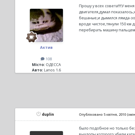
Прошу у всех совета!!!!У мен
двигателя,думал показалось,
бешаные,и дымился лямда-зон
вроде чистое,тянули 150 км 
перебирать машину пальцем в
Актив
108
Місто:
ОДЕССА
Авто:
Lanos 1.6
duplin
Опубліковано
5 квітня, 2010
(змі
было подобное но только без 
выхлопы которого убили катал