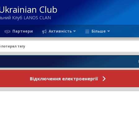
krainian Club
ільний Клуб LANOS CLAN
Партнери
Активність
Більше
6 потерял тягу
Новини Фо
Відключення електроенергії