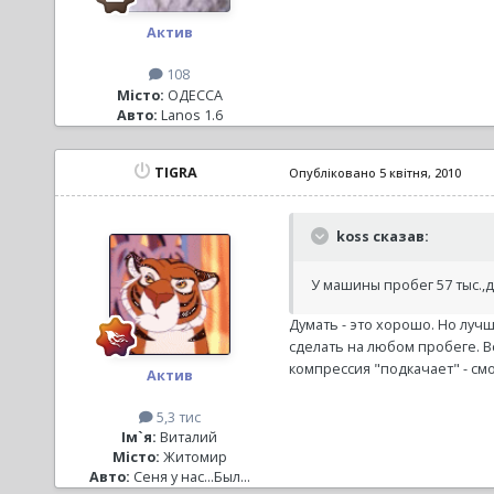
Актив
108
Місто:
ОДЕССА
Авто:
Lanos 1.6
TIGRA
Опубліковано
5 квітня, 2010
koss сказав:
У машины пробег 57 тыс.,
Думать - это хорошо. Но луч
сделать на любом пробеге. В
компрессия "подкачает" - см
Актив
5,3 тис
Ім`я:
Виталий
Місто:
Житомир
Авто:
Сеня у нас...Был...