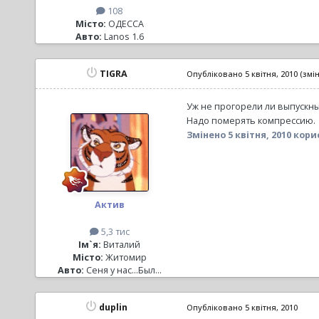
108
Місто:
ОДЕССА
Авто:
Lanos 1.6
TIGRA
Опубліковано
5 квітня, 2010
(змі
Уж не прогорели ли выпускны
Надо померять компрессию.
Змінено
5 квітня, 2010
кори
Актив
5,3 тис
Ім`я:
Виталий
Місто:
Житомир
Авто:
Сеня у нас...Был...
duplin
Опубліковано
5 квітня, 2010