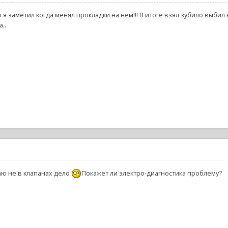
 я заметил когда менял прокладки на нем!!! В итоге взял зубило выбил в
..
аю не в клапанах дело
Покажет ли электро-диагностика проблему?