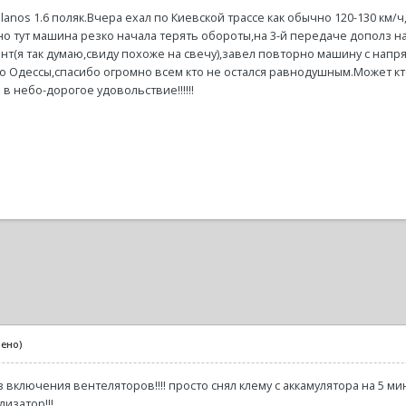
я lanos 1.6 поляк.Вчера ехал по Киевской трассе как обычно 120-130 к
но тут машина резко начала терять обороты,на 3-й передаче дополз н
т(я так думаю,свиду похоже на свечу),завел повторно машину с напря
до Одессы,спасибо огромно всем кто не остался равнодушным.Может кт
 небо-дорогое удовольствие!!!!!!
нено)
включения вентеляторов!!!! просто снял клему с аккамулятора на 5 ми
изатор!!!