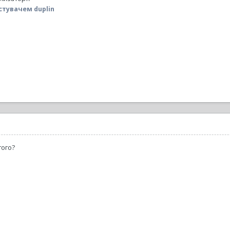
тувачем duplin
того?