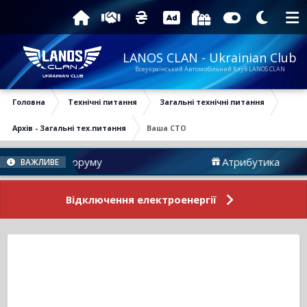
LANOS CLAN - Ukrainian Club
Всеукраїнський Автомобільний Клуб LANOS CLAN
Головна
Технічні питання
Загальні технічні питання
Архів - Загальні тех.питання
Ваша СТО
Новини Форуму
Атрибутика
ВАЖЛИВЕ
Відключення електроенергії