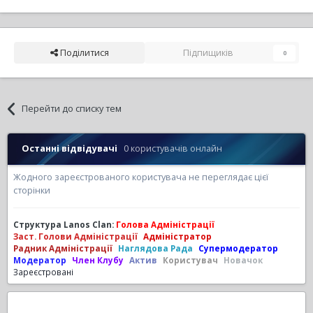
Поділитися
Підпищиків
0
Перейти до списку тем
Останні відвідувачі
0 користувачів онлайн
Жодного зареєстрованого користувача не переглядає цієї
сторінки
Структура Lanos Clan:
Голова Адміністрації
Заст. Голови Адміністрації
Адміністратор
Радник Адміністрації
Наглядова Рада
Супермодератор
Модератор
Член Клубу
Актив
Користувач
Новачок
Зареєстровані