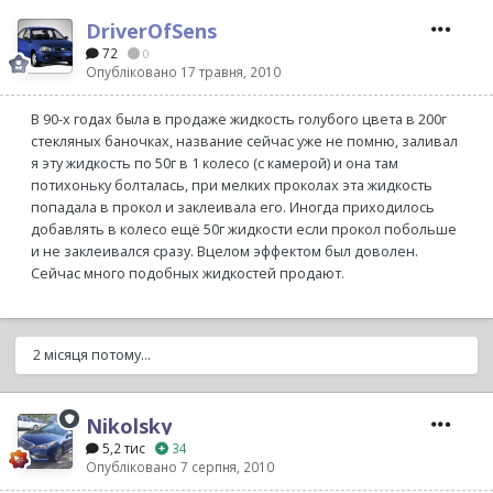
DriverOfSens
72
0
Опубліковано
17 травня, 2010
В 90-х годах была в продаже жидкость голубого цвета в 200г
стекляных баночках, название сейчас уже не помню, заливал
я эту жидкость по 50г в 1 колесо (с камерой) и она там
потихоньку болталась, при мелких проколах эта жидкость
попадала в прокол и заклеивала его. Иногда приходилось
добавлять в колесо ещё 50г жидкости если прокол побольше
и не заклеивался сразу. Вцелом эффектом был доволен.
Сейчас много подобных жидкостей продают.
2 місяця потому...
Nikolsky
5,2 тис
34
Опубліковано
7 серпня, 2010