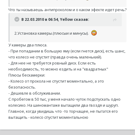
Что ты называешь антипроколом и о каком эфекте идет речь?
В 22.03.2010 в 06:54, Yellow сказав:
2.Установка камеры.(плюсыи и минусы).
У камеры два плюса.
- При попадании в большую яму (если гнется диск), есть шанс,
что колесо не спустит (правда очень маленький).
- Для нее не требуется ровный диск. Если есть
необходимость, то можно ездить и на "квадратных"
Плюсы бескамерки:
- Колесо от прокола не спустит моментально, а это
безопасность.
- Дешевле в обслуживании.
С пробегом в 50 тыс, у меня начало чуток подспускать одно
колесико. На шиномантаже вытащили два гвоздя и шуруп.
Главное, когда увидишь что -то торчащее, не пытатся его
вытащить - колесо спустит моментальною