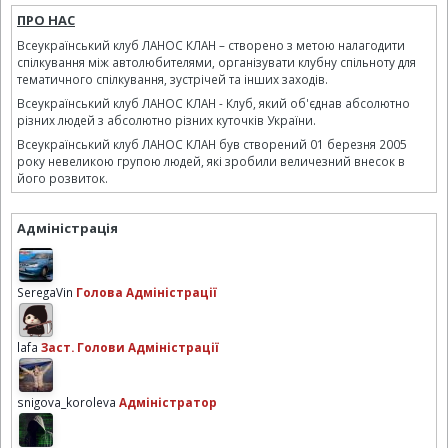
ПРО НАС
Всеукраїнський клуб ЛАНОС КЛАН – створено з метою налагодити
спілкування між автолюбителями, організувати клубну спільноту для
тематичного спілкування, зустрічей та інших заходів.
Всеукраїнський клуб ЛАНОС КЛАН - Клуб, який об'єднав абсолютно
різних людей з абсолютно різних куточків України.
Всеукраїнський клуб ЛАНОС КЛАН був створений 01 березня 2005
року невеликою групою людей, які зробили величезний внесок в
його розвиток.
Адміністрація
SeregaVin
Голова Адміністрації
lafa
Заст. Голови Адміністрації
snigova_koroleva
Адміністратор