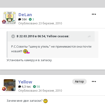
DeLan
584
3
Опубліковано
23 березня, 2010
В 22.03.2010 в 06:54, Yellow сказав:
Р.С.Советы-"шину в утиль" не принимаются она почти
новая!!!
Установить камеру и в запаску.
Yellow
Автор
4,3 тис
58
Опубліковано
24 березня, 2010
Зачем мне две запаски?