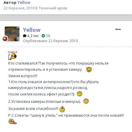
Автор
Yellow
22 березня, 2010
В
Технічній архів
Yellow
4,3 тис
58
Опубліковано
22 березня, 2010
Кто сталкивался?Так получилось что покрышку нельзя
отремонтировать и я установил камеру.
Уменя вопрос!!!
1.Кто пользовался антипроколом?(что-бы убрать
камеру(недостатки,плюсы,надолго,розвод,
после снятия колеса эфект уходит?))
2.Установка камеры.(плюсыи и минусы).
За рание всем спасибооо!!!
Р.С.Советы-"шину в утиль" не принимаются она почти новая!!!