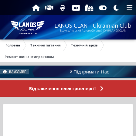
LANOS CLAN - Ukrainian Club
Всеукраїнський Автомобільний Клуб LANOS CLAN
Головна
Технічні питання
Технічній архів
Ремонт шин антипроколом
а
Підтримати Нас
ВАЖЛИВЕ
Відключення електроенергії