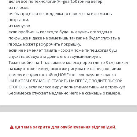
делал всё по технологии(Hi-gear).50 грн на ветер.
из плюсов -
оч быстро,если не подделка то надолго,на всю жизнь
покрышки.
из минусов-
если пробъешь колесо,то будешь ездить с гвоздем в
покрышке и даже не заметишь,так как не будет спускать а
гвоздь может раскурочить покрышку,
если не изменяет память - соскам тоже пипец,когда буш
спускать воздух эта дрянь его завулканизирует.
Тоже пробил на 1 тыс зимнее колесо,порез где-то 3 см,наехал
на какуюто железяку,такого же рисунка не нашел,поставил
камеру и ездил спокойно,НО!!!Енто злополучное колесо
НИ В КОЕМ СЛУЧАЕ НЕ СТАВИТЬ НА ПЕРЁД С ВОДИТЕЛЬСКОЙ
СТОРОНЫ,если колесо вдруг лопнет-вылетишь на встречку!!!
Бескамерка спускает медленно,чего не скажешь о камере.
Ця тема закрита для опублікування відповідей.