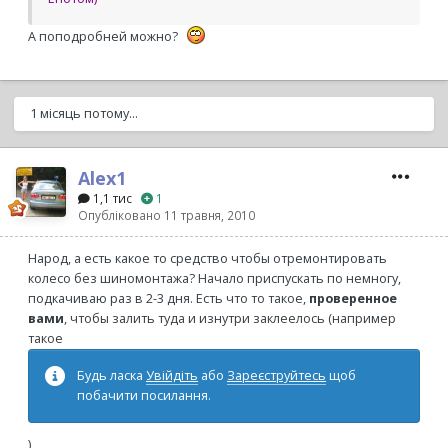
А поподробней можно?
1 місяць потому...
Alex1
1,1 тис
1
Опубліковано
11 травня, 2010
Народ, а есть какое то средство чтобы отремонтировать
колесо без шиномонтажа? Начало приспускать по немногу,
подкачиваю раз в 2-3 дня. Есть что то такое,
проверенное
вами
, чтобы залить туда и изнутри заклеелось (например
такое
Будь ласка
Увійдіть
або
Зареєструйтесь
щоб
побачити посилання.
)