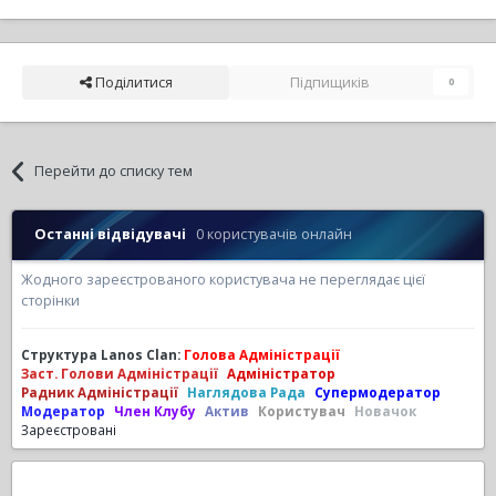
Поділитися
Підпищиків
0
Перейти до списку тем
Останні відвідувачі
0 користувачів онлайн
Жодного зареєстрованого користувача не переглядає цієї
сторінки
Структура Lanos Clan:
Голова Адміністрації
Заст. Голови Адміністрації
Адміністратор
Радник Адміністрації
Наглядова Рада
Супермодератор
Модератор
Член Клубу
Актив
Користувач
Новачок
Зареєстровані