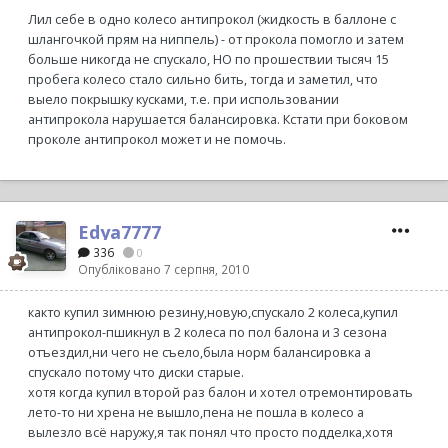
Лил себе в одно колесо антипрокол (жидкость в баллоне с
шлангочкой прям на ниппель) - от прокола помогло и затем
больше никогда не спускало, НО по прошествии тысяч 15
пробега колесо стало сильно бить, тогда и заметил, что
выело покрышку кусками, т.е. при использовании
антипрокола нарушается балансировка. Кстати при боковом
проколе антипрокол может и не помочь.
Edya7777
336
0
Опубліковано
7 серпня, 2010
както купил зимнюю резину,новую,спускало 2 колеса,купил
антипрокол-пшикнул в 2 колеса по пол балона и 3 сезона
отъездил,ни чего не съело,была норм балансировка а
спускало потому что диски старые.
хотя когда купил второй раз балон и хотел отремонтировать
лето-то ни хрена не вышло,пена не пошла в колесо а
вылезло всё наружу,я так понял что просто подделка,хотя