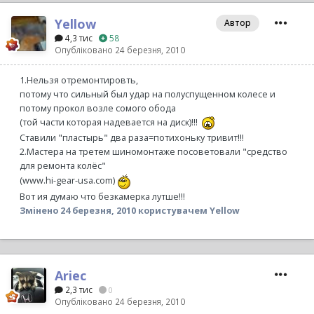
Yellow
Автор
4,3 тис
58
Опубліковано
24 березня, 2010
1.Нельзя отремонтировть,
потому что сильный был удар на полуспущенном колесе и
потому прокол возле сомого обода
(той части которая надевается на диск)!!!
Ставили "пластырь" два раза=потихоньку тривит!!!
2.Мастера на третем шиномонтаже посоветовали "средство
для ремонта колёс"
(www.hi-gear-usa.com)
Вот ия думаю что безкамерка лутше!!!
Змінено
24 березня, 2010
користувачем Yellow
Ariec_
2,3 тис
0
Опубліковано
24 березня, 2010