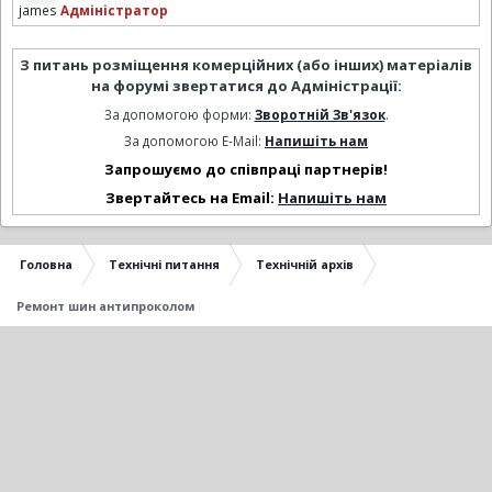
james
Адміністратор
З питань розміщення комерційних (або інших) матеріалів
на форумі звертатися до Адміністрації:
За допомогою форми:
Зворотній Зв'язок
.
За допомогою E-Mail:
Напишіть нам
Запрошуємо до співпраці партнерів!
Звертайтесь на Email:
Напишіть нам
Головна
Технічні питання
Технічній архів
Ремонт шин антипроколом