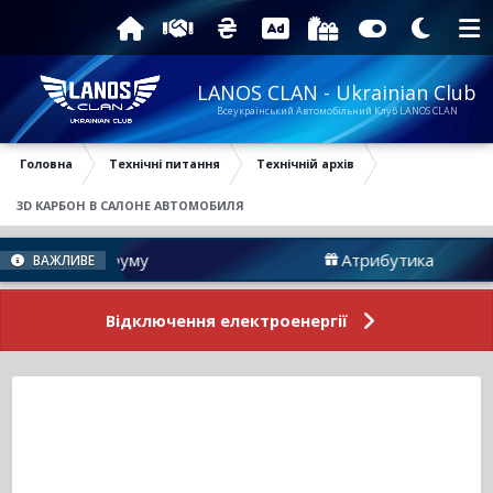
LANOS CLAN - Ukrainian Club
Всеукраїнський Автомобільний Клуб LANOS CLAN
Головна
Технічні питання
Технічній архів
3D КАРБОН В САЛОНЕ АВТОМОБИЛЯ
овини Форуму
Атрибутика
ВАЖЛИВЕ
Відключення електроенергії