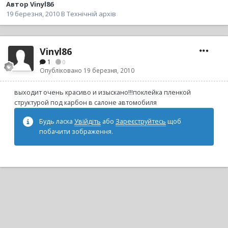
Автор Vinyl86
19 березня, 2010
В
Технічній архів
Vinyl86
1
0
Опубліковано
19 березня, 2010
выходит очень красиво и изыскано!!!поклейка пленкой
структурой под карбон в салоне автомобиля
Будь ласка
Увійдіть
або
Зареєструйтесь
щоб
побачити зображення.