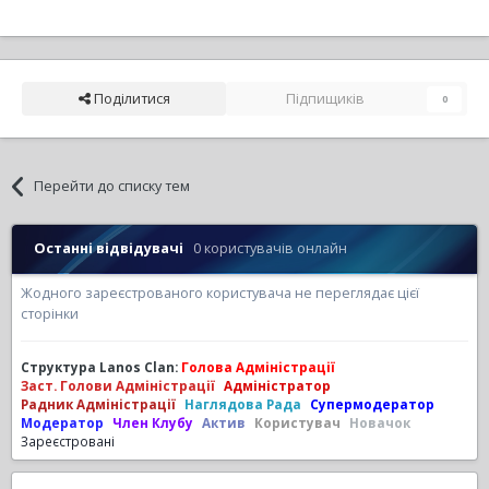
Поділитися
Підпищиків
0
Перейти до списку тем
Останні відвідувачі
0 користувачів онлайн
Жодного зареєстрованого користувача не переглядає цієї
сторінки
Структура Lanos Clan:
Голова Адміністрації
Заст. Голови Адміністрації
Адміністратор
Радник Адміністрації
Наглядова Рада
Супермодератор
Модератор
Член Клубу
Актив
Користувач
Новачок
Зареєстровані