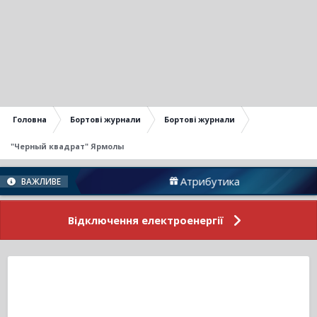
Головна
Бортові журнали
Бортові журнали
"Черный квадрат" Ярмолы
у
Атрибутика
П
ВАЖЛИВЕ
Відключення електроенергії