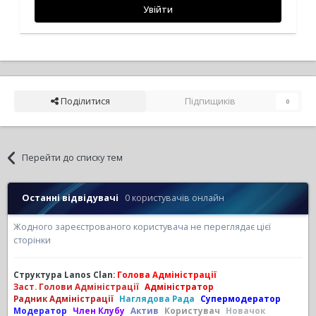
Увійти
Поділитися
Підпищиків
0
Перейти до списку тем
Останні відвідувачі
0 користувачів онлайн
Жодного зареєстрованого користувача не переглядає цієї
сторінки
Структура Lanos Clan:
Голова Адміністрації
Заст. Голови Адміністрації
Адміністратор
Радник Адміністрації
Наглядова Рада
Супермодератор
Модератор
Член Клубу
Актив
Користувач
Новачок