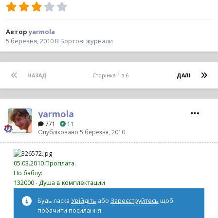
Автор
yarmola
5 березня, 2010
В
Бортові журнали
НАЗАД
Сторінка 1 з 6
ДАЛІ
yarmola
771
11
Опубліковано
5 березня, 2010
05.03.2010 Проплата.
По баблу:
132000 - Душа в комплектации
Будь ласка
Увійдіть
або
Зареєструйтесь
щоб
побачити посилання.