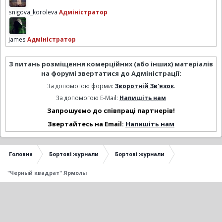
snigova_koroleva
Адміністратор
james
Адміністратор
З питань розміщення комерційних (або інших) матеріалів
на форумі звертатися до Адміністрації:
За допомогою форми:
Зворотній Зв'язок
.
За допомогою E-Mail:
Напишіть нам
Запрошуємо до співпраці партнерів!
Звертайтесь на Email:
Напишіть нам
Головна
Бортові журнали
Бортові журнали
"Черный квадрат" Ярмолы