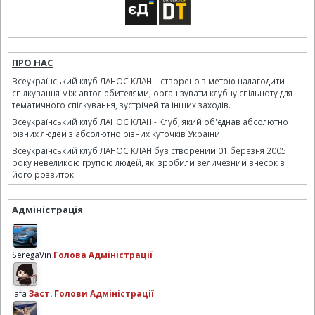
ПРО НАС
Всеукраїнський клуб ЛАНОС КЛАН – створено з метою налагодити
спілкування між автолюбителями, організувати клубну спільноту для
тематичного спілкування, зустрічей та інших заходів.
Всеукраїнський клуб ЛАНОС КЛАН - Клуб, який об'єднав абсолютно
різних людей з абсолютно різних куточків України.
Всеукраїнський клуб ЛАНОС КЛАН був створений 01 березня 2005
року невеликою групою людей, які зробили величезний внесок в
його розвиток.
Адміністрація
SeregaVin
Голова Адміністрації
lafa
Заст. Голови Адміністрації