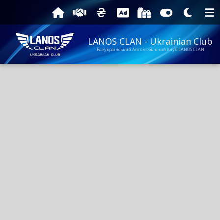
LANOS CLAN - Ukrainian Club
Всеукраїнський Автомобільний Клуб LANOS CLAN