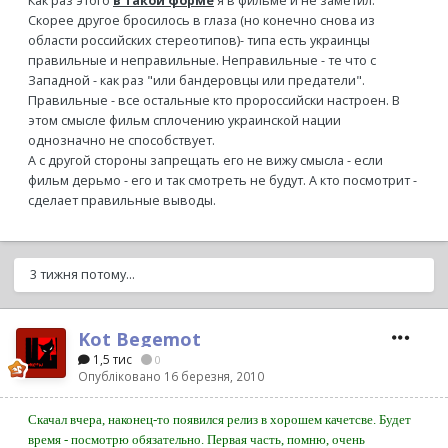
Как раз этого
в такой форме
я в фильме и не заметил.
Скорее другое бросилось в глаза (но конечно снова из
области российских стереотипов)- типа есть украинцы
правильные и неправильные. Неправильные - те что с
Западной - как раз "или бандеровцы или предатели".
Правильные - все остальные кто пророссийски настроен. В
этом смысле фильм сплочению украинской нации
однозначно не способствует.
А с другой стороны запрещать его не вижу смысла - если
фильм дерьмо - его и так смотреть не будут. А кто посмотрит -
сделает правильные выводы.
3 тижня потому...
Kot Begemot
1,5 тис
0
Опубліковано
16 березня, 2010
Скачал вчера, наконец-то появился релиз в хорошем качетсве. Будет
время - посмотрю обязательно. Первая часть, помню, очень