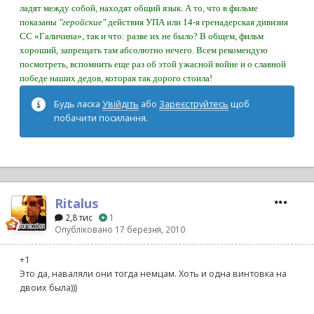
ладят между собой, находят общий язык. А то, что в фильме
показаны
"геройские"
действия УПА или 14-я гренадерская дивизия
СС «Галичина», так и что: разве их не было? В общем, фильм
хороший, запрещать там абсолютно нечего. Всем рекомендую
посмотреть, вспомнить еще раз об этой ужасной войне и о славной
победе наших дедов, которая так дорого стоила!
Будь ласка
Увійдіть
або
Зареєструйтесь
щоб
побачити посилання.
Ritalus
2,8 тис
1
Опубліковано
17 березня, 2010
+1
Это да, наваляли они тогда немцам. Хоть и одна винтовка на
двоих была)))