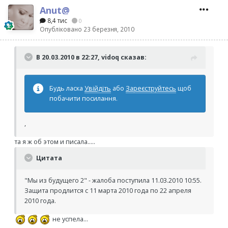
Anut@
8,4 тис
0
Опубліковано
23 березня, 2010
В 20.03.2010 в 22:27, vidoq сказав:
Будь ласка
Увійдіть
або
Зареєструйтесь
щоб
побачити посилання.
,
та я ж об этом и писала.....
Цитата
"Мы из будущего 2" - жалоба поступила 11.03.2010 10:55.
Защита продлится с 11 марта 2010 года по 22 апреля
2010 года.
не успела...