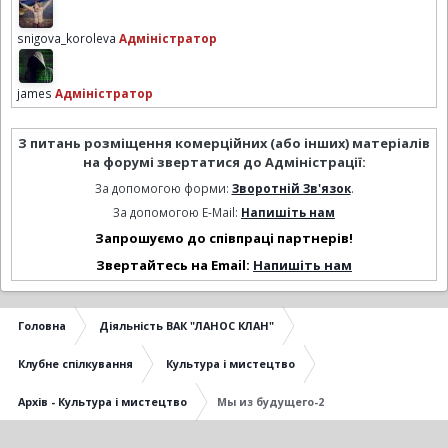
snigova_koroleva
Адміністратор
james
Адміністратор
З питань розміщення комерційних (або інших) матеріалів
на форумі звертатися до Адміністрації:
За допомогою форми:
Зворотній Зв'язок
.
За допомогою E-Mail:
Напишіть нам
Запрошуємо до співпраці партнерів!
Звертайтесь на Email:
Напишіть нам
Головна
Діяльність ВАК "ЛАНОС КЛАН"
Клубне спілкування
Культура і мистецтво
Архів - Культура і мистецтво
Мы из будущего-2