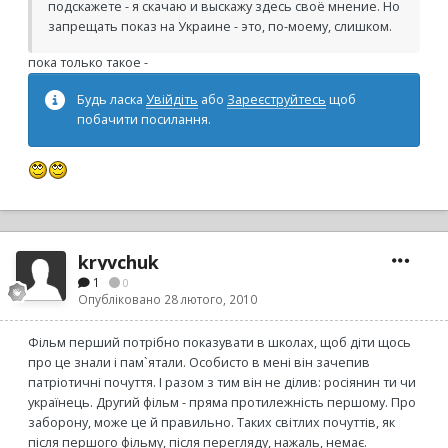
подскажете - я скачаю и выскажу здесь своё мнение. Но
запрещать показ на Украине - это, по-моему, слишком.
пока только такое -
Будь ласка
Увійдіть
або
Зареєструйтесь
щоб
побачити посилання.
kryvchuk
1
0
Опубліковано
28 лютого, 2010
Фільм перший потрібно показувати в школах, щоб діти щось
про це знали і пам`ятали. Особисто в мені він зачепив
патріотичні почуття. І разом з тим він не ділив: росіянин ти чи
українець. Другий фільм - пряма протилежність першому. Про
заборону, може це й правильно. Таких світлих почуттів, як
після першого фільму, після перегляду, нажаль, немає.