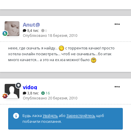
Anut@
8,4 тис
0
Опубліковано
18 березня, 2010
неее, где скачать я найду...
с торрентов качаю! просто
хотела онлайн посмотреть... чтоб не скачивать...бо итак
много качается... а это на ех.юа можно! было
vidoq
3,8 тис
16
Опубліковано
20 березня, 2010
Будь ласка
Увійдіть
або
Зареєструйтесь
щоб
побачити посилання.