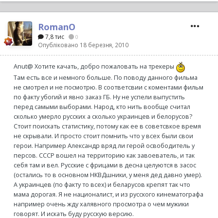
RomanO
7,8 тис
0
Опубліковано
18 березня, 2010
Anut@ Хотите качать, добро пожаловать на трекеры
Там есть все и немного больше. По поводу данного фильма
не смотрел и не посмотрю. В соответсвии с коментами фильм
по факту убогий и явно заказ ГБ. Ну не успели выпустить
перед самыми выборами. Народ, кто нить вообще считал
сколько умерло русских а сколько украинцев и белорусов?
Стоит поискать статистику, потому как ее в советсвкое время
не скрывали. И просто стоит помнить что у всех были свои
герои. Например Александр вряд ли герой освободитель у
персов. СССР вошел на территорию как завоеватель, и так
себя там и вел. Русские с фрицами в десна целуются в засос
(остались то в основном НКВДшники, у меня дед давно умер).
А украинцев (по факту то всех) и беларусов крепят так что
мама дорогая. Я не националист, и из русского кинематографа
например очень жду халявного просмотра о чем мужики
говорят. И искать буду русскую версию.