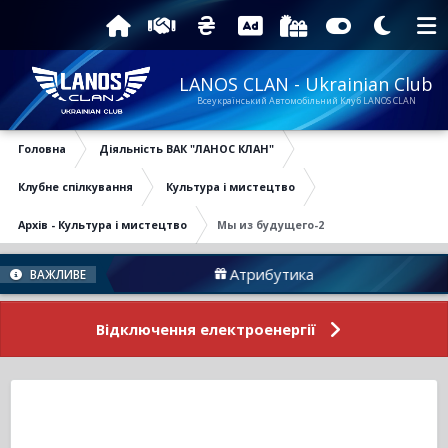
LANOS CLAN - Ukrainian Club
Всеукраїнський Автомобільний Клуб LANOS CLAN
Головна
Діяльність ВАК "ЛАНОС КЛАН"
Клубне спілкування
Культура і мистецтво
Архів - Культура і мистецтво
Мы из будущего-2
Атрибутика
Підтр
ВАЖЛИВЕ
Відключення електроенергії