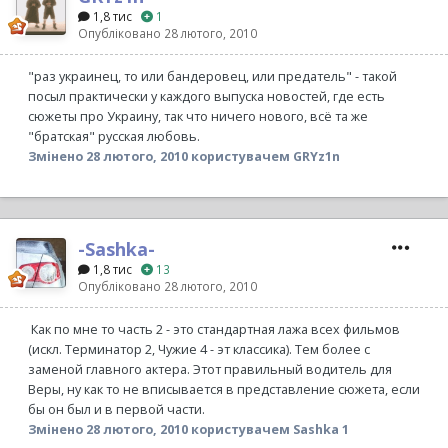
1,8 тис
1
Опубліковано
28 лютого, 2010
"раз украинец, то или бандеровец, или предатель" - такой
посыл практически у каждого выпуска новостей, где есть
сюжеты про Украину, так что ничего нового, всё та же
"братская" русская любовь.
Змінено
28 лютого, 2010
користувачем GRYz1n
-Sashka-
1,8 тис
13
Опубліковано
28 лютого, 2010
Как по мне то часть 2 - это стандартная лажа всех фильмов
(искл. Терминатор 2, Чужие 4 - эт классика). Тем более с
заменой главного актера. Этот правильный водитель для
Веры, ну как то не вписывается в представление сюжета, если
бы он был и в первой части.
Змінено
28 лютого, 2010
користувачем Sashka 1