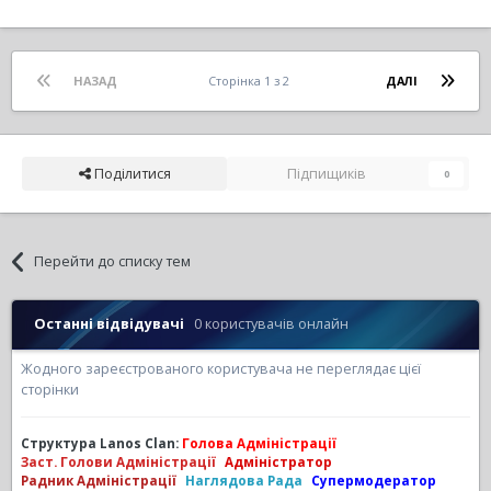
НАЗАД
Сторінка 1 з 2
ДАЛІ
Поділитися
Підпищиків
0
Перейти до списку тем
Останні відвідувачі
0 користувачів онлайн
Жодного зареєстрованого користувача не переглядає цієї
сторінки
Структура Lanos Clan:
Голова Адміністрації
Заст. Голови Адміністрації
Адміністратор
Радник Адміністрації
Наглядова Рада
Супермодератор