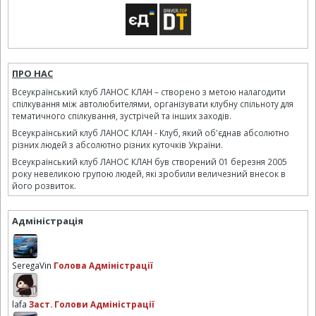
ПРО НАС
Всеукраїнський клуб ЛАНОС КЛАН – створено з метою налагодити
спілкування між автолюбителями, організувати клубну спільноту для
тематичного спілкування, зустрічей та інших заходів.
Всеукраїнський клуб ЛАНОС КЛАН - Клуб, який об'єднав абсолютно
різних людей з абсолютно різних куточків України.
Всеукраїнський клуб ЛАНОС КЛАН був створений 01 березня 2005
року невеликою групою людей, які зробили величезний внесок в
його розвиток.
Адміністрація
SeregaVin
Голова Адміністрації
lafa
Заст. Голови Адміністрації