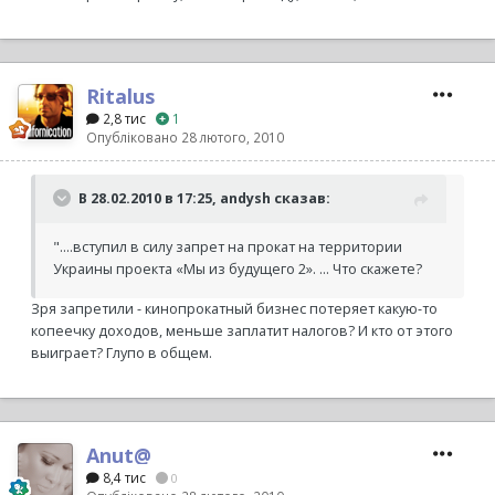
Ritalus
2,8 тис
1
Опубліковано
28 лютого, 2010
В 28.02.2010 в 17:25, andysh сказав:
"....вступил в силу запрет на прокат на территории
Украины проекта «Мы из будущего 2». ... Что скажете?
Зря запретили - кинопрокатный бизнес потеряет какую-то
копеечку доходов, меньше заплатит налогов? И кто от этого
выиграет? Глупо в общем.
Anut@
8,4 тис
0