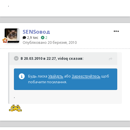
,
SENSовод
2,9 тис
2
Опубліковано
20 березня, 2010
В 20.03.2010 в 22:27, vidoq сказав:
Будь ласка
Увійдіть
або
Зареєструйтесь
щоб
побачити посилання.
,