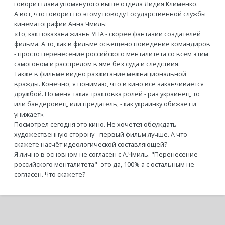
говорит глава упомянутого выше отдела Лидия Клименко.
А вот, что говорит по этому поводу Государственной службы
кинематографии Анна Чмиль:
«То, как показана жизнь УПА - скорее фантазии создателей
фильма. А то, как в фильме освещено поведение командиров
- просто перенесение российского менталитета со всем этим
самогоном и расстрелом в яме без суда и следствия.
Также в фильме видно разжигание межнациональной
вражды. Конечно, я понимаю, что в кино все заканчивается
дружбой. Но меня такая трактовка ролей - раз украинец, то
или бандеровец, или предатель, - как украинку обижает и
унижает».
Посмотрел сегодня это кино. Не хочется обсуждать
художественную сторону - первый фильм лучше. А что
скажете насчёт идеологической составляющей?
Я лично в основном не согласен с А.Чмиль. "Перенесение
российского менталитета"- это да, 100% а с остальным не
согласен. Что скажете?