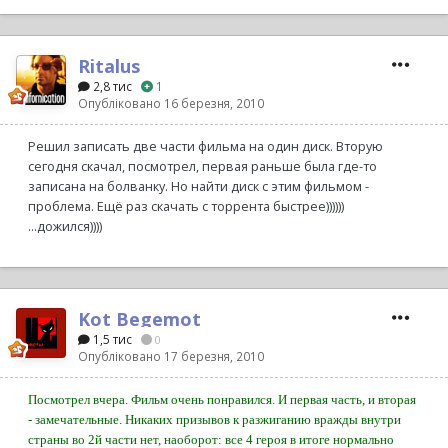
Ritalus
2,8 тис
1
Опубліковано
16 березня, 2010
Решил записать две части фильма на один диск. Вторую
сегодня скачал, посмотрел, первая раньше была где-то
записана на болванку. Но найти диск с этим фильмом -
проблема. Ещё раз скачать с торрента быстрее))))))
...дожился))))
Kot Begemot
1,5 тис
0
Опубліковано
17 березня, 2010
Посмотрел вчера. Фильм очень понравился. И первая часть, и вторая
- замечательные. Никаких призывов к разжиганию вражды внутри
страны во 2й части нет, наоборот: все 4 героя в итоге нормально