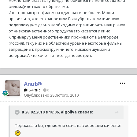
можно таки сказать тупой(да не обидятся на меня создатели
фильма)идет как то обрывками.
Итог просмотра - фильм на один раз и не более. Мож и
правильно, что его запретили.Если убрать политическую
подоплеку уже давно необходимо ограничивать наш рынок
от низкокачественного продукта(это касается и кино)
К примеру у меня родственники проживают в Белгороде
(Россия), так у них на областном уровне некоторые фильмы
запрещены к просмотру и ничего, никакой шумихи и
истерики.А кто хочет тот всегда посмотрит.
Anut@
8,4 тис
0
Опубліковано
28 лютого, 2010
В 28.02.2010 в 18:06, algoliya сказав:
Подсказали бы, где можно скачать в хорошем качестве