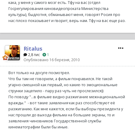
кака, у меня у самого мозг есть. Тфу на вас (отдел
Госрегулирования киновидеопроката Министерства
культуры), быдлотня, обманывают меня, говорят Росия про
нас плохо показывает и гворит, верь нам. Тфу на вас еще раз.
Ritalus
2,8 тис
1
Опубліковано
16 березня, 2010
Вот только на досуге посмотрел.
Что бы там не говорили, а фильм понравился. Не такой
угарно-смешной как первый, но какие-то эмоциональные
струнки зацепило - пару раз чуть не прослезился))
По поводу "...в фильме видно разжигание межнациональной
вражды." - вот такие
заявления
как раз способствуют её
разжиганию. Как мне кажется, если бы выборы президента у
нас прошли до выхода фильма на большие экраны, то и
заявления чиновников Государственной службы
кинематографии были бы иные.