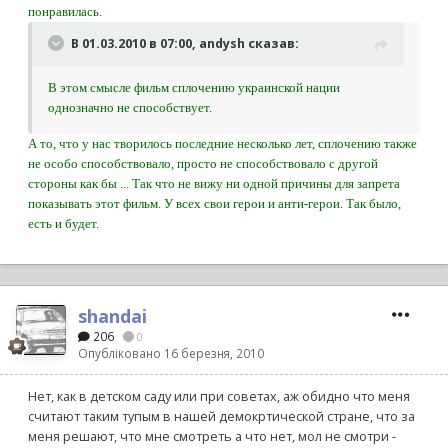
понравилась.
В 01.03.2010 в 07:00, andysh сказав:
В этом смысле фильм сплочению украинской нации
однозначно не способствует.
А то, что у нас творилось последние несколько лет, сплочению также
не особо способствовало, просто не способствовало с другой
стороны как бы ... Так что не вижу ни одной причины для запрета
показывать этот фильм. У всех свои герои и анти-герои. Так было,
есть и будет.
shandai
206
0
Опубліковано
16 березня, 2010
Нет, как в детском саду или при советах, аж обидно что меня
считают таким тупым в нашей демокртической стране, что за
меня решают, что мне смотреть а что нет, мол не смотри -