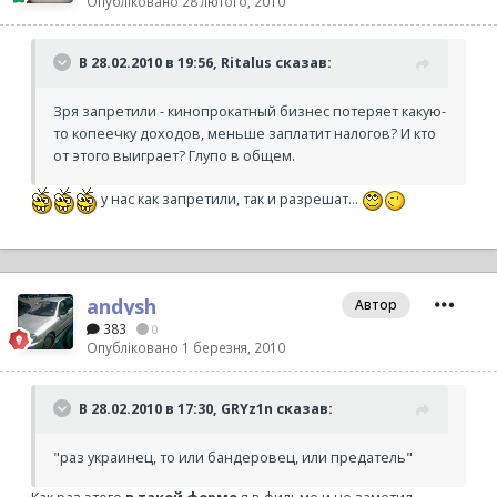
Опубліковано
28 лютого, 2010
В 28.02.2010 в 19:56, Ritalus сказав:
Зря запретили - кинопрокатный бизнес потеряет какую-
то копеечку доходов, меньше заплатит налогов? И кто
от этого выиграет? Глупо в общем.
у нас как запретили, так и разрешат...
andysh
Автор
383
0
Опубліковано
1 березня, 2010
В 28.02.2010 в 17:30, GRYz1n сказав:
"раз украинец, то или бандеровец, или предатель"