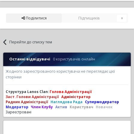
Поділитися
Підпищиків
0
Перейти до списку тем
Останні відвідувачі
0 користувачів онлайн
Жодного зареєстрованого користувача не переглядає цієї
сторінки
Структура Lanos Clan:
Голова Адміністрації
Заст. Голови Адміністрації
Адміністратор
Радник Адміністрації
Наглядова Рада
Супермодератор
Модератор
Член Клубу
Актив
Користувач
Новачок
Зареєстровані