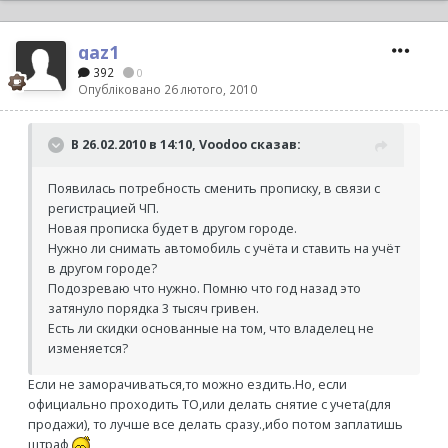
qaz1
392
0
Опубліковано
26 лютого, 2010
В 26.02.2010 в 14:10, Voodoo сказав:
Появилась потребность сменить прописку, в связи с
регистрацией ЧП.
Новая прописка будет в другом городе.
Нужно ли снимать автомобиль с учёта и ставить на учёт
в другом городе?
Подозреваю что нужно. Помню что год назад это
затянуло порядка 3 тысяч гривен.
Есть ли скидки основанные на том, что владелец не
изменяется?
Если не заморачиваться,то можно ездить.Но, если
официально проходить ТО,или делать снятие с учета(для
продажи), то лучше все делать сразу.,ибо потом заплатишь
штраф