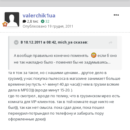
valerchik1ua
2,8 тис
32
Опубліковано
19 грудня, 2011
В 18.12.2011 в 08:42, mich_ya сказав:
А вообще правильно конечно поменять
если б оно
не так накладно было - поменял бы не задумываясь...
та я тож за такое, но с нашими ценами... другое дело в
грузии)), у нас покупка пылесоса в магазине занимает больше
времени (ну пусть +/- минут 40 до часа)) ) чем в грузии всякие
дела в МРЕО))) (вроде минут 15-20. ).
где-то смотрел , вроде по телику, что в грузинском мрео есть
комната для VIP-клиентов. так в той комнате еще никто не
был))), так как нет смысла. пока сдал доки, пока пошел
перекурил-потрындел по телефону и забирать пору
оформленные доки))