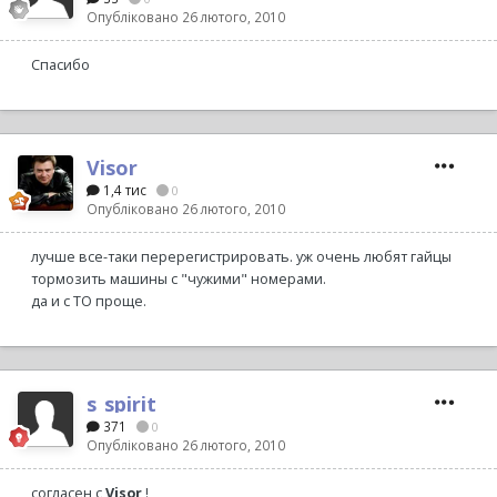
Опубліковано
26 лютого, 2010
Спасибо
Visor
1,4 тис
0
Опубліковано
26 лютого, 2010
лучше все-таки перерегистрировать. уж очень любят гайцы
тормозить машины с "чужими" номерами.
да и с ТО проще.
s_spirit
371
0
Опубліковано
26 лютого, 2010
согласен с
Visor
!