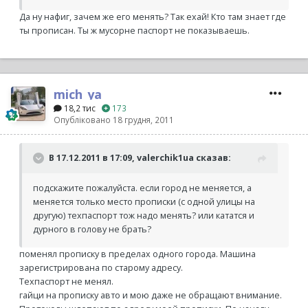
Да ну нафиг, зачем же его менять? Так ехай! Кто там знает где
ты прописан. Ты ж мусорне паспорт не показываешь.
mich_ya
18,2 тис
173
Опубліковано
18 грудня, 2011
В 17.12.2011 в 17:09, valerchik1ua сказав:
подскажите пожалуйста. если город не меняется, а
меняется только место прописки (с одной улицы на
другую) техпаспорт тож надо менять? или кататся и
дурного в голову не брать?
поменял прописку в пределах одного города. Машина
зарегистрирована по старому адресу.
Техпаспорт не менял.
гайци на прописку авто и мою даже не обращают внимание.