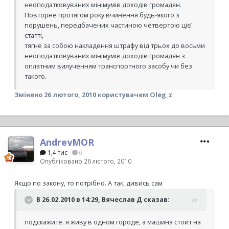
неоподатковуваних мінімумів доходів громадян.
Повторне протягом року вчинення будь-якого з
порушень, передбачених частиною четвертою цієї
статті, -
тягне за собою накладення штрафу від трьох до восьми
неоподатковуваних мінімумів доходів громадян з
оплатним вилученням транспортного засобу чи без
такого.
Змінено
26 лютого, 2010
користувачем Oleg_z
AndreyMOR
1,4 тис
0
Опубліковано
26 лютого, 2010
Якщо по закону, то потрібно. А так, дивись сам
В 26.02.2010 в 14:29, Вячеслав Д сказав:
подскажите. я живу в одном городе, а машина стоит на