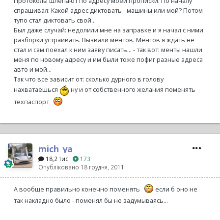
Протоколы шлепают по адресу моей прописки. По началу
спрашивал: Какой адрес диктовать - машины или мой? Потом
тупо стал диктовать свой...
Был даже случай: недолили мне на заправке и я начал с ними
разборки устраивать. Вызвали ментов. Ментов я ждать не
стал и сам поехал к ним заяву писать... - так вот: менты нашли
меня по новому адресу и им были тоже пофиг разные адреса
авто и мой...
Так что все зависит от: сколько дурного в голову
нахватаешься
ну и от собственного желания поменять
техпаспорт
mich_ya
18,2 тис
173
Опубліковано
18 грудня, 2011
А вообще правильно конечно поменять
если б оно не
так накладно было - поменял бы не задумываясь...