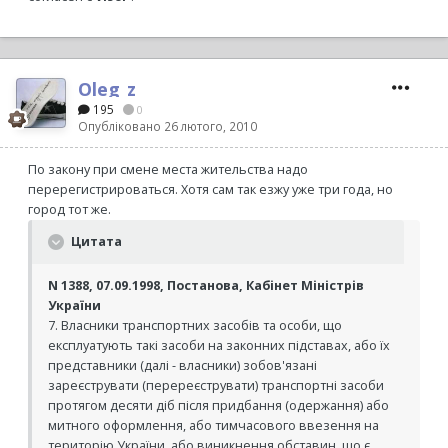
Oleg_z
195
0
Опубліковано
26 лютого, 2010
По закону при смене места жительства надо
перерегистрироваться. Хотя сам так езжу уже три года, но
город тот же.
Цитата
N 1388, 07.09.1998, Постанова, Кабінет Міністрів
України
7. Власники транспортних засобів та особи, що
експлуатують такі засоби на законних підставах, або їх
представники (далі - власники) зобов'язані
зареєструвати (перереєструвати) транспортні засоби
протягом десяти діб після придбання (одержання) або
митного оформлення, або тимчасового ввезення на
територію України, або виникнення обставин, що є