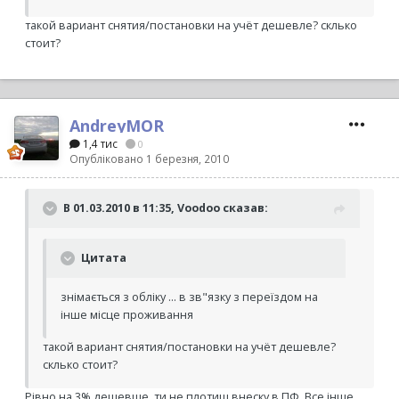
такой вариант снятия/постановки на учёт дешевле? склько
стоит?
AndreyMOR
1,4 тис
0
Опубліковано
1 березня, 2010
В 01.03.2010 в 11:35, Voodoo сказав:
Цитата
знімається з обліку ... в зв"язку з переїздом на
інше місце проживання
такой вариант снятия/постановки на учёт дешевле?
склько стоит?
Рівно на 3% дешевше, ти не плотиш внеску в ПФ. Все інше