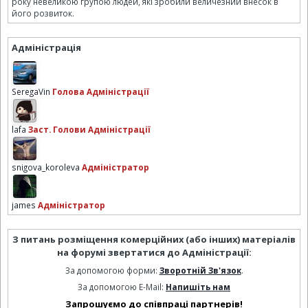
року невеликою групою людей, які зробили величезний внесок в
його розвиток.
Адміністрація
SeregaVin
Голова Адміністрації
lafa
Заст. Голови Адміністрації
snigova_koroleva
Адміністратор
james
Адміністратор
З питань розміщення комерційних (або інших) матеріалів
на форумі звертатися до Адміністрації:
За допомогою форми:
Зворотній Зв'язок
.
За допомогою E-Mail:
Напишіть нам
Запрошуємо до співпраці партнерів!