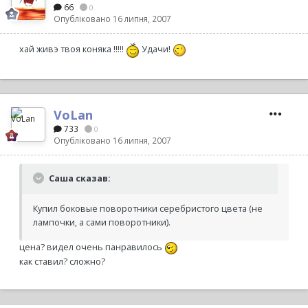
66
0
Опубліковано
16 липня, 2007
хай живэ твоя коняка !!!!!
Удачи!
VoLan
733
0
Опубліковано
16 липня, 2007
Саша сказав:
Купил боковые поворотники серебристого цвета (не
лампочки, а сами поворотники).
цена? видел очень панравилось
как ставил? сложно?