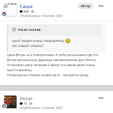
Саша
Автор
898
0
Опубліковано
16 липня, 2007
VoLan сказав:
цена? видел очень панравилось
как ставил? сложно?
Цена 80 грн за 2 поворотника. Я тебе рассказывал где это.
Возле автовокзала Дарница там магазинчик для Ланоса.
Установил сам в течении 5 минут (на самом деле очень
просто менять).
Посмотри на стоянке на моё авто - смотрятся супер.
Уксус
76
0
Опубліковано
16 липня, 2007