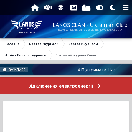
LANOS CLAN - Ukrainian Club
Всеукраїнський Автомобільний Клуб LANOS CLAN
Головна
Бортові журнали
Бортові журнали
Архів - Бортові журнали
Ботровой журнал Саша
бутика
Підтримати Нас
ВАЖЛИВЕ
Відключення електроенергії