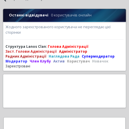
Останні відвідувачі
0 користувачів онлайн
Жодного зареєстрованого користувача не переглядає цієї
сторінки
Структура Lanos Clan:
Голова Адміністрації
Заст. Голови Адміністрації
Адміністратор
Радник Адміністрації
Наглядова Рада
Супермодератор
Модератор
Член Клубу
Актив
Користувач
Новачок
Зареєстровані