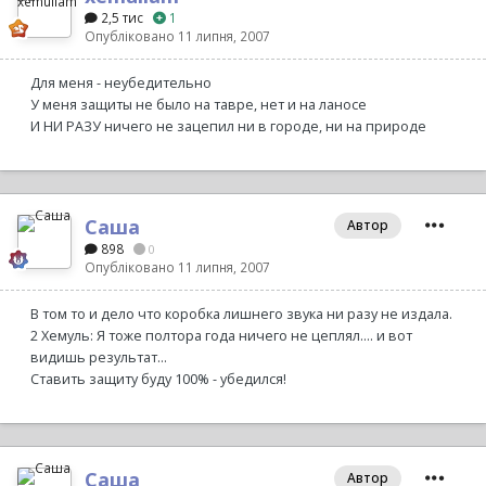
2,5 тис
1
Опубліковано
11 липня, 2007
Для меня - неубедительно
У меня защиты не было на тавре, нет и на ланосе
И НИ РАЗУ ничего не зацепил ни в городе, ни на природе
Саша
Автор
898
0
Опубліковано
11 липня, 2007
В том то и дело что коробка лишнего звука ни разу не издала.
2 Хемуль: Я тоже полтора года ничего не цеплял.... и вот
видишь результат...
Ставить защиту буду 100% - убедился!
Саша
Автор