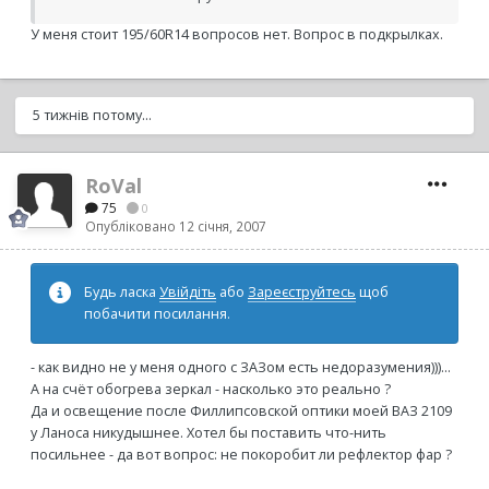
У меня стоит 195/60R14 вопросов нет. Вопрос в подкрылках.
5 тижнів потому...
RoVal
75
0
Опубліковано
12 січня, 2007
Будь ласка
Увійдіть
або
Зареєструйтесь
щоб
побачити посилання.
- как видно не у меня одного с ЗАЗом есть недоразумения)))...
А на счёт обогрева зеркал - насколько это реально ?
Да и освещение после Филлипсовской оптики моей ВАЗ 2109
у Ланоса никудышнее. Хотел бы поставить что-нить
посильнее - да вот вопрос: не покоробит ли рефлектор фар ?