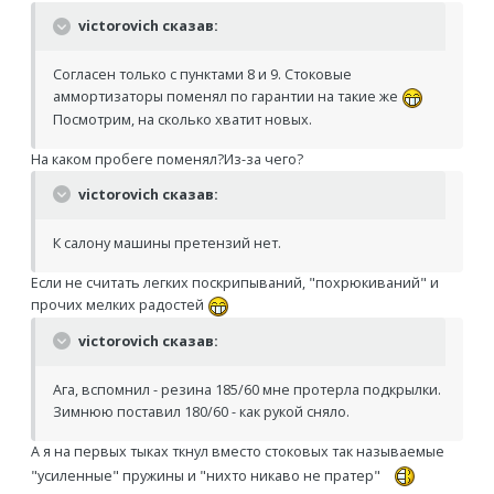
victorovich сказав:
Согласен только с пунктами 8 и 9. Стоковые
аммортизаторы поменял по гарантии на такие же
Посмотрим, на сколько хватит новых.
На каком пробеге поменял?Из-за чего?
victorovich сказав:
К салону машины претензий нет.
Если не считать легких поскрипываний, "похрюкиваний" и
прочих мелких радостей
victorovich сказав:
Ага, вспомнил - резина 185/60 мне протерла подкрылки.
Зимнюю поставил 180/60 - как рукой сняло.
А я на первых тыках ткнул вместо стоковых так называемые
"усиленные" пружины и "нихто никаво не пратер"