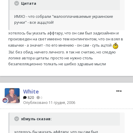
Цитата
ИМХО - что собрали "малооплачиваемые украинские
ручки" - все ацццтой!
хотелось бы указать аффтару, что он сам был задизайнен и
произведен на свет имеено тем контингентом, что он взял в
кавычки - а значит - по его мнению - он сам - суть ацтой
ЗЫ: без обид. ничего личного. я так не считаю, но следую
логике автора цитаты. просто не нужно столь
безапелляционно толкать не шибко здравые мысли
White
820
0
Опубліковано
11 грудня, 2006
хЕмуль сказав:
хотелось бы указать аффтару, что он сам был