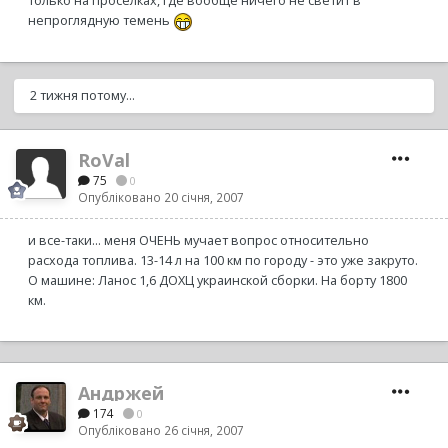
только на проселках, где вообще ничего не светит в
непроглядную темень
2 тижня потому...
RoVal
75
0
Опубліковано
20 січня, 2007
и все-таки... меня ОЧЕНЬ мучает вопрос относительно
расхода топлива. 13-14 л на 100 км по городу - это уже закруто.
О машине: Ланос 1,6 ДОХЦ украинской сборки. На борту 1800
км.
Андржей
174
0
Опубліковано
26 січня, 2007