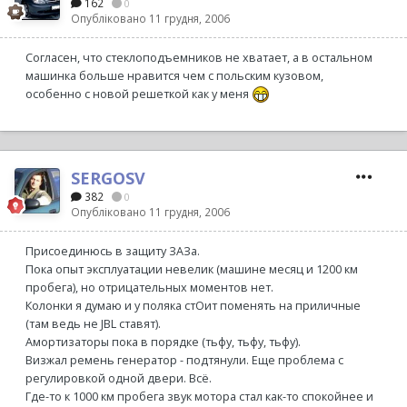
162
0
Опубліковано
11 грудня, 2006
Согласен, что стеклоподъемников не хватает, а в остальном
машинка больше нравится чем с польским кузовом,
особенно с новой решеткой как у меня
SERGOSV
382
0
Опубліковано
11 грудня, 2006
Присоединюсь в защиту ЗАЗа.
Пока опыт эксплуатации невелик (машине месяц и 1200 км
пробега), но отрицательных моментов нет.
Колонки я думаю и у поляка стОит поменять на приличные
(там ведь не JBL ставят).
Амортизаторы пока в порядке (тьфу, тьфу, тьфу).
Визжал ремень генератор - подтянули. Еще проблема с
регулировкой одной двери. Всё.
Где-то к 1000 км пробега звук мотора стал как-то спокойнее и