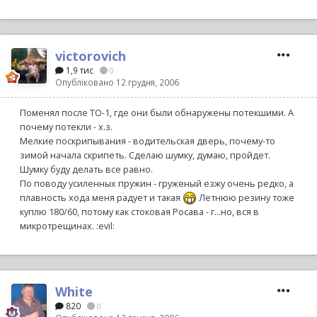
victorovich
1,9 тис
0
Опубліковано
12 грудня, 2006
Поменял после ТО-1, где они были обнаружены потекшими. А
почему потекли - х.з.
Мелкие поскрипывания - водительская дверь, почему-то
зимой начала скрипеть. Сделаю шумку, думаю, пройдет.
Шумку буду делать все равно.
По поводу усиленных пружин - груженый езжу очень редко, а
плавность хода меня радует и такая
Летнюю резину тоже
куплю 180/60, потому как стоковая Росава - г...но, вся в
микротрещинах. :evil:
White
820
0