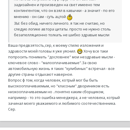
задизайнен и произведен на свет имеено тем
контингентом, что он взял в кавычки - а значит - по его
мнению - он сам - суть ацтой
ЗЫ: без обид. ничего личного. я так не считаю, но
следую логике автора цитаты. просто не нужно столь
безапелляционно толкать не шибко здравые мысли
Ваша предвзятость,сер, к моему стилю изложения и
здравости моей головы я уже уяснил.
Хочу все таки
попросить понимать "дословнее" мои нездравые мысли -
ключевое слово - "малооплачиваемые".За свою
автомобильную жизнь я таких "кулибиных" встречал - все
другие страны отдыхают наверное.
Вопрос ф том, когда человек, котрый мог бы быть
высокооплачиваемым, но "классным" двориником есть
низкооплачиваемым но ..понятно каким сборщиком,
например - то это ошибка менеджера, а не человека, котрый
зачинал моего уважаемого и любимого соотечественника.
Сер.