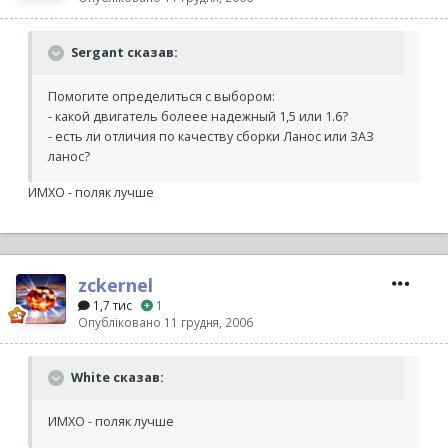
Sergant сказав:
Помогите определиться с выбором:
- какой двигатель болеее надежный 1,5 или 1.6?
- есть ли отличия по качеству сборки Ланос или ЗАЗ
ланос?
ИМХО - поляк лучше
zckernel
1,7 тис
1
Опубліковано
11 грудня, 2006
White сказав:
ИМХО - поляк лучше