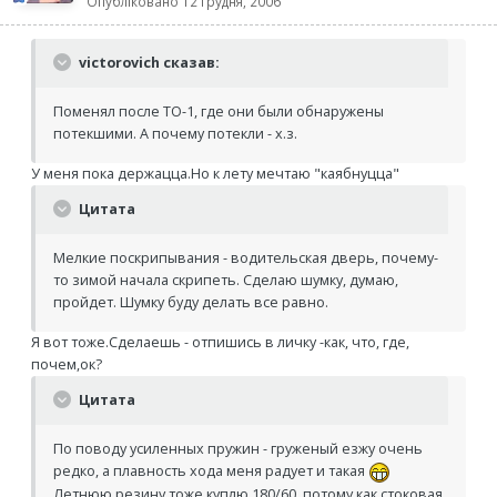
Опубліковано
12 грудня, 2006
victorovich сказав:
Поменял после ТО-1, где они были обнаружены
потекшими. А почему потекли - х.з.
У меня пока держацца.Но к лету мечтаю "каябнуцца"
Цитата
Мелкие поскрипывания - водительская дверь, почему-
то зимой начала скрипеть. Сделаю шумку, думаю,
пройдет. Шумку буду делать все равно.
Я вот тоже.Сделаешь - отпишись в личку -как, что, где,
почем,ок?
Цитата
По поводу усиленных пружин - груженый езжу очень
редко, а плавность хода меня радует и такая
Летнюю резину тоже куплю 180/60, потому как стоковая