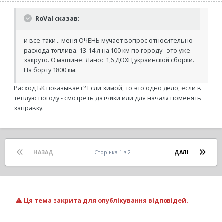
RoVal сказав:
и все-таки... меня ОЧЕНЬ мучает вопрос относительно
расхода топлива. 13-14 л на 100 км по городу - это уже
закруто. О машине: Ланос 1,6 ДОХЦ украинской сборки.
На борту 1800 км.
Расход БК показывает? Если зимой, то это одно дело, если в
теплую погоду - смотреть датчики или для начала поменять
заправку.
НАЗАД
Сторінка 1 з 2
ДАЛІ
Ця тема закрита для опублікування відповідей.