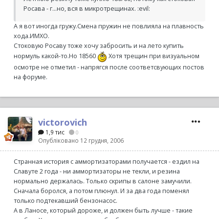
Росава - г...но, вся в микротрещинах. :evil:
А я вот иногда гружу.Смена пружин не повлияла на плавность
хода.ИМХО.
Стоковую Росаву тоже хочу забросить и на лето купить
нормуль какой-то.Но 18560
Хотя трещин при визуальном
осмотре не отметил - напрягся после соответсвующих постов
на форуме.
victorovich
1,9 тис
0
Опубліковано
12 грудня, 2006
Странная история с аммортизаторами получается - ездил на
Славуте 2 года - ни аммортизаторы не текли, и резина
нормально держалась. Только скрипы в салоне замучили.
Сначала боролся, а потом плюнул. И за два года поменял
только подтекавший бензонасос.
А в Ланосе, который дороже, и должен быть лучше - такие