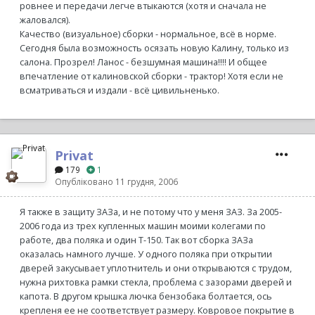
ровнее и передачи легче втыкаются (хотя и сначала не
жаловался).
Качество (визуальное) сборки - нормальное, всё в норме.
Сегодня была возможность осязать новую Калину, только из
салона. Прозрел! Ланос - безшумная машина!!!! И общее
впечатление от калиновской сборки - трактор! Хотя если не
всматриваться и издали - всё цивильненько.
Privat
179
1
Опубліковано
11 грудня, 2006
Я также в защиту ЗАЗа, и не потому что у меня ЗАЗ. За 2005-
2006 года из трех купленных машин моими колегами по
работе, два поляка и один Т-150. Так вот сборка ЗАЗа
оказалась намного лучше. У одного поляка при открытии
дверей закусывает уплотнитель и они открываются с трудом,
нужна рихтовка рамки стекла, проблема с зазорами дверей и
капота. В другом крышка лючка бензобака болтается, ось
крепленя ее не соответствует размеру. Ковровое покрытие в