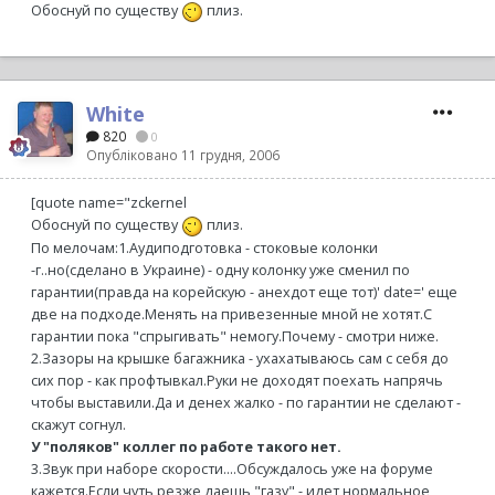
Обоснуй по существу
плиз.
White
820
0
Опубліковано
11 грудня, 2006
[quote name="zckernel
Обоснуй по существу
плиз.
По мелочам:1.Аудиподготовка - стоковые колонки
-г..но(сделано в Украине) - одну колонку уже сменил по
гарантии(правда на корейскую - анехдот еще тот)' date=' еще
две на подходе.Менять на привезенные мной не хотят.С
гарантии пока "спрыгивать" немогу.Почему - смотри ниже.
2.Зазоры на крышке багажника - ухахатываюсь сам с себя до
сих пор - как профтывкал.Руки не доходят поехать напрячь
чтобы выставили.Да и денех жалко - по гарантии не сделают -
скажут согнул.
У "поляков" коллег по работе такого нет.
3.Звук при наборе скорости....Обсуждалось уже на форуме
кажется.Если чуть резже даешь "газу" - идет нормальное