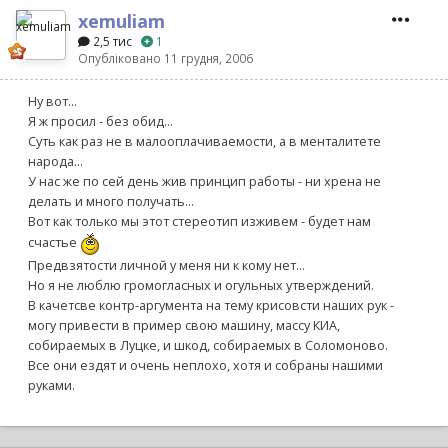
xemuliam
2,5 тис
1
Опубліковано
11 грудня, 2006
Ну вот...
Я ж просил - без обид...
Суть как раз не в малооплачиваемости, а в менталитете
народа...
У нас же по сей день жив принцип работы - ни хрена не
делать и много получать...
Вот как только мы этот стереотип изживем - будет нам
счастье
Предвзятости личной у меня ни к кому нет...
Но я не люблю громогласных и огульных утверждений.
В качетсве контр-аргумента на тему крисовсти наших рук -
могу привести в пример свою машину, массу КИА,
собираемых в Луцке, и шкод, собираемых в Соломоново.
Все они ездят и очень неплохо, хотя и собраны нашими
руками.