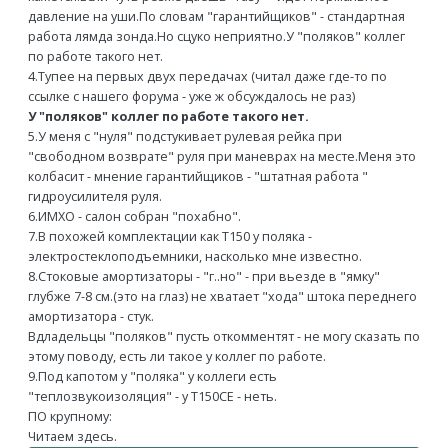
давление на уши.По словам "гарантийщиков" - стандартная
работа лямда зонда.Но сцуко неприятно.У "поляков" коллег
по работе такого нет.
4.Тупее на первых двух передачах (читал даже где-то по
ссылке с нашего форума - уже ж обсуждалось не раз)
У "поляков" коллег по работе такого нет.
5.У меня с "нуля" подстукивает рулевая рейка при
"свободном возврате" руля при маневрах на месте.Меня это
колбасит - мнение гарантийщиков - "штатная работа "
гидроусилителя руля.
6.ИМХО - салон собран "похабно".
7.В похожей комплектации как Т150 у поляка -
электростеклоподъемники, насколько мне известно.
8.Стоковые амортизаторы - "г..но" - при вьезде в "ямку"
глубже 7-8 см.(это на глаз) не хватает "хода" штока переднего
амортизатора - стук.
Вдладельцы "поляков" пусть откомментят - не могу сказать по
этому поводу, есть ли такое у коллег по работе.
9.Под капотом у "поляка" у коллеги есть
"теплозвукоизоляция" - у Т150CE - неть.
ПО крупному:
Читаем здесь.