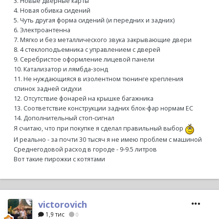
3. Новые дверные карты
4. Новая обивка сидений
5. Чуть другая форма сидений (и передних и задних)
6. Электроантенна
7. Мягко и без металлического звука закрывающие двери
8. 4 стеклоподъемника с управлением с дверей
9. Серебристое оформление лицевой панели
10. Катализатор и лямбда-зонд
11. Не нуждающияся в изолентном тюнинге крепления
спинок задней сидухи
12. Отсутствие фонарей на крышке багажника
13. Соответствие конструкции задних блок-фар нормам ЕС
14. Дополнительный стоп-сигнал
Я считаю, что при покупке я сделал правильный выбор
И реально - за почти 30 тысяч я не имею проблем с машиной
Среднегодовой расход в городе - 9-9.5 литров
Вот такие пирожки с котятами
victorovich
1,9 тис
0