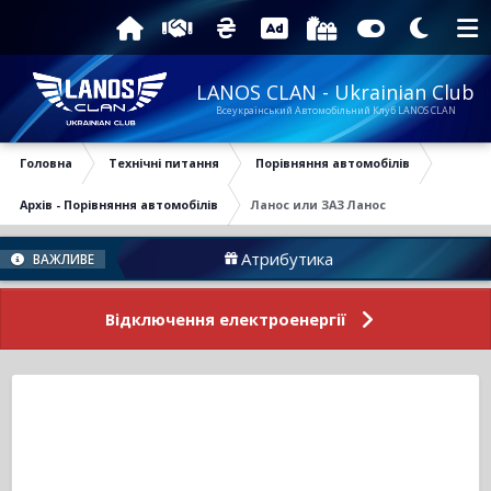
LANOS CLAN - Ukrainian Club
Всеукраїнський Автомобільний Клуб LANOS CLAN
Головна
Технічні питання
Порівняння автомобілів
Архів - Порівняння автомобілів
Ланос или ЗАЗ Ланос
Атрибутика
Підтрима
ВАЖЛИВЕ
Відключення електроенергії