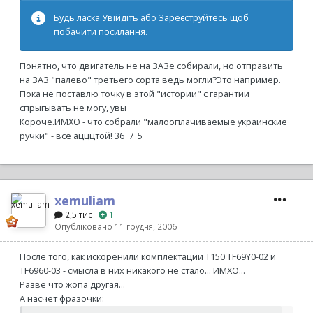
Будь ласка
Увійдіть
або
Зареєструйтесь
щоб
побачити посилання.
Понятно, что двигатель не на ЗАЗе собирали, но отправить
на ЗАЗ "палево" третьего сорта ведь могли?Это например.
Пока не поставлю точку в этой "истории" с гарантии
спрыгывать не могу, увы
Короче.ИМХО - что собрали "малооплачиваемые украинские
ручки" - все ацццтой! 36_7_5
xemuliam
2,5 тис
1
Опубліковано
11 грудня, 2006
После того, как искоренили комплектации Т150 TF69Y0-02 и
TF6960-03 - смысла в них никакого не стало... ИМХО...
Разве что жопа другая...
А насчет фразочки: