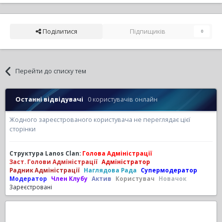
Поділитися
Підпищиків
0
Перейти до списку тем
Останні відвідувачі
0 користувачів онлайн
Жодного зареєстрованого користувача не переглядає цієї
сторінки
Структура Lanos Clan:
Голова Адміністрації
Заст. Голови Адміністрації
Адміністратор
Радник Адміністрації
Наглядова Рада
Супермодератор
Модератор
Член Клубу
Актив
Користувач
Новачок
Зареєстровані