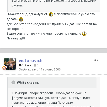
Все они ездят и очень неплохо, хотя и собраны нашими
руками.
Никаких обид, аднаклубнег.
Я практически не умею это
делать.
дай Бог, чтоб "приведенные" примеры и дальше бегали так
же хорошо.
Будем считать, что лично мне просто не повезло
Па пиву :g28:
victorovich
1,9 тис
0
Опубліковано
11 грудня, 2006
White сказав:
3.Звук при наборе скорости....Обсуждалось уже на
форуме кажется.Если чуть резже даешь "газу" - идет
нормальное давление на уши.По словам