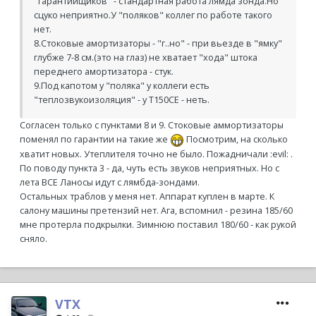
"гарантийщиков" - стандартная работа лямда зонда.Но
сцуко неприятно.У "поляков" коллег по работе такого
нет.
8.Стоковые амортизаторы - "г..но" - при вьезде в "ямку"
глубже 7-8 см.(это на глаз) не хватает "хода" штока
переднего амортизатора - стук.
9.Под капотом у "поляка" у коллеги есть
"теплозвукоизоляция" - у Т150CE - неть.
Согласен только с пунктами 8 и 9. Стоковые аммортизаторы
поменял по гарантии на такие же
Посмотрим, на сколько
хватит новых. Утеплителя точно не было. Пожадничали :evil: .
По поводу пункта 3 - да, чуть есть звуков неприятных. Но с
лета ВСЕ Ланосы идут с лямбда-зондами.
Остальных траблов у меня нет. Аппарат куплен в марте. К
салону машины претензий нет. Ага, вспомнил - резина 185/60
мне протерла подкрылки. Зимнюю поставил 180/60 - как рукой
сняло.
VTX