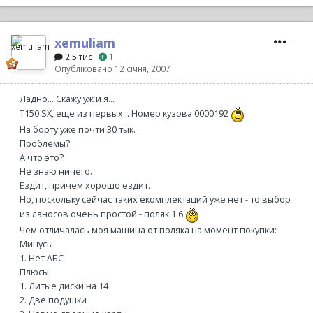
xemuliam
2,5 тис
1
Опубліковано
12 січня, 2007
Ладно... Скажу уж и я...
Т150 SX, еще из первых... Номер кузова 0000192
На борту уже почти 30 тык.
Проблемы?
А что это?
Не знаю ничего.
Ездит, причем хорошо ездит.
Но, поскольку сейчас таких екомплектаций уже нет - то выбор
из ланосов очень простой - поляк 1.6
Чем отличалась моя машина от поляка на момент покупки:
Минусы:
1. Нет АБС
Плюсы:
1. Литые диски на 14
2. Две подушки