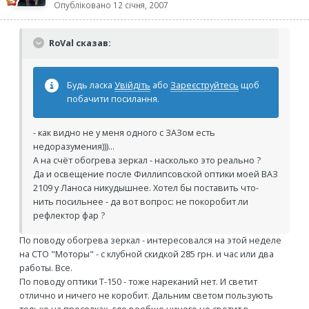
Опубліковано
12 січня, 2007
RoVal сказав:
Будь ласка
Увійдіть
або
Зареєструйтесь
щоб
побачити посилання.
- как видно не у меня одного с ЗАЗом есть
недоразумения)))...
А на счёт обогрева зеркал - насколько это реально ?
Да и освещение после Филлипсовской оптики моей ВАЗ
2109 у Ланоса никудышнее. Хотел бы поставить что-
нить посильнее - да вот вопрос: не покоробит ли
рефлектор фар ?
По поводу обогрева зеркал - интересовался на этой неделе
на СТО "Моторы" - с клубной скидкой 285 грн. и час или два
работы. Все.
По поводу оптики Т-150 - тоже нареканий нет. И светит
отлично и ничего не коробит. Дальним светом пользують