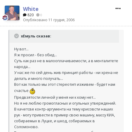
White
820
0
Опубліковано
11 грудня, 2006
хЕмуль сказав:
Ну вот...
Я ж просил - без обид...
Суть как раз не в малооплачиваемости, а в менталитете
народа...
У нас же по сей день жив принцип работы - ни хрена не
делать и много получать...
Вот как только мы этот стереотип изживем - будет нам
счастье
Предвзятости личной у меня ни к кому нет...
Но я не люблю громогласных и огульных утверждений.
В качетсве контр-аргумента на тему крисовсти наших
рук - могу привести в пример свою машину, массу КИА,
собираемых в Луцке, и шкод, собираемых в
Соломоново.