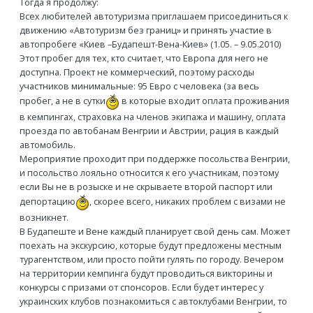
Тогда я продолжу:
Всех любителей автотуризма приглашаем присоединиться к
движению «Автотуризм без границ» и принять участие в
автопробеге «Киев –Будапешт-Вена-Киев» (1.05. – 9.05.2010)
Этот пробег для тех, кто считает, что Европа для него не
доступна. Проект не коммерческий, поэтому расходы
участников минимальные: 95 Евро с человека (за весь
пробег, а не в сутки
в которые входит оплата проживания
в кемпингах, страховка на членов экипажа и машину, оплата
проезда по автобанам Венгрии и Австрии, рация в каждый
автомобиль.
Мероприятие проходит при поддержке посольства Венгрии,
и посольство лояльно относится к его участникам, поэтому
если Вы не в розыске и не скрываете второй паспорт или
депортацию
, скорее всего, никаких проблем с визами не
возникнет.
В Будапеште и Вене каждый планирует свой день сам. Может
поехать на экскурсию, которые будут предложены местным
турагентством, или просто пойти гулять по городу. Вечером
на территории кемпинга будут проводиться викторины и
конкурсы с призами от спонсоров. Если будет интерес у
украинских клубов познакомиться с автоклубами Венгрии, то