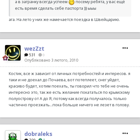
а в загранку всегда успеем
посему ребята, у вас ещё
есть время сделать себе паспорта ))) ыыы
ага. На лето у них же намечается поездка в Швейцарию.
wezZzt
531
0
Опубліковано
3 лютого, 2010
Костик, все ж зависит от личных потребностей и интересов. я
таки и не доехал до Почаева, вот потеплеет, снег уйдет,
красиво будет, хотим поехать, ты говорил что тебе не очень
интересно это, так же есть желание покататься по крымскому
полуострову от А до Я, потому как всегда получалось только
частично проезжать...пока больше ничего не лезет в голову.
dobraleks
709
1