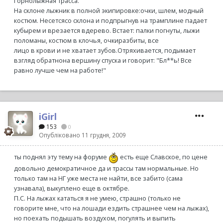
Горнолыжная трасса.
На склоне лыжник в полной экипировке:очки, шлем, модный
костюм. Несетсясо склона и подпрыгнув на трамплине падает
кубырем и врезается вдерево. Встает: палки погнуты, лыжи
поломаны, костюм в клочья, очкиразбиты, все
лицо в крови и не хватает зубов.Отряхивается, подымает
взгляд обратнона вершину спуска и говорит: "Бл**ь! Все
равно лучше чем на работе!"
iGirl
153
0
Опубліковано
11 грудня, 2009
ты поднял эту тему на форуме
есть еще Славское, по цене
довольно демократичное да и трассы там нормальные. Но
только там на НГ уже места не найти, все забито (сама
узнавала), выкуплено еще в октябре.
П.С. На лыжах кататься я не умею, страшно (только не
говорите мне, что на лошади ездить страшнее чем на лыжах),
но поехать подышать воздухом, погулять и выпить