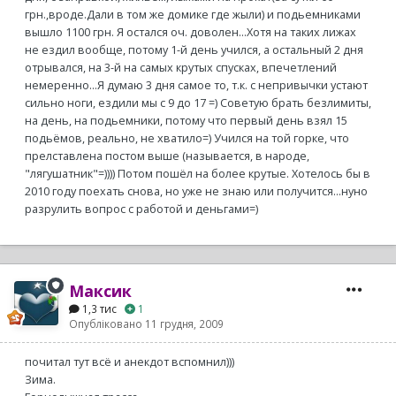
грн.,вроде.Дали в том же домике где жыли) и подьемниками
вышло 1100 грн. Я остался оч. доволен...Хотя на таких лижах
не ездил вообще, потому 1-й день учился, а остальный 2 дня
отрывался, на 3-й на самых крутых спусках, впечетлений
немеренно...Я думаю 3 дня самое то, т.к. с непривычки устают
сильно ноги, ездили мы с 9 до 17 =) Советую брать безлимиты,
на день, на подьемники, потому что первый день взял 15
подьёмов, реально, не хватило=) Учился на той горке, что
прелставлена постом выше (называется, в народе,
"лягушатник"=)))) Потом пошёл на более крутые. Хотелось бы в
2010 году поехать снова, но уже не знаю или получится...нуно
разрулить вопрос с работой и деньгами=)
Максик
1,3 тис
1
Опубліковано
11 грудня, 2009
почитал тут всё и анекдот вспомнил)))
Зима.