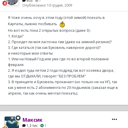
403
0
Опубліковано
10 грудня, 2009
Я тоже очень хочу в этом году (этой зимой) поехать в
Карпаты, лыжню посбивать
Но вот есть пока 2 открытых вопроса (даже 3) :
1. Когда?
2. Проедет ли моя ласточка там (даже на зимней резине)?
3. Где кататься (так как Буковель наверное дорого)?
и некоторые мои ответы:
1. Или на Новый Год или уже где-то во второй половине
февраля.
2. Я ездил туда летом 2 года подряд,так вот хозяева двора,
где мы ОТДЫХАЛИ, говорят "БЕЗ ПРОБЛЕМ"
3. В принципе и Буковель проканает (но только не на НГ), так
как у меня есть 2 абонимента по 20 подъемов (заказал еще в
апреле, так как очень мечтал поехать).
Максик
1,3 тис
1