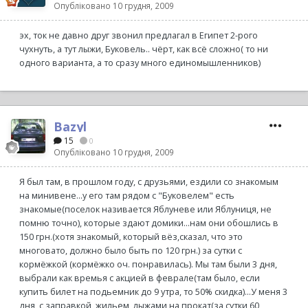
Опубліковано
10 грудня, 2009
эх, ток не давно друг звонил предлагал в Египет 2-рого
чухнуть, а тут лыжи, Буковель.. чёрт, как всё сложно( то ни
одного варианта, а то сразу много единомышленников)
Bazyl
15
0
Опубліковано
10 грудня, 2009
Я был там, в прошлом году, с друзьями, ездили со знакомым
на минивене...у его там рядом с "Буковелем" есть
знакомые(поселок називается Яблуневе или Яблуниця, не
помню точно), которые здают домики...нам они обошлись в
150 грн.(хотя знакомый, который вёз,сказал, что это
многовато, должно было быть по 120 грн.) за сутки с
кормёжкой (кормёжко оч. понравилась). Мы там были 3 дня,
выбрали как времья с акцией в феврале(там было, если
купить билет на подьемник до 9 утра, то 50% скидка)...У меня 3
дня, с заправкой, жильем, лыжами на прокат(за сутки 60