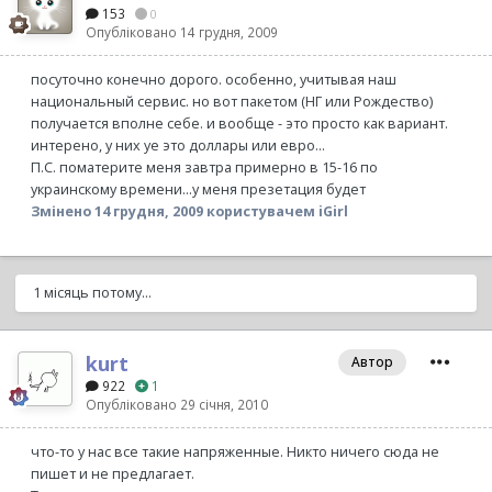
153
0
Опубліковано
14 грудня, 2009
посуточно конечно дорого. особенно, учитывая наш
национальный сервис. но вот пакетом (НГ или Рождество)
получается вполне себе. и вообще - это просто как вариант.
интерено, у них уе это доллары или евро...
П.С. поматерите меня завтра примерно в 15-16 по
украинскому времени...у меня презетация будет
Змінено
14 грудня, 2009
користувачем iGirl
1 місяць потому...
kurt
Автор
922
1
Опубліковано
29 січня, 2010
что-то у нас все такие напряженные. Никто ничего сюда не
пишет и не предлагает.