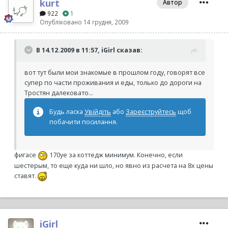
kurt
Автор
922
1
Опубліковано
14 грудня, 2009
В 14.12.2009 в 11:57, iGirl сказав:
вот тут были мои знакомые в прошлом году, говорят все
супер по части проживания и еды, только до дороги на
Тростян далековато...
Будь ласка
Увійдіть
або
Зареєструйтесь
щоб
побачити посилання.
фигасе
170уе за коттедж минимум. Конечно, если
шестерым, то еще куда ни шло, но явно из расчета на 8х цены
ставят.
iGirl