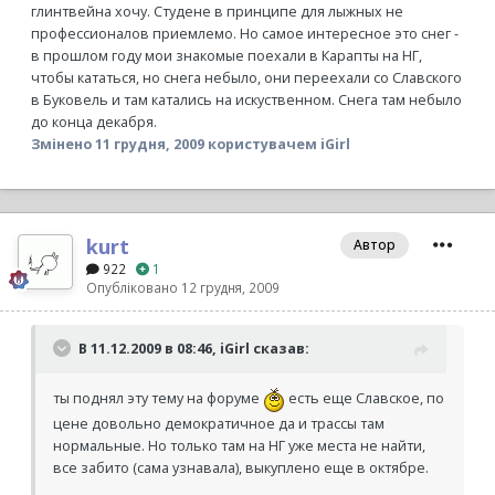
глинтвейна хочу. Студене в принципе для лыжных не
профессионалов приемлемо. Но самое интересное это снег -
в прошлом году мои знакомые поехали в Карапты на НГ,
чтобы кататься, но снега небыло, они переехали со Славского
в Буковель и там катались на искуственном. Снега там небыло
до конца декабря.
Змінено
11 грудня, 2009
користувачем iGirl
kurt
Автор
922
1
Опубліковано
12 грудня, 2009
В 11.12.2009 в 08:46, iGirl сказав:
ты поднял эту тему на форуме
есть еще Славское, по
цене довольно демократичное да и трассы там
нормальные. Но только там на НГ уже места не найти,
все забито (сама узнавала), выкуплено еще в октябре.