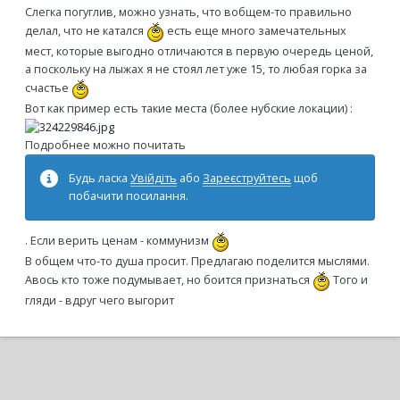
Слегка погуглив, можно узнать, что вобщем-то правильно
делал, что не катался
есть еще много замечательных
мест, которые выгодно отличаются в первую очередь ценой,
а поскольку на лыжах я не стоял лет уже 15, то любая горка за
счастье
Вот как пример есть такие места (более нубские локации) :
Подробнее можно почитать
Будь ласка
Увійдіть
або
Зареєструйтесь
щоб
побачити посилання.
. Если верить ценам - коммунизм
В общем что-то душа просит. Предлагаю поделится мыслями.
Авось кто тоже подумывает, но боится признаться
Того и
гляди - вдруг чего выгорит