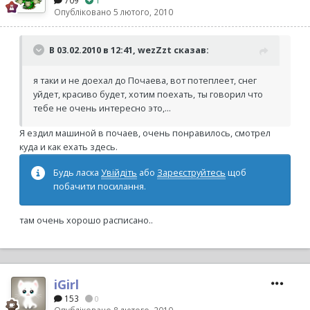
Опубліковано
5 лютого, 2010
В 03.02.2010 в 12:41, wezZzt сказав:
я таки и не доехал до Почаева, вот потеплеет, снег
уйдет, красиво будет, хотим поехать, ты говорил что
тебе не очень интересно это,...
Я ездил машиной в почаев, очень понравилось, смотрел
куда и как ехать здесь.
Будь ласка
Увійдіть
або
Зареєструйтесь
щоб
побачити посилання.
там очень хорошо расписано..
iGirl
153
0
Опубліковано
8 лютого, 2010