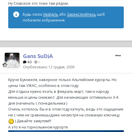
Ну Славское это тоже там рядом.
Будь ласка
Увійдіть
або
Зареєструйтесь
щоб
побачити зображення.
Gans SuDjA
40
0
Опубліковано
12 грудня, 2009
Круче Буковеля, наверное только Альпийские курорты. Но
цены там УЖАС, особенно в этом году.
Для отдыха нужно ехать в февраль-март, там и народу
меньше и цены снижают. Для начинающих оптимально 3-4
дня (начинать с понедельника )
Очень хотелось бы и в этом году катнуть, ведь это ощущение
ни с чем не сравнишь(даже несмотря на сломаную ключицу
) Давайте замутим!!!
А это я на горнолыжном курорте