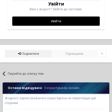
Увійти
Вже є акаунт? Увійти до системи.
Увійти
Поділитися
Підпищиків
0
Перейти до списку тем
Останні відвідувачі
0 користувачів онлайн
Жодного зареєстрованого користувача не переглядає цієї
сторінки