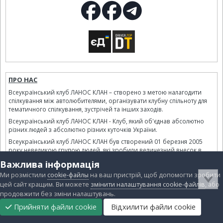
ПРО НАС
Всеукраїнський клуб ЛАНОС КЛАН – створено з метою налагодити
спілкування між автолюбителями, організувати клубну спільноту для
тематичного спілкування, зустрічей та інших заходів.
Всеукраїнський клуб ЛАНОС КЛАН - Клуб, який об'єднав абсолютно
різних людей з абсолютно різних куточків України.
Всеукраїнський клуб ЛАНОС КЛАН був створений 01 березня 2005
року невеликою групою людей, які зробили величезний внесок в
його розвиток.
Важлива інформація
Ми розмістили
cookie-файлы
на ваш пристрій, щоб допомогти зробити
Адміністрація
цей сайт кращим. Ви можете
змінити налаштування cookie-файлів
, або
продовжити без зміни налаштувань.
Прийняти файли cookie
Відхилити файли cookie
Підтримати
Прибрати
Головна
Завантаження
Непрочитані
Увійти
Реєстрація
SeregaVin
Голова Адміністрації
нас
рекламу