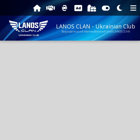
LANOS CLAN - Ukrainian Club
Всеукраїнський Автомобільний Клуб LANOS CLAN