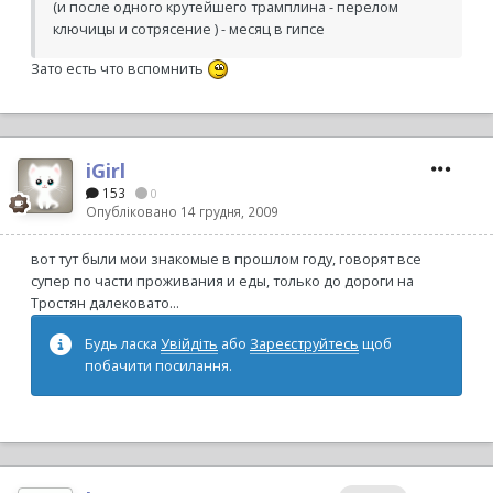
(и после одного крутейшего трамплина - перелом
ключицы и сотрясение ) - месяц в гипсе
Зато есть что вспомнить
iGirl
153
0
Опубліковано
14 грудня, 2009
вот тут были мои знакомые в прошлом году, говорят все
супер по части проживания и еды, только до дороги на
Тростян далековато...
Будь ласка
Увійдіть
або
Зареєструйтесь
щоб
побачити посилання.