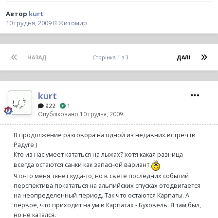
Автор
kurt
10 грудня, 2009
В
Житомир
НАЗАД
Сторінка 1 з 3
ДАЛІ
kurt
922
1
Опубліковано
10 грудня, 2009
В продолжение разговора на одной из недавних встреч (в
Радуге )
Кто из нас умеет кататься на лыжах? хотя какая разница -
всегда остаются санки как запасной вариант
Что-то меня тянет куда-то, но в свете последних событий
перспектива покататься на альпийских спусках отодвигается
на неопределенный период. Так что остаются Карпаты. А
первое, что приходит на ум в Карпатах - Буковель. Я там был,
но не катался.