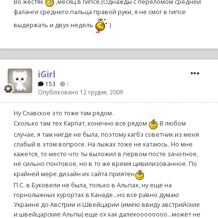
Во жестяк
,месяц в гипсе.(Однажды с переломом средней
фаланги среднего пальца правой руки, я не смог в гипсе
выдержать и двух недель
)
iGirl
153
0
Опубліковано
12 грудня, 2009
Ну Славское это тоже там рядом.
Сколько там тех Карпат, конечно все рядом
В любом
случае, я там нигде не была, поэтому кагбэ советчик из меня
слабый в этом вопросе. На лыжах тоже не катаюсь. Но мне
кажется, то место что ты выложил в первом посте зачотное,
не сильно понтовое, но в то же время цивилизованное. По
крайней мере дизайн их сайта приятен
П.С. в Буковели не была, только в Альпах, ну еще на
горнолыжных курортах в Канаде...но все равно думаю
Украине до Австрии и Швейцарии (имею ввиду австрийские
и швейцарские Альпы) еще ох как далекоооооооо...может не