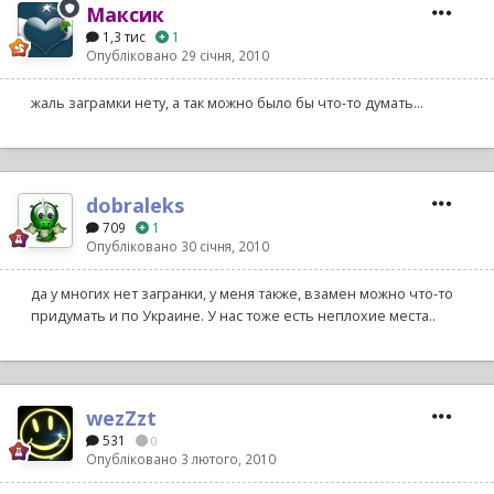
Максик
1,3 тис
1
Опубліковано
29 січня, 2010
жаль заграмки нету, а так можно было бы что-то думать...
dobraleks
709
1
Опубліковано
30 січня, 2010
да у многих нет загранки, у меня также, взамен можно что-то
придумать и по Украине. У нас тоже есть неплохие места..
wezZzt
531
0
Опубліковано
3 лютого, 2010