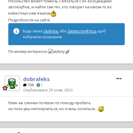
посольство может помочь с вязаться с их ассоциацией
автоклубов, и найти там тех, кто говорит на каком-то из
известных нам языков
Подробности на сайте
Будь ласка
Увійдіть
або
Зареєструйтесь
щоб
побачити посилання.
По-моему интересно
dobraleks
709
1
Опубліковано
29 січня, 2010
блин аж слюнки потекли по поводу пробега..
но пока увы неполучиться, но очень хочеться..