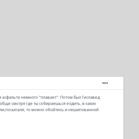
м асфальте немного "плавает". Потом был Гиславед
ообще смотря где ты собираешься ездить, в каких
стили,посыпали, то можно обойтись и нешипованной