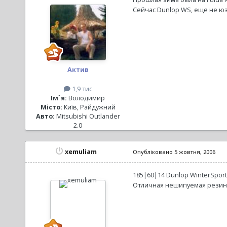
Сейчас Dunlop WS, еще не юз
Актив
1,9 тис
Ім`я:
Володимир
Місто:
Київ, Райдужний
Авто:
Mitsubishi Outlander
2.0
xemuliam
Опубліковано
5 жовтня, 2006
185|60|14 Dunlop WinterSpor
Отличная нешипуемая резин