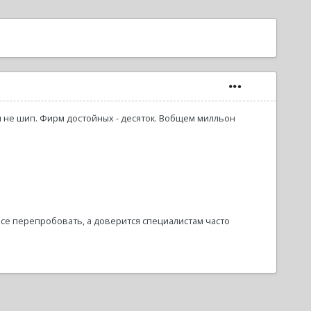
п не шип. Фирм достойных - десяток. Вобщем милльон
се перепробовать, а доверится специалистам часто