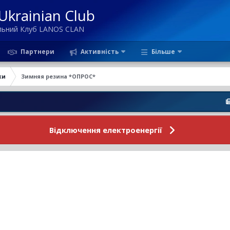
krainian Club
ільний Клуб LANOS CLAN
Партнери
Активність
Більше
ки
Зимняя резина *ОПРОС*
Новини Ф
Відключення електроенергії