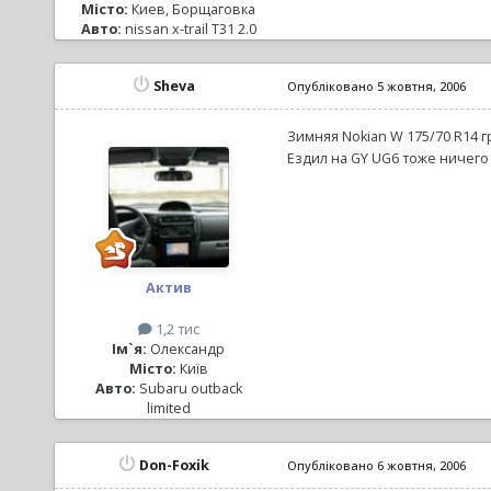
Місто:
Киев, Борщаговка
Авто:
nissan x-trail T31 2.0
Sheva
Опубліковано
5 жовтня, 2006
Зимняя Nokian W 175/70 R14 
Ездил на GY UG6 тоже ничего 
Актив
1,2 тис
Ім`я:
Олександр
Місто:
Київ
Авто:
Subaru outback
limited
Don-Foxik
Опубліковано
6 жовтня, 2006