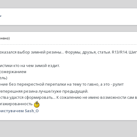
інено)
казался выбор зимней резины... Форумы, друзья, статьи. R13/R14. Ши
истики кто на чем зимой ездит.
. сожержанием
ель)
ние без перекрестной перепалки на тему то гавно, а это - рулит
м теперешняя резина лучше/хуже предыдущей.
тва удастся сформировать... К сожалению не имею возможности сам в
ангажированность
истувачем Sash_O