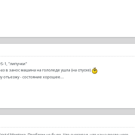
DS-1, "липучки"
 раз в занос машина на гололеде ушла (на спуске)
у отъезжу - состояние хорошее....
ristal Montero. Проблем не было. Что снегопад, что каша после него.