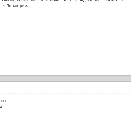
ал. Посмотрим.
t M3
а