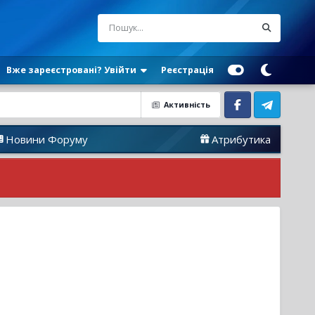
Вже зареєстровані? Увійти
Реєстрація
Активність
Facebook
Telegram
оруму
Атрибутика