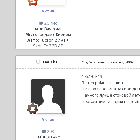
Актив
2,5 тис
Ім`я:
Вячеслав
Місто:
рядом с Киевом
Авто:
Tucson 2.7 AT +
SantaFe 2.2D AT
Deniska
Опубліковано
5 жовтня, 2006
175/70 R13
Barum polaris не шип
неплохая резина за свои ден
Намного лучше стоковой лет
первой зимой ездил на ней(в
Актив
208
Ім`я:
Денис