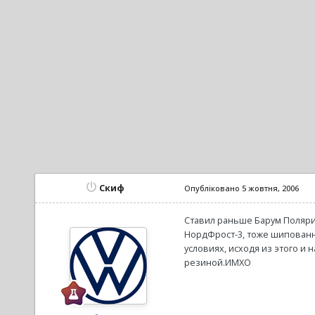
Скиф
Опубліковано
5 жовтня, 2006
Ставил раньше Барум Полярис
НордФрост-3, тоже шипованный
условиях, исходя из этого и 
резиной.ИМХО