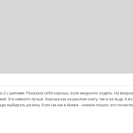
-2 с шипами. Показала себя хорошо, если аккуратно ездить. На мокро
. Эта намного лучше. Хороша как на рыхлом снегу, так и на льду. А в
надо выбирать резину. Если так как в Киеве - снежок пошел, его почи