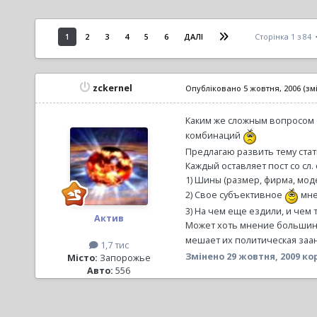
1
2
3
4
5
6
ДАЛІ
Сторінка 1 з 84
zckernel
Опубліковано
5 жовтня, 2006
(зм
Каким же сложным вопросом о
комбинаций
Предлагаю развить тему стат
Каждый оставляет пост со сл
1) Шины (размер, фирма, мод
2) Свое субъективное
мне
3) На чем еще ездили, и че
Актив
Может хоть мнение большинс
мешает их политическая за
1,7 тис
Змінено
29 жовтня, 2009
кор
Місто:
Запорожье
Авто:
556