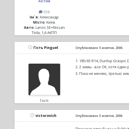
Актив
559
Ім`я:
Александр
Місто:
Киев
Авто:
Lanos SE+Nissan
Tiida, 1,6 АКПП
Гість Pinguel
Опубліковано
5 жовтня, 2006
1. 185/65 R14, Dunlop Graspiс 
2. 2 зимы - все ОК, хотя один
3. Пока не меняю, третью зим
Гості
victorovich
Опубліковано
5 жовтня, 2006
Прошлая зима была на Fulda K