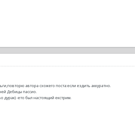
ьги,повторю автора схожего поста:если ездить аккуратно.
ней Дебицы пассио.
о дурак) -ето был настоящий екстрим.