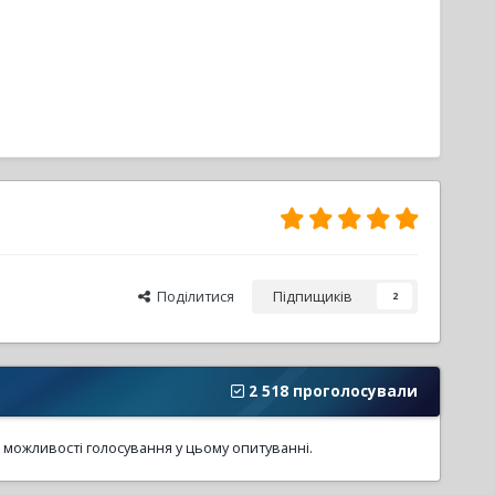
Поділитися
Підпищиків
2
2 518 проголосували
 можливості голосування у цьому опитуванні.