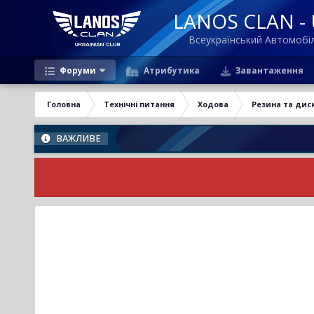
LANOS CLAN - U
Всеукраїнський Автомоб
Форуми
Атрибутика
Завантаження
Головна
Технічні питання
Ходова
Резина та дис
ВАЖЛИВЕ