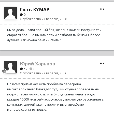
Гість KYMAP
0
Опубліковано
27 вересня, 2006
Было дело. Залил полный бак, клапана начали постукивать,
старался больше выкатывать и разбавлять бензин, более
лутшим. Как можна бензин слить?
Юрий Харьков
59
0
Опубліковано
27 вересня, 2006
По всем признакам есть проблема перегрева
высоковольтного блока,это худший случай,проверять на
искру опасно можно спалить блок,а свечи менять надо
каждые 10000 км,я сейчас мучаюсь ,глохнет ,но расстояние в
контактах свечей уже померял и выставил,было
меньше,свечи то новые.