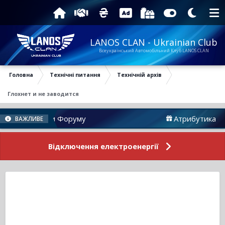
LANOS CLAN - Ukrainian Club
Всеукраїнський Автомобільний Клуб LANOS CLAN
Головна
Технічні питання
Технічній архів
Глохнет и не заводится
Новини Форуму
Атрибутика
ВАЖЛИВЕ
Відключення електроенергії