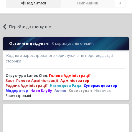
Поділитися
Підпищиків
0
Перейти до списку тем
Останні відвідувачі
0 користувачів онлайн
Жодного зареєстрованого користувача не переглядає цієї
сторінки
Структура Lanos Clan:
Голова Адміністрації
Заст. Голови Адміністрації
Адміністратор
Радник Адміністрації
Наглядова Рада
Супермодератор
Модератор
Член Клубу
Актив
Користувач
Новачок
Зареєстровані