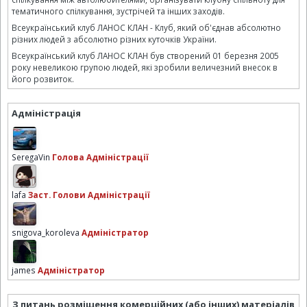
тематичного спілкування, зустрічей та інших заходів.
Всеукраїнський клуб ЛАНОС КЛАН - Клуб, який об'єднав абсолютно
різних людей з абсолютно різних куточків України.
Всеукраїнський клуб ЛАНОС КЛАН був створений 01 березня 2005
року невеликою групою людей, які зробили величезний внесок в
його розвиток.
Адміністрація
SeregaVin
Голова Адміністрації
lafa
Заст. Голови Адміністрації
snigova_koroleva
Адміністратор
james
Адміністратор
З питань розміщення комерційних (або інших) матеріалів