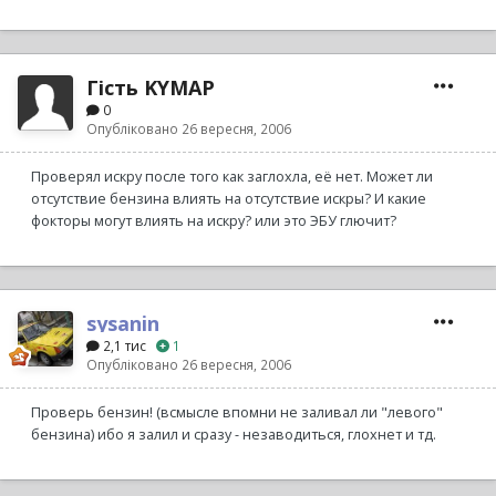
Гість KYMAP
0
Опубліковано
26 вересня, 2006
Проверял искру после того как заглохла, её нет. Может ли
отсутствие бензина влиять на отсутствие искры? И какие
фокторы могут влиять на искру? или это ЭБУ глючит?
sysanin
2,1 тис
1
Опубліковано
26 вересня, 2006
Проверь бензин! (всмысле впомни не заливал ли "левого"
бензина) ибо я залил и сразу - незаводиться, глохнет и тд.