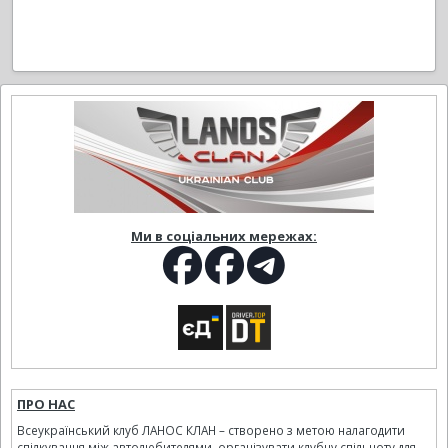
Ми в соціальних мережах:
ПРО НАС
Всеукраїнський клуб ЛАНОС КЛАН – створено з метою налагодити
спілкування між автолюбителями, організувати клубну спільноту для