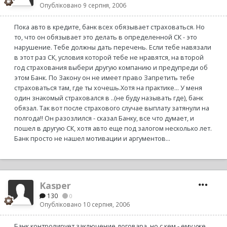
Опубліковано
9 серпня, 2006
Пока авто в кредите, банк всех обязывает страховаться. Но
то, что он обязывает это делать в определенной СК - это
нарушение. Тебе должны дать перечень. Если тебе навязали
в этот раз СК, условия которой тебе не нравятся, на второй
год страхования выбери другую компанию и предупреди об
этом Банк. По Закону он не имеет право Запретить тебе
страховаться там, где ты хочешь.Хотя на практике... У меня
один знакомый страховался в ..(не буду называть где), банк
обязал. Так вот после страхового случае выплату затянули на
полгода!! Он разозлился - сказал Банку, все что думает, и
пошел в другую СК, хотя авто еще под залогом несколько лет.
Банк просто не нашел мотивации и аргументов...
Kasper
130
0
Опубліковано
10 серпня, 2006
Банк контролирует заключение договара, но с кем - ему уже