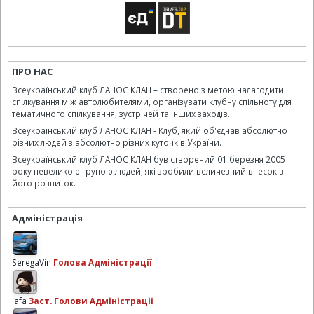
ПРО НАС
Всеукраїнський клуб ЛАНОС КЛАН – створено з метою налагодити
спілкування між автолюбителями, організувати клубну спільноту для
тематичного спілкування, зустрічей та інших заходів.
Всеукраїнський клуб ЛАНОС КЛАН - Клуб, який об'єднав абсолютно
різних людей з абсолютно різних куточків України.
Всеукраїнський клуб ЛАНОС КЛАН був створений 01 березня 2005
року невеликою групою людей, які зробили величезний внесок в
його розвиток.
Адміністрація
SeregaVin
Голова Адміністрації
lafa
Заст. Голови Адміністрації