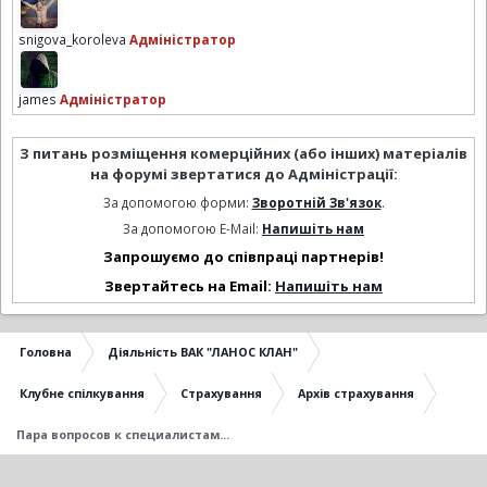
snigova_koroleva
Адміністратор
james
Адміністратор
З питань розміщення комерційних (або інших) матеріалів
на форумі звертатися до Адміністрації:
За допомогою форми:
Зворотній Зв'язок
.
За допомогою E-Mail:
Напишіть нам
Запрошуємо до співпраці партнерів!
Звертайтесь на Email:
Напишіть нам
Головна
Діяльність ВАК "ЛАНОС КЛАН"
Клубне спілкування
Страхування
Архів страхування
Пара вопросов к специалистам...