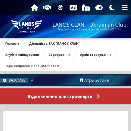
LANOS CLAN - Ukrainian Club
Всеукраїнський Автомобільний Клуб LANOS CLAN
Головна
Діяльність ВАК "ЛАНОС КЛАН"
Клубне спілкування
Страхування
Архів страхування
Пара вопросов к специалистам...
и Форуму
Атрибутика
ВАЖЛИВЕ
Відключення електроенергії