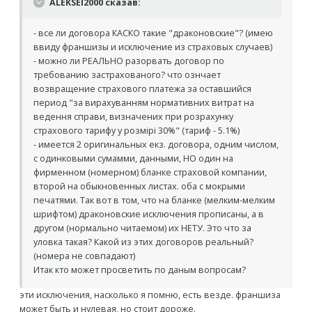
ALEKSEI2000 сказав:
- все ли договора КАСКО такие "драконовские"? (имею
ввиду франшизы и исключение из страховых случаев)
- можно ли РЕАЛЬНО разорвать договор по
требованию застрахованого? что ознчает
возвращение страхового платежа за оставшийся
период "за вирахуванням нормативних витрат на
ведення справи, визначених при розрахунку
страхового тарифу у розмірі 30%" (тариф - 5.1%)
- имеется 2 оригинальных екз. договора, одним числом,
с одинковыми сумамми, данными, НО один на
фирменном (номерном) бланке страховой компании,
второй на обыкновенных листах. оба с мокрыми
печатями. Так вот в том, что на бланке (мелким-мелким
шрифтом) драконовские исключения прописаны, а в
другом (нормально читаемом) их НЕТУ. Это что за
уловка такая? Какой из этих договоров реальный?
(номера не совпадают)
Итак кто может просветить по даным вопросам?
эти исключения, насколько я помню, есть везде. франшиза
может быть и нулевая, но стоит дороже.