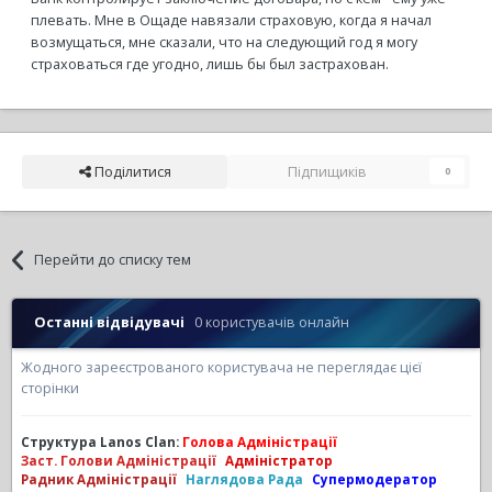
плевать. Мне в Ощаде навязали страховую, когда я начал
возмущаться, мне сказали, что на следующий год я могу
страховаться где угодно, лишь бы был застрахован.
Поділитися
Підпищиків
0
Перейти до списку тем
Останні відвідувачі
0 користувачів онлайн
Жодного зареєстрованого користувача не переглядає цієї
сторінки
Структура Lanos Clan:
Голова Адміністрації
Заст. Голови Адміністрації
Адміністратор
Радник Адміністрації
Наглядова Рада
Супермодератор