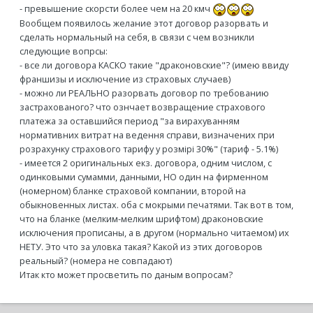
- превышение скорсти более чем на 20 кмч
Вообщем появилось желание этот договор разорвать и
сделать нормальный на себя, в связи с чем возникли
следующие вопрсы:
- все ли договора КАСКО такие "драконовские"? (имею ввиду
франшизы и исключение из страховых случаев)
- можно ли РЕАЛЬНО разорвать договор по требованию
застрахованого? что ознчает возвращение страхового
платежа за оставшийся период "за вирахуванням
нормативних витрат на ведення справи, визначених при
розрахунку страхового тарифу у розмірі 30%" (тариф - 5.1%)
- имеется 2 оригинальных екз. договора, одним числом, с
одинковыми сумамми, данными, НО один на фирменном
(номерном) бланке страховой компании, второй на
обыкновенных листах. оба с мокрыми печатями. Так вот в том,
что на бланке (мелким-мелким шрифтом) драконовские
исключения прописаны, а в другом (нормально читаемом) их
НЕТУ. Это что за уловка такая? Какой из этих договоров
реальный? (номера не совпадают)
Итак кто может просветить по даным вопросам?