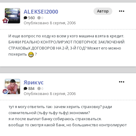
ALEKSEI2000
Автор
560
0
Опубліковано
8 серпня, 2006
И еще вопрос по ходу ко всем у кого машина взята в кредит.
БАНКИ РЕАЛЬНО КОНТРОЛИРУЮТ ПОВТОРНОЕ ЗАКЛЮЧЕНИЙ
СТРАХОВыХ ДОГОВОРОВ НА 2-Й, 3-Й ГОД? Может его можно
похерить
?
Ярикус
884
0
Опубліковано
8 серпня, 2006
тут я могу ответить так- зачем херить страховку? ради
сомнительной (тьфу-тьфу-тьфу) экономии?
я и после выплат банку собираюсь страховаться.
вообще то смотря какой банк, но большинство контролируют