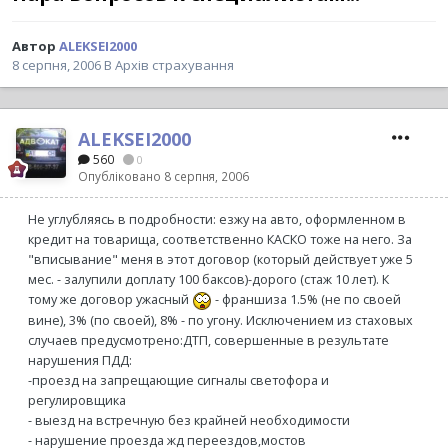
Автор
ALEKSEI2000
8 серпня, 2006
В
Архів страхування
ALEKSEI2000
560
0
Опубліковано
8 серпня, 2006
Не углубляясь в подробности: езжу на авто, оформленном в
кредит на товарища, соответственно КАСКО тоже на него. За
"вписывание" меня в этот договор (который действует уже 5
мес. - залупили доплату 100 баксов)-дорого (стаж 10 лет). К
тому же договор ужасный
- франшиза 1.5% (не по своей
вине), 3% (по своей), 8% - по угону. Исключением из стаховых
случаев предусмотрено:ДТП, совершенные в результате
нарушения ПДД:
-проезд на запрещающие сигналы светофора и
регулировщика
- выезд на встречную без крайней необходимости
- нарушение проезда жд переездов,мостов