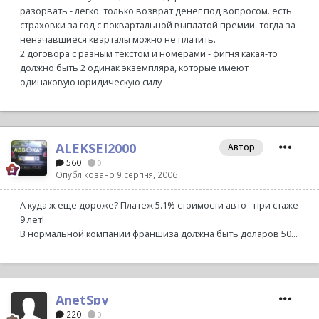
разорвать - легко. только возврат денег под вопросом. есть
страховки за год с поквартальной выплатой премии. тогда за
неначавшиеся кварталы можно не платить.
2 договора с разным текстом и номерами - фигня какая-то
должно быть 2 одинак экземпляра, которые имеют
одинаковую юридическую силу
ALEKSEI2000
Автор
560
0
Опубліковано
9 серпня, 2006
А куда ж еще дороже? Платеж 5.1% стоимости авто - при стаже
9 лет!
В нормальной компании франшиза должна быть доларов 50...
AnetSpy
220
0