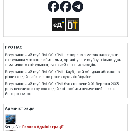
ПРО НАС
Всеукраїнський клуб ЛАНОС КЛАН – створено з метою налагодити
спілкування між автолюбителями, організувати клубну спільноту для
тематичного спілкування, зустрічей та інших заходів.
Всеукраїнський клуб ЛАНОС КЛАН - Клуб, який об'єднав абсолютно
різних людей з абсолютно різних куточків України.
Всеукраїнський клуб ЛАНОС КЛАН був створений 01 березня 2005
року невеликою групою людей, які зробили величезний внесок в
його розвиток.
Адміністрація
SeregaVin
Голова Адміністрації