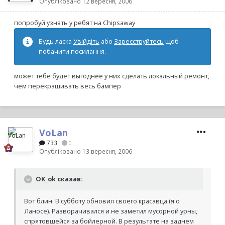
Опубліковано
12 вересня, 2006
попробуй узнать у ребят на Chipsaway
Будь ласка
Увійдіть
або
Зареєструйтесь
щоб
побачити посилання.
может тебе будет выгоднее у них сделать локальный ремонт,
чем перекрашивать весь бампер
VoLan
733
0
Опубліковано
13 вересня, 2006
OK_ok сказав:
Вот блин. В субботу обновил своего красавца (я о
Ланосе). Разворачивался и не заметил мусорной урны,
спрятовшейся за бойлерной. В результате на заднем