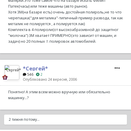
малярки.Это тоже самое что на базаре искать Филип
Патек(часы) или теже машины (авто рынок).
Хотя 3М(на базаре есть) очень достойная полироль,не то что
черепашка("для металика"-типичный пример развода, так как
металик не полируется , а полируется лак)
Комплекта в 4 полироли(от высокоабразивной до защитног
"молочка") 3М хватает ПРИМЕРНО(это зависит от машин, и
задач) но 20 полных :!: полировок автомобилей.
*Сергей*
546
2
Опубліковано
24 вересня, 2006
Понятно! А этим всем можно вручную или обязательно
машинку...?
2 тижня потому...