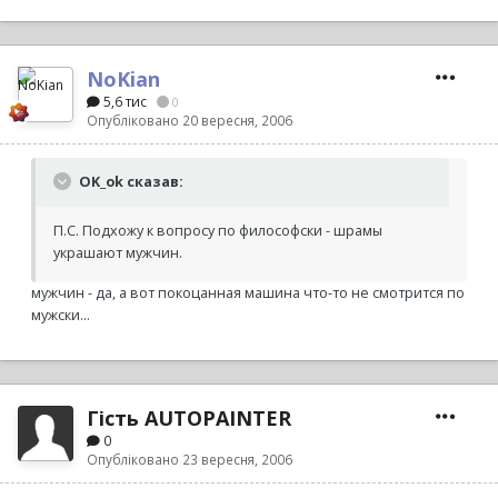
NoKian
5,6 тис
0
Опубліковано
20 вересня, 2006
OK_ok сказав:
П.С. Подхожу к вопросу по философски - шрамы
украшают мужчин.
мужчин - да, а вот покоцанная машина что-то не смотрится по
мужски...
Гість AUTOPAINTER
0
Опубліковано
23 вересня, 2006