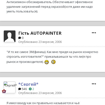
Антисиликон-обезжириватель.Обеспечивает эфективное
удаление загрязнений перед окраской(хотя даже им надо
уметь пользоваться).
Гість AUTOPAINTER
0
Опубліковано
23 вересня, 2006
"И то же самое ЗМ(финиш). Как мне придя на рынок конкретно
спросить изготовителя?" прикалываешся ты что ли(я про
рынок и производителя).
*Сергей*
546
2
Опубліковано
23 вересня, 2006
Я имел ввиду как он правильно называется и чьё