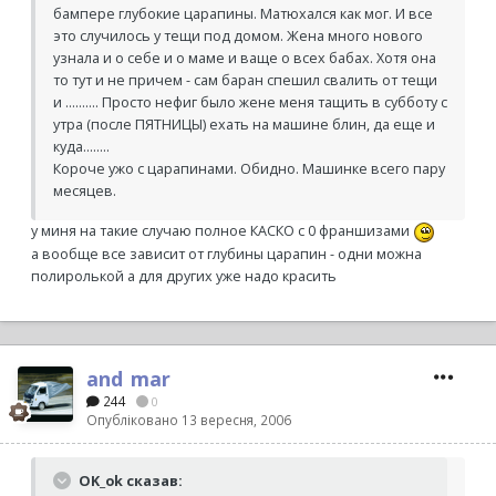
бампере глубокие царапины. Матюхался как мог. И все
это случилось у тещи под домом. Жена много нового
узнала и о себе и о маме и ваще о всех бабах. Хотя она
то тут и не причем - сам баран спешил свалить от тещи
и .......... Просто нефиг было жене меня тащить в субботу с
утра (после ПЯТНИЦЫ) ехать на машине блин, да еще и
куда........
Короче ужо с царапинами. Обидно. Машинке всего пару
месяцев.
у миня на такие случаю полное КАСКО с 0 франшизами
а вообще все зависит от глубины царапин - одни можна
полиролькой а для других уже надо красить
and_mar
244
0
Опубліковано
13 вересня, 2006
OK_ok сказав: