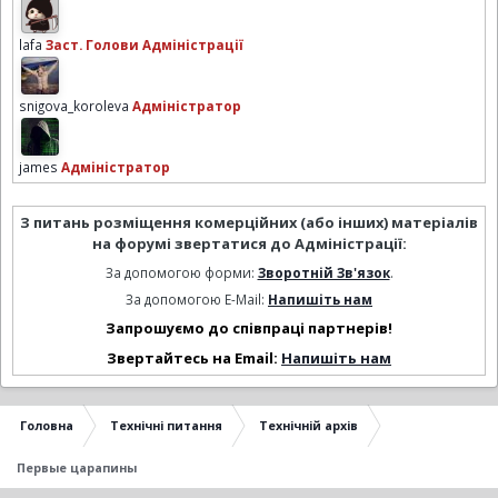
lafa
Заст. Голови Адміністрації
snigova_koroleva
Адміністратор
james
Адміністратор
З питань розміщення комерційних (або інших) матеріалів
на форумі звертатися до Адміністрації:
За допомогою форми:
Зворотній Зв'язок
.
За допомогою E-Mail:
Напишіть нам
Запрошуємо до співпраці партнерів!
Звертайтесь на Email:
Напишіть нам
Головна
Технічні питання
Технічній архів
Первые царапины