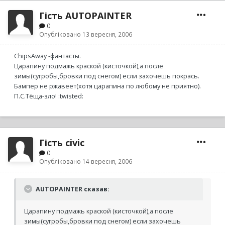
Гість AUTOPAINTER
0
Опубліковано
13 вересня, 2006
ChipsAway -фантасты.
Царапину подмажь краской (кисточкой),а после
зимы(сугробы,бровки под снегом) если захочешь покрась.
Бампер не ржавеет(хотя царапина по любому не приятно).
П.С.Тёща-зло! :twisted:
Гість civic
0
Опубліковано
14 вересня, 2006
AUTOPAINTER сказав:
Царапину подмажь краской (кисточкой),а после
зимы(сугробы,бровки под снегом) если захочешь