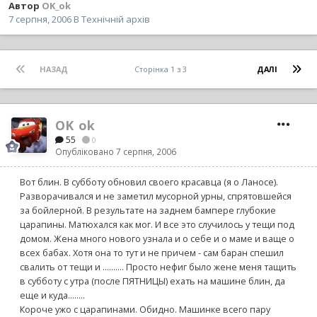
Автор
OK_ok
7 серпня, 2006
В
Технічній архів
НАЗАД
Сторінка 1 з 3
ДАЛІ
OK_ok
55
0
Опубліковано
7 серпня, 2006
Вот блин. В субботу обновил своего красавца (я о Ланосе).
Разворачивался и не заметил мусорной урны, спрятовшейся
за бойлерной. В результате на заднем бампере глубокие
царапины. Матюхался как мог. И все это случилось у тещи под
домом. Жена много нового узнала и о себе и о маме и ваще о
всех бабах. Хотя она то тут и не причем - сам баран спешил
свалить от тещи и .......... Просто нефиг было жене меня тащить
в субботу с утра (после ПЯТНИЦЫ) ехать на машине блин, да
еще и куда........
Короче ужо с царапинами. Обидно. Машинке всего пару