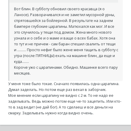
Вот блин. В субботу обновил своего красавца (я о
Ланосе). Разворачивался и не заметил мусорной урны,
спрятовшейся за бойлерной. В результате на заднем
бампере глубокие царапины. Матюхался как мог. И все
это случилось у тещи под домом. Жена много нового
узнала и о себе и о маме и ваще о всех бабах. Хотя она
то тут и не причем - сам баран спешил свалить от тещи
и .......... Просто нефиг было жене меня тащить в субботу с
утра (после ПЯТНИЦЫ) ехать на машине блин, да еще и
куда........
Короче ужо с царапинами. Обидно. Машинке всего пару
месяцев.
У меня тоже было токае. Сначало появилась одна царапина.
Думал заделать. Но потом еще раз вехал в заборчик.
Мое мнение если царапину не видно с 2 м. То не надо ее
заделывать. Ведь можно потом еще че-то зацепить. Или кто-
то в зад ведит (не дай бог). А то сделаеш и все деньги на
смарку. Заделывать нужно когда видно очень.