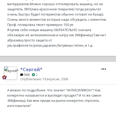
матерриалов.Можно хорошо отполировать машину, но не
защитить ЛКП(лако-красочное покрытие) тогда результат
очень быстро будет потерян(так обычно готовят на базар).
Очень много моментов которые надо обсуждать с клиентом.
Проф. полировка тянет примерно 150 уе.
Я купив себе новую машину ОБЯЗАТЕЛЬНО сначала
обезжирю её антисиликоном и натру лак 3М(финиш).Там нет
абразива,просто защита от
ультрафиолета,грязи,царапин,битумных пятен, и т.д.
*Сергей*
546
2
Опубліковано
18 вересня, 2006
А можно по подробнее: Что значит "АНТИСИЛИКОН"? Как
конкретно называется и выглядит продукт? И то же самое
ЗМ(финиш). Как мне придя на рынок конкретно спросить
изготовителя?