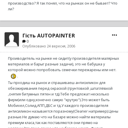
производство? Я так понял, что на рынках он не бывает? Что
ли?
Гість AUTOPAINTER
0
Опубліковано
24 вересня, 2006
Проиводитель на рынке не сидит(у производителя малярных
материалов и барыг разные задачи), это не бабушка у
которой можно попробовать семечки пережарены или нет.
.
Ты прходиш на рынок и спрашиваеш антисиликон для
обезжиривания перед окраской (грунтовкой ,шпатлёвкой
,снятия битумных пятен и тд).Тебе предложат несколько
фирм(или одну,конечно самую "крутую").Это может быть
Мобихел,Солид,АПП,ДБС и тд.У каждого производителя
антисиликон называется поразному(Cleaner например).Цены
разные.Не думаю что на базаре можно найти материалы
премиум класа,так как поставляются они прямо на