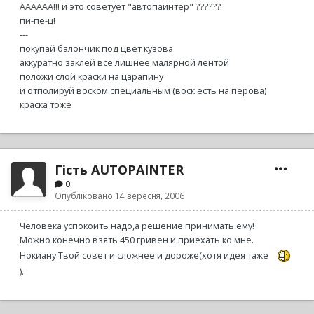
АААААА!!! и это советует "автопаинтер" ??????
пи-пе-ц!
---
покупай балончик под цвет кузова
аккуратно заклей все лишнее малярной лентой
положи слой краски на царапину
и отполируй воском специальным (воск есть на перова)
краска тоже
Гість AUTOPAINTER
0
Опубліковано
14 вересня, 2006
Человека успокоить надо,а решение принимать ему!
Можно конечно взять 450 гривен и приехать ко мне.
Нокиану.Твой совет и сложнее и дороже(хотя идея таже
).