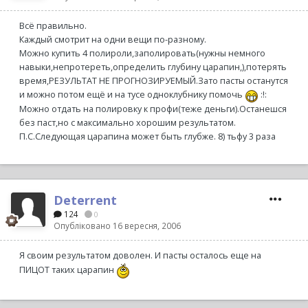
Всё правильно.
Каждый смотрит на одни вещи по-разному.
Можно купить 4 полироли,заполировать(нужны немного
навыки,непротереть,определить глубину царапин,),потерять
время,РЕЗУЛЬТАТ НЕ ПРОГНОЗИРУЕМЫЙ.Зато пасты останутся
и можно потом ещё и на тусе одноклубнику помочь
:!:
Можно отдать на полировку к профи(теже деньги).Останешся
без паст,но с максимально хорошим результатом.
П.С.Следующая царапина может быть глубже. 8) тьфу 3 раза
Deterrent
124
0
Опубліковано
16 вересня, 2006
Я своим результатом доволен. И пасты осталось еще на
ПИЦОТ таких царапин