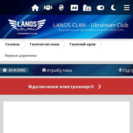
LANOS CLAN - Ukrainian Club
Всеукраїнський Автомобільний Клуб LANOS CLAN
Головна
Технічні питання
Технічній архів
Первые царапины
Атрибутика
Підтримати Нас
ВАЖЛИВЕ
Відключення електроенергії