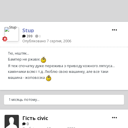
Stup
399
0
Опубліковано
7 серпня, 2006
Тю, ніштяк...
Бампер не ржавіє
Я теж спочатку дуже пережива з приводу кожного ляпсуса...
камінчики всякі і т.д. Люблю свою машинку, але все таки
машина - жоповозка
1 місяць потому...
Гість civic
0