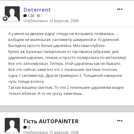
Deterrent
124
0
Опубліковано
14 вересня, 2006
А у меня на дверке вдруг откуда не возьмись появилась....
вобщем не маленькая. сантиметр шиириной и 10 длинной.
Выгядела просто белая царапина. Местами глубоко.
Купил аж 4 разных палирольки от тартлвакса (абразив, для
удаления царапин, тонкая, и просто полиролька по металлику)
Все это заполировал. Теперь этой царапины как не бывало.
Все что сейчас заметно это 2 тоненькие светлые полоски.
одна 1 сантиметор. Другая примерно 2. Толщиной наверное
чуть толще волоса.
Так как машина светлая. То эти 2 тоненькие царапинки видно
только вблизи. И то не сразу заметишь.
Гість AUTOPAINTER
0
Опубліковано
15 вересня, 2006