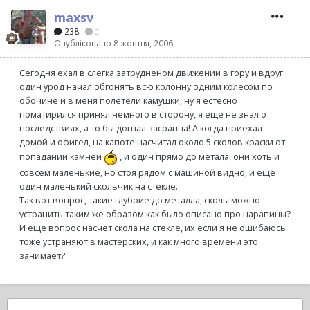
maxsv
238
0
Опубліковано
8 жовтня, 2006
Сегодня ехал в слегка затрудненом движении в гору и вдруг
один урод начал обгонять всю колонну одним колесом по
обочине и в меня полетели камушки, ну я естесно
поматирился принял немного в сторону, я еще не знал о
последствиях, а то бы догнал засранца! А когда приехал
домой и офигел, на капоте насчитал около 5 сколов краски от
попаданий камней
, и один прямо до метала, они хоть и
совсем маленькие, но стоя рядом с машиной видно, и еще
один маленький скольчик на стекле.
Так вот вопрос, такие глубоие до металла, сколы можно
устранить таким же образом как было описано про царапины?
И еще вопрос насчет скола на стекле, их если я не ошибаюсь
тоже устраняют в мастерских, и как много времени это
занимает?