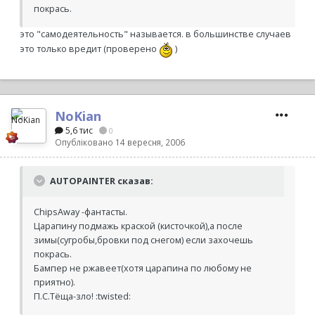
покрась.
это "самодеятельность" называется. в большинстве случаев
это только вредит (проверено
)
NoKian
5,6 тис
0
Опубліковано
14 вересня, 2006
AUTOPAINTER сказав:
ChipsAway -фантасты.
Царапину подмажь краской (кисточкой),а после
зимы(сугробы,бровки под снегом) если захочешь
покрась.
Бампер не ржавеет(хотя царапина по любому не
приятно).
П.С.Тёща-зло! :twisted: