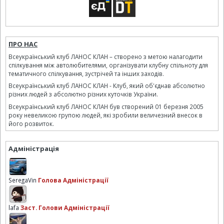
ПРО НАС
Всеукраїнський клуб ЛАНОС КЛАН – створено з метою налагодити
спілкування між автолюбителями, організувати клубну спільноту для
тематичного спілкування, зустрічей та інших заходів.
Всеукраїнський клуб ЛАНОС КЛАН - Клуб, який об'єднав абсолютно
різних людей з абсолютно різних куточків України.
Всеукраїнський клуб ЛАНОС КЛАН був створений 01 березня 2005
року невеликою групою людей, які зробили величезний внесок в
його розвиток.
Адміністрація
SeregaVin
Голова Адміністрації
lafa
Заст. Голови Адміністрації