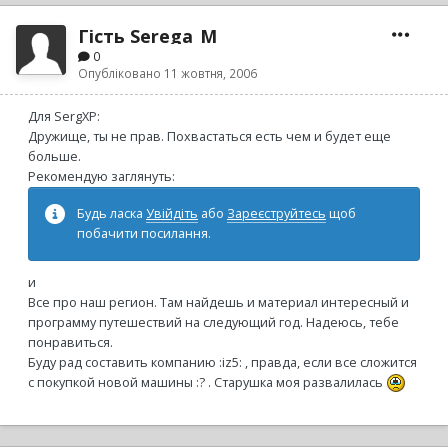
Гість Serega_M
0
Опубліковано
11 жовтня, 2006
Для SergXP:
Дружище, ты не прав. Похвастаться есть чем и будет еще
больше.
Рекомендую заглянуть:
Будь ласка
Увійдіть
або
Зареєструйтесь
щоб
побачити посилання.
и
Все про наш регион. Там найдешь и материал интересный и
программу путешествий на следующий год. Надеюсь, тебе
понравиться.
Буду рад составить компанию :iz5: , правда, если все сложится
с покупкой новой машины :? . Старушка моя развалилась