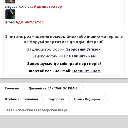
snigova_koroleva
Адміністратор
james
Адміністратор
З питань розміщення комерційних (або інших) матеріалів
на форумі звертатися до Адміністрації:
За допомогою форми:
Зворотній Зв'язок
.
За допомогою E-Mail:
Напишіть нам
Запрошуємо до співпраці партнерів!
Звертайтесь на Email:
Напишіть нам
Головна
Діяльність ВАК "ЛАНОС КЛАН"
Клубне спілкування
Подорожі
Архів - Подорожі
Свято-Успенская Святогорская лавра