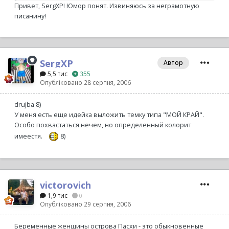
Привет, SergXP! Юмор понят. Извиняюсь за неграмотную
писанину!
SergXP
Автор
5,5 тис
355
Опубліковано
28 серпня, 2006
drujba 8)
У меня есть еще идейка выложить темку типа "МОЙ КРАЙ".
Особо похвастаться нечем, но определенный колорит
имеестя.
8)
victorovich
1,9 тис
0
Опубліковано
29 серпня, 2006
Беременные женщины острова Пасхи - это обыкновенные