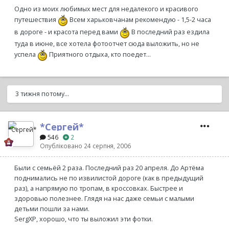
Одно из моих любимых мест для недалекого и красивого
путешествия
Всем харьковчанам рекомендую - 1,5-2 часа
в дороге - и красота перед вами
В последний раз ездила
туда в июне, все хотела фотоотчет сюда выложить, но не
успела
Приятного отдыха, кто поедет...
3 тижня потому...
*Сергей*
546
2
Опубліковано
24 серпня, 2006
Были с семьёй 2 раза. Последний раз 20 апреля. До Артёма
поднимались не по извилистой дороге (как в предыдущий
раз), а напрямую по тропам, в кроссовках. Быстрее и
здоровью полезнее. Глядя на нас даже семьи с малыми
детьми пошли за нами.
SergXP, хорошо, что ты выложил эти фотки.