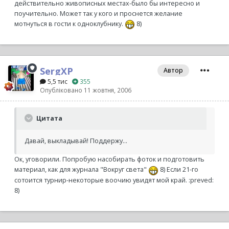
действительно живописных местах-было бы интересно и
поучительно. Может так у кого и проснется желание
мотнуться в гости к одноклубнику.
8)
SergXP
Автор
5,5 тис
355
Опубліковано
11 жовтня, 2006
Цитата
Давай, выкладывай! Поддержу...
Ок, уговорили. Попробую насобирать фоток и подготовить
материал, как для журнала "Вокруг света"
8) Если 21-го
сотоится турнир-некоторые воочию увидят мой край. :preved:
8)