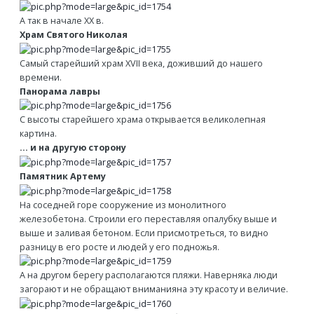
А так в начале ХХ в.
Храм Святого Николая
Самый старейший храм XVII века, доживший до нашего
времени.
Панорама лавры
С высоты старейшего храма открывается великолепная
картина.
... и на другую сторону
Памятник Артему
На соседней горе сооружение из монолитного
железобетона. Строили его переставляя опалубку выше и
выше и заливая бетоном. Если присмотреться, то видно
разницу в его росте и людей у его подножья.
А на другом берегу располагаются пляжи. Наверняка люди
загорают и не обращают вниманияна эту красоту и величие.