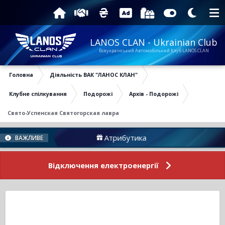
LANOS CLAN - Ukrainian Club
Всеукраїнський Автомобільний Клуб LANOS CLAN
Головна
Діяльність ВАК "ЛАНОС КЛАН"
Клубне спілкування
Подорожі
Архів - Подорожі
Свято-Успенская Святогорская лавра
Атрибутика
Підтри
ВАЖЛИВЕ
Відключення електроенергії