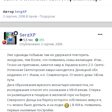
Автор
SergXP
2 серпня, 2006
В
Архів - Подорожі
SergXP
5,5 тис
355
Опубліковано
2 серпня, 2006
Уже однажды побывав там не удержался повторить
экскурсию, тем более, что появились новы желающие. Итак...
Точно не припомню, кажется лавр в Украине всего 2-3. Свято-
Успенская Святогорская лавра находится в Донецкой обл.
недалеко от г. Изюм, н.п. Славяногорск. От моего дома 140 км.
пути.
Дата образования мужского монастыря неизвестна, но
исследования относят его основание к VIII-IX векам. Сперва
он размещался в пещерах в меловой горе на берегу
Северского Донца (на берегу которого собственно живу и я,
т.ч. можно было доплыть и на лодке
). В XVII в. появились
первые наземные постройки.