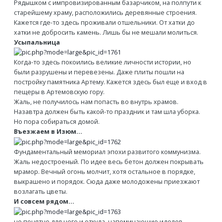
Рядышком с импровизированным базарчиком, на полпути к
старейшему храму, расположились деревянные строения.
Кажется где-то здесь проживали отшельники. От хатки до
хатки не добросить камень. Лишь бы не мешали молиться.
Усыпальница
Когда-то здесь покоились великие личности истории, но
были разрушены и перевезены. Даже плиты пошли на
постройку памятника Артему. Кажется здесь был еще и вход в
пещеры в Артемовскую гору.
Жаль, не получилось нам попасть во внутрь храмов.
Назавтра должен быть какой-то праздник и там шла уборка.
Но пора собираться домой.
Въезжаем в Изюм...
Фундаментальный мемориал эпохи развитого коммунизма.
Жаль недостроеный. По идее весь бетон должен покрывать
мрамор. Вечный огонь молчит, хотя остальное в порядке,
выкрашено и порядок. Сюда даже молодожены приезжают
возлагать цветы.
И совсем рядом...
не понятно для чего и откуда, напоминающие идолов