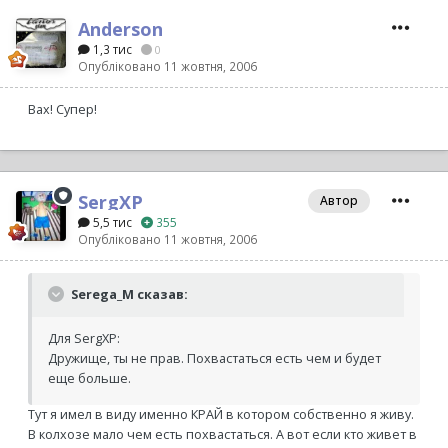
Anderson
1,3 тис
0
Опубліковано
11 жовтня, 2006
Вах! Супер!
SergXP
Автор
5,5 тис
355
Опубліковано
11 жовтня, 2006
Serega_M сказав:
Для SergXP:
Дружище, ты не прав. Похвастаться есть чем и будет
еще больше.
Тут я имел в виду именно КРАЙ в котором собственно я живу.
В колхозе мало чем есть похвастаться. А вот если кто живет в