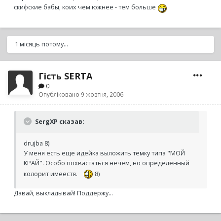
скифские бабы, коих чем южнее - тем больше
1 місяць потому...
Гість SERTA
0
Опубліковано
9 жовтня, 2006
SergXP сказав:
drujba 8)
У меня есть еще идейка выложить темку типа "МОЙ
КРАЙ". Особо похвастаться нечем, но определенный
колорит имеестя.
8)
Давай, выкладывай! Поддержу...