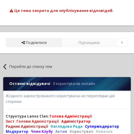
Ця тема закрита для опублікування відповідей.
Поділитися
Підпищиків
0
Перейти до списку тем
Останні відвідувачі
0 користувачів онлайн
Жодного зареєстрованого користувача не переглядає цієї
сторінки
Структура Lanos Clan:
Голова Адміністрації
Заст. Голови Адміністрації
Адміністратор
Радник Адміністрації
Наглядова Рада
Супермодератор
Модератор
Член Клубу
Актив
Користувач
Новачок