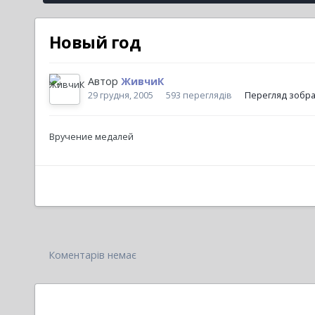
Новый год
Автор
ЖивчиК
29 грудня, 2005
593 переглядів
Перегляд зобр
Вручение медалей
Коментарів немає