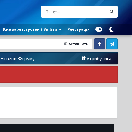
Вже зареєстровані? Увійти
Реєстрація
Активність
Facebook
Telegram
 Форуму
Атрибутика