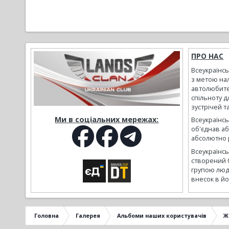
ПРО НАС
Всеукраїнс
з метою на
автолюбите
спільноту д
зустрічей т
Ми в соціальних мережах:
Всеукраїнсь
об'єднав а
абсолютно р
Всеукраїнс
створений 
групою люд
внесок в йо
Головна
Галерея
Альбоми наших користувачів
Ж