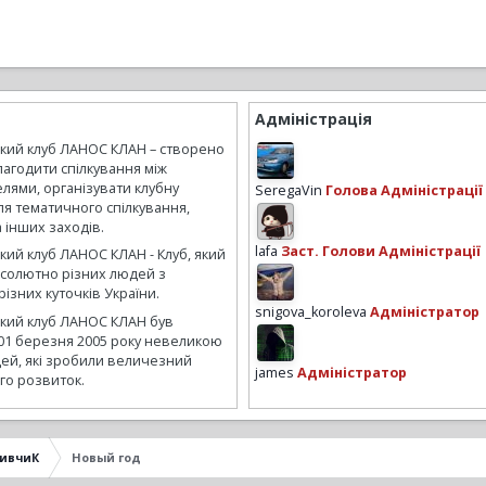
Адміністрація
ький клуб ЛАНОС КЛАН – створено
лагодити спілкування між
лями, організувати клубну
SeregaVin
Голова Адміністрації
ля тематичного спілкування,
а інших заходів.
lafa
Заст. Голови Адміністрації
кий клуб ЛАНОС КЛАН - Клуб, який
бсолютно різних людей з
ізних куточків України.
snigova_koroleva
Адміністратор
ький клуб ЛАНОС КЛАН був
01 березня 2005 року невеликою
ей, які зробили величезний
james
Адміністратор
го розвиток.
ивчиК
Новый год