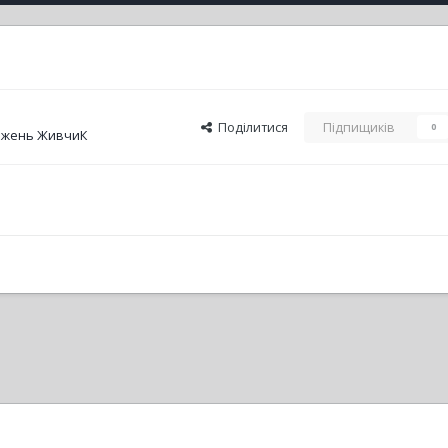
Поділитися
Підпищиків
0
ажень ЖивчиК