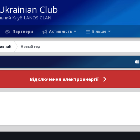
krainian Club
ільний Клуб LANOS CLAN
Партнери
Активність
Більше
ивчиК
Новый год
Новини
Відключення електроенергії