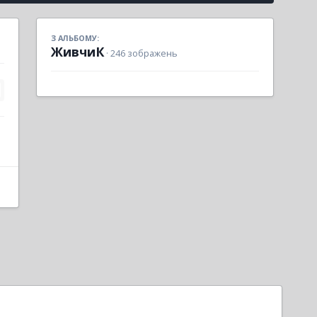
З АЛЬБОМУ:
ЖивчиК
· 246 зображень