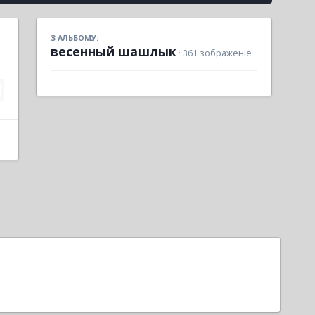
З АЛЬБОМУ:
весенный шашлык
· 361 зображеніе