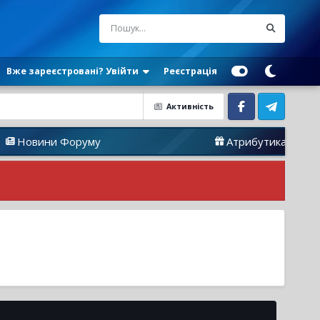
Вже зареєстровані? Увійти
Реєстрація
Активність
Facebook
Telegram
ини Форуму
Атрибутика