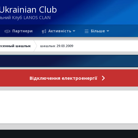
krainian Club
ільний Клуб LANOS CLAN
Партнери
Активність
Більше
есенный шашлык
шашлык 29.03.2009
Нов
Відключення електроенергії