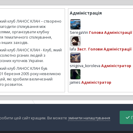
Адміністрація
ький клуб ЛАНОС КЛАН – створено
лагодити спілкування між
лями, організувати клубну
SeregaVin
Голова Адміністрації
ля тематичного спілкування,
а інших заходів.
lafa
Заст. Голови Адміністрації
кий клуб ЛАНОС КЛАН - Клуб, який
бсолютно різних людей з
ізних куточків України.
snigova_koroleva
Адміністратор
ький клуб ЛАНОС КЛАН був
01 березня 2005 року невеликою
ей, які зробили величезний
james
Адміністратор
го розвиток.
есенный шашлык
шашлык 29.03.2009
П
зробити цей сайт кращим. Ви можете
змінити налаштування