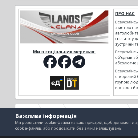
ПРО НАС
Всеукраїнс
з метою на
автолюбите
спільноту д
зустрічей т
Ми в соціальних мережах:
Всеукраїнсь
об'єднав а
абсолютно р
Всеукраїнс
створений 
групою люд
внесок в йо
Головна
Галерея
Альбоми наших користувачів
в
Важлива інформація
Ми розмістили
cookie-файлы
на ваш пристрій, щоб допомогти 
cookie-файлів
, або продовжити без зміни налаштувань.