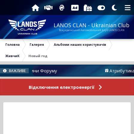
LANOS CLAN - Ukrainian Club
Всеукраїнський Автомобільний Клуб LANOS CLAN
Головна
Галерея
Альбоми наших користувачів
ЖивчиК
Новый год
Новини Форуму
Атрибутика
ВАЖЛИВЕ
Відключення електроенергії