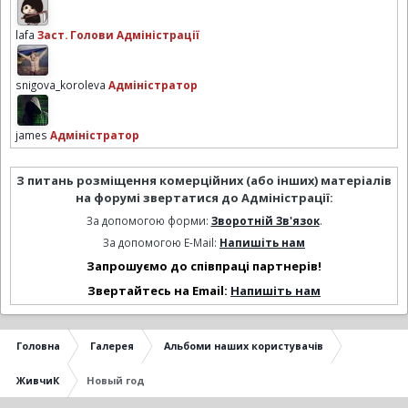
lafa
Заст. Голови Адміністрації
snigova_koroleva
Адміністратор
james
Адміністратор
З питань розміщення комерційних (або інших) матеріалів
на форумі звертатися до Адміністрації:
За допомогою форми:
Зворотній Зв'язок
.
За допомогою E-Mail:
Напишіть нам
Запрошуємо до співпраці партнерів!
Звертайтесь на Email:
Напишіть нам
Головна
Галерея
Альбоми наших користувачів
ЖивчиК
Новый год