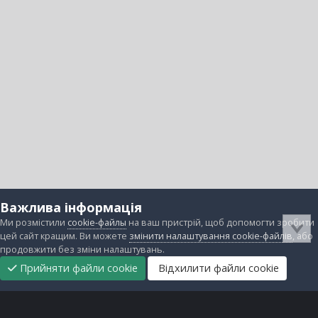
Важлива інформація
Ми розмістили
cookie-файлы
на ваш пристрій, щоб допомогти зробити
цей сайт кращим. Ви можете
змінити налаштування cookie-файлів
, або
продовжити без зміни налаштувань.
Прийняти файли cookie
Відхилити файли cookie
Підтримати
Прибрати
Головна
Завантаження
Непрочитані
Увійти
Реєстрація
нас
рекламу