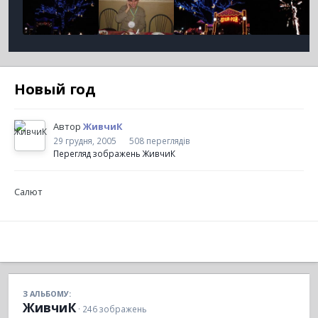
Новый год
Автор
ЖивчиК
29 грудня, 2005
508 переглядів
Перегляд зображень ЖивчиК
Салют
З АЛЬБОМУ:
ЖивчиК
· 246 зображень