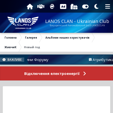
LANOS CLAN - Ukrainian Club
Всеукраїнський Автомобільний Клуб LANOS CLAN
Головна
Галерея
Альбоми наших користувачів
ЖивчиК
Новый год
Новини Форуму
Атрибутика
ВАЖЛИВЕ
Відключення електроенергії