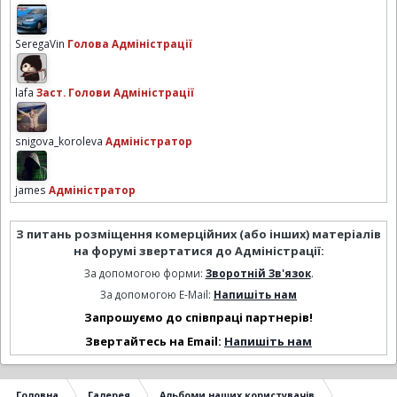
SeregaVin
Голова Адміністрації
lafa
Заст. Голови Адміністрації
snigova_koroleva
Адміністратор
james
Адміністратор
З питань розміщення комерційних (або інших) матеріалів
на форумі звертатися до Адміністрації:
За допомогою форми:
Зворотній Зв'язок
.
За допомогою E-Mail:
Напишіть нам
Запрошуємо до співпраці партнерів!
Звертайтесь на Email:
Напишіть нам
Головна
Галерея
Альбоми наших користувачів