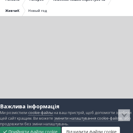
ЖивчиК
Новый год
Важлива інформація
Ми розмістили
cookie-файлы
на ваш пристрій, щоб допомогти зробити
цей сайт кращим. Ви можете
змінити налаштування cookie-файлів
, або
продовжити без зміни налаштувань.
Прийняти файли cookie
Відхилити файли cookie