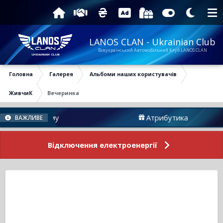
LANOS CLAN - Ukrainian Club
Всеукраїнський Автомобільний Клуб LANOS CLAN
Головна
Галерея
Альбоми наших користувачів
ЖивчиК
Вечеринка
ини Форуму
Атрибутика
ВАЖЛИВЕ
Відключення електроенергії