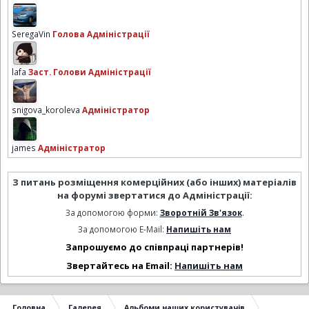
SeregaVin
Голова Адміністрації
lafa
Заст. Голови Адміністрації
snigova_koroleva
Адміністратор
james
Адміністратор
З питань розміщення комерційних (або інших) матеріалів
на форумі звертатися до Адміністрації:
За допомогою форми:
Зворотній Зв'язок
.
За допомогою E-Mail:
Напишіть нам
Запрошуємо до співпраці партнерів!
Звертайтесь на Email:
Напишіть нам
Головна
Галерея
Альбоми наших користувачів