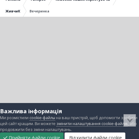
ЖивчиК
Вечеринка
Важлива інформація
Ми розмістили
cookie-файлы
на ваш пристрій, щоб допомогти зробити
цей сайт кращим. Ви можете
змінити налаштування cookie-файлів
, або
продовжити без зміни налаштувань.
Прийняти файли cookie
Відхилити файли cookie