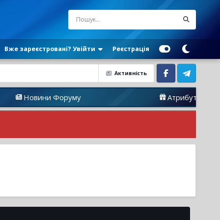
Вже зареєстровані? Увійти
Реєстрація
Активність
Facebook
Telegram
Новини Форуму
Атрибутика