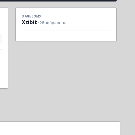
З АЛЬБОМУ:
Xzibit
· 28 зображень