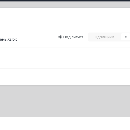
Поділитися
Підпищиків
0
нь Xzibit