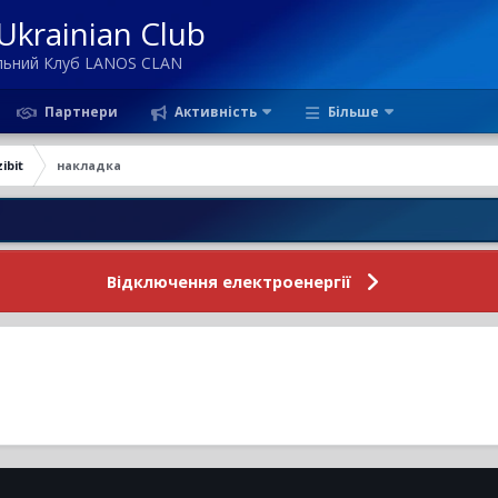
krainian Club
ільний Клуб LANOS CLAN
Партнери
Активність
Більше
ibit
накладка
Відключення електроенергії