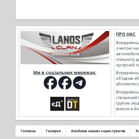
ПРО НАС
Всеукраїнс
з метою на
автолюбите
спільноту д
зустрічей т
Ми в соціальних мережах:
Всеукраїнсь
об'єднав а
абсолютно р
Всеукраїнс
створений 
групою люд
внесок в йо
Головна
Галерея
Альбоми наших користувачів
Xz