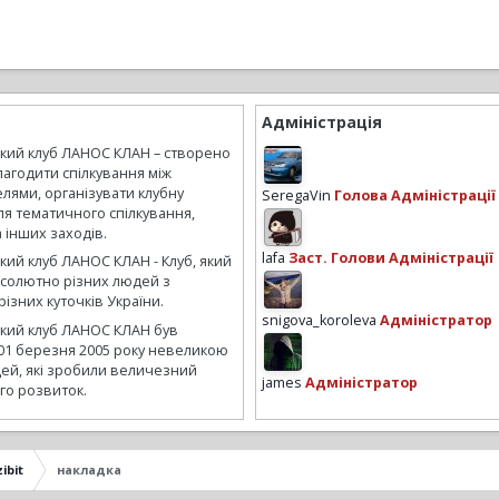
Адміністрація
ький клуб ЛАНОС КЛАН – створено
лагодити спілкування між
лями, організувати клубну
SeregaVin
Голова Адміністрації
ля тематичного спілкування,
а інших заходів.
lafa
Заст. Голови Адміністрації
кий клуб ЛАНОС КЛАН - Клуб, який
бсолютно різних людей з
ізних куточків України.
snigova_koroleva
Адміністратор
ький клуб ЛАНОС КЛАН був
01 березня 2005 року невеликою
ей, які зробили величезний
james
Адміністратор
го розвиток.
ibit
накладка