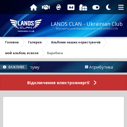
LANOS CLAN - Ukrainian Club
Всеукраїнський Автомобільний Клуб LANOS CLAN
Головна
Галерея
Альбоми наших користувачів
мой альбом, всякое
Барабака
вини Форуму
Атрибутика
ВАЖЛИВЕ
Відключення електроенергії