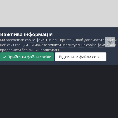
Важлива інформація
Ми розмістили
cookie-файлы
на ваш пристрій, щоб допомогти зробити
цей сайт кращим. Ви можете
змінити налаштування cookie-файлів
, або
продовжити без зміни налаштувань.
Прийняти файли cookie
Відхилити файли cookie
Підтримати
Прибрати
Головна
Завантаження
Непрочитані
Увійти
Реєстрація
нас
рекламу
Зворотній зв'язок
Файли cookie
Всі права захищені © lanos.com.ua, 2005-2026