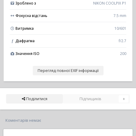
Зроблено з
NIKON COOLPIX P1
Фокусна відстань
7.5 mm
Витримка
10/601
Діафрагма
f/2.7
f
Значення ISO
200
Перегляд повної EXIF інформації
Поділитися
Підпищиків
0
Коментарів немає