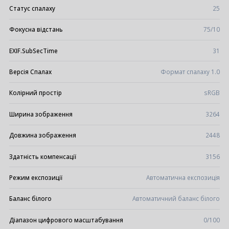
Статус спалаху
25
Фокусна відстань
75/10
EXIF.SubSecTime
31
Версія Спалах
Формат спалаху 1.0
Колірний простір
sRGB
Ширина зображення
3264
Довжина зображення
2448
Здатність компенсації
3156
Режим експозиції
Автоматична експозиція
Баланс білого
Автоматичний баланс білого
Діапазон цифрового масштабування
0/100