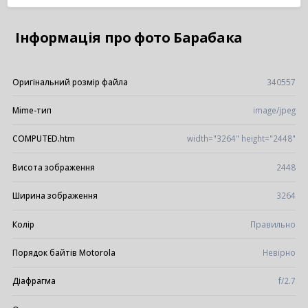
Інформація про фото Барабака
Оригінальний розмір файла
340557
Mime-тип
image/jpeg
COMPUTED.htm
width="3264" height="2448"
Висота зображення
2448
Ширина зображення
3264
Колір
Правильно
Порядок байтів Motorola
Невірно
Діафрагма
f/2.7