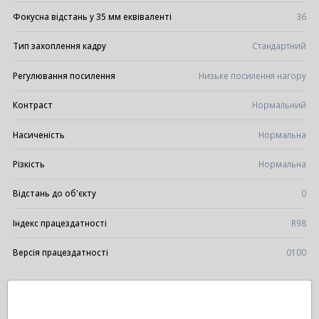
Фокусна відстань у 35 мм еквіваленті
36
Тип захоплення кадру
Стандартний
Регулювання посилення
Низьке посилення нагору
Контраст
Нормальний
Насиченість
Нормальна
Різкість
Нормальна
Відстань до об'єкту
0
Індекс працездатності
R98
Версія працездатності
0100