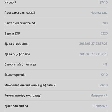
Число F
27/10
Програма експозиції
Нормальна
Світлочутливість ISO
200
Версія EXIF
0220
Дата створення
2015:03:27 23:37:23
Дата оцифровки
2015:03:27 23:37:23
Стиснутий біт/піксел
4/1
Експокорекція
0/10
Максимальне значення діафрагми
29/10
Режим виміру експозиції
Матричний
Джерело світла
Невідомо