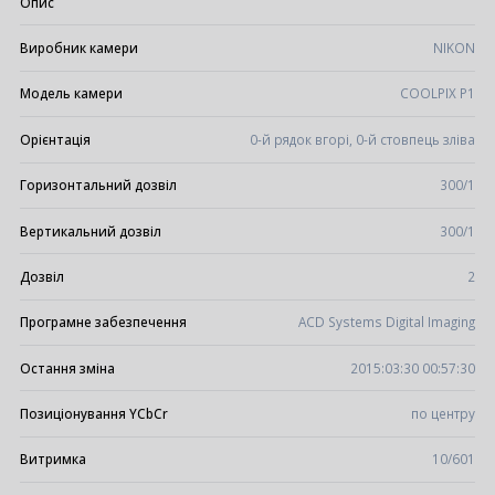
Опис
Виробник камери
NIKON
Модель камери
COOLPIX P1
Орієнтація
0-й рядок вгорі, 0-й стовпець зліва
Горизонтальний дозвіл
300/1
Вертикальний дозвіл
300/1
Дозвіл
2
Програмне забезпечення
ACD Systems Digital Imaging
Остання зміна
2015:03:30 00:57:30
Позиціонування YCbCr
по центру
Витримка
10/601