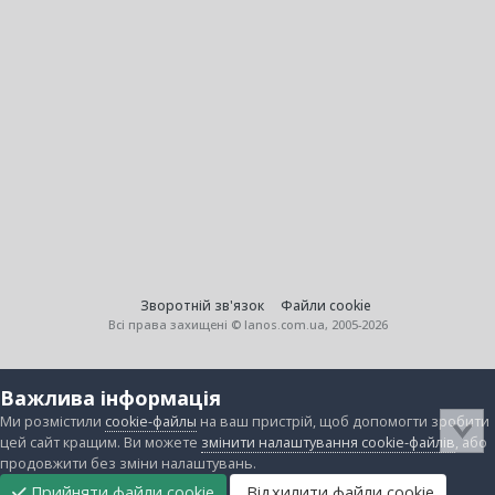
Зворотній зв'язок
Файли cookie
Всі права захищені © lanos.com.ua, 2005-2026
Важлива інформація
Ми розмістили
cookie-файлы
на ваш пристрій, щоб допомогти зробити
цей сайт кращим. Ви можете
змінити налаштування cookie-файлів
, або
продовжити без зміни налаштувань.
Прийняти файли cookie
Відхилити файли cookie