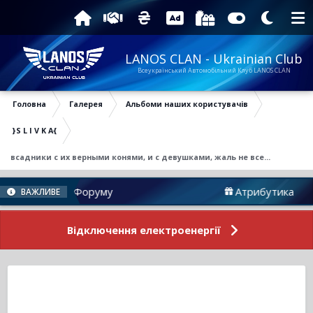
LANOS CLAN - Ukrainian Club
Всеукраїнський Автомобільний Клуб LANOS CLAN
Головна
Галерея
Альбоми наших користувачів
}S L I V K A{
всадники с их верными конями, и с девушками, жаль не все...
Новини Форуму
Атрибутика
ВАЖЛИВЕ
Відключення електроенергії