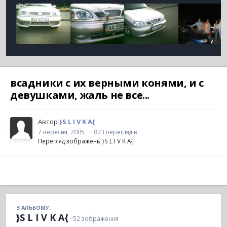
всадники с их верными конями, и с
девушками, жаль не все...
Автор
}S L I V K A{
7 вересня, 2005
823 переглядів
Перегляд зображень }S L I V K A{
З АЛЬБОМУ:
}S L I V K A{
· 52 зображення