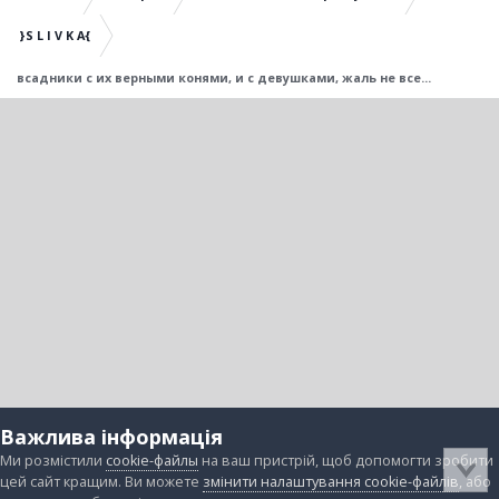
}S L I V K A{
всадники с их верными конями, и с девушками, жаль не все...
Важлива інформація
Ми розмістили
cookie-файлы
на ваш пристрій, щоб допомогти зробити
цей сайт кращим. Ви можете
змінити налаштування cookie-файлів
, або