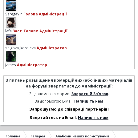
SeregaVin
Голова Адміністрації
lafa
Заст. Голови Адміністрації
snigova_koroleva
Адміністратор
james
Адміністратор
З питань розміщення комерційних (або інших) матеріалів
на форумі звертатися до Адміністрації:
За допомогою форми:
Зворотній Зв'язок
.
За допомогою E-Mail:
Напишіть нам
Запрошуємо до співпраці партнерів!
Звертайтесь на Email:
Напишіть нам
Головна
Галерея
Альбоми наших користувачів