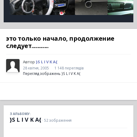
это только начало, продолжение
следует............
Автор
}S L I V K A{
28 квітня, 2005
1 148 переглядів
Перегляд зображень }S L I V K A{
З АЛЬБОМУ:
}S L I V K A{
· 52 зображення