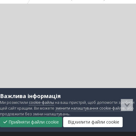
Важлива інформація
Ми розмістили
cookie-файлы
на ваш пристрій, щоб допомогти зробити
цей сайт кращим. Ви можете
змінити налаштування cookie-файлів
, або
продовжити без зміни налаштувань.
Прийняти файли cookie
Відхилити файли cookie
Підтримати
Прибрати
Головна
Завантаження
Непрочитані
Увійти
Реєстрація
нас
рекламу