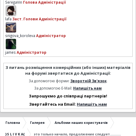
SeregaVin
Голова Адміністрації
lafa
Заст. Голови Адміністрації
snigova_koroleva
Адміністратор
james
Адміністратор
З питань розміщення комерційних (або інших) матеріалів
на форумі звертатися до Адміністрації:
За допомогою форми:
Зворотній Зв'язок
.
За допомогою E-Mail:
Напишіть нам
Запрошуємо до співпраці партнерів!
Звертайтесь на Email:
Напишіть нам
Головна
Галерея
Альбоми наших користувачів
}S L I V K A{
это только начало, продолжение следует............