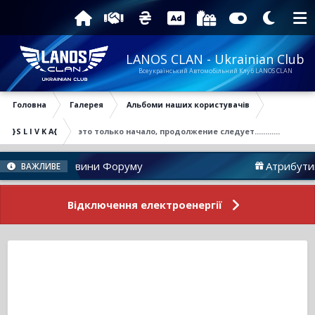
LANOS CLAN - Ukrainian Club
Всеукраїнський Автомобільний Клуб LANOS CLAN
Головна
Галерея
Альбоми наших користувачів
}S L I V K A{
это только начало, продолжение следует............
Новини Форуму
Атрибутика
ВАЖЛИВЕ
Відключення електроенергії