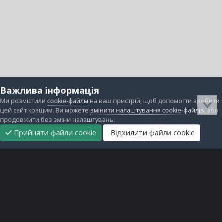
Важлива інформація
Ми розмістили
cookie-файлы
на ваш пристрій, щоб допомогти зробити
цей сайт кращим. Ви можете
змінити налаштування cookie-файлів
, або
продовжити без зміни налаштувань.
Прийняти файли cookie
Відхилити файли cookie
Підтримати
Прибрати
Головна
Завантаження
Непрочитані
Увійти
Реєстрація
нас
рекламу
Зворотній зв'язок
Файли cookie
Всі права захищені © lanos.com.ua, 2005-2026