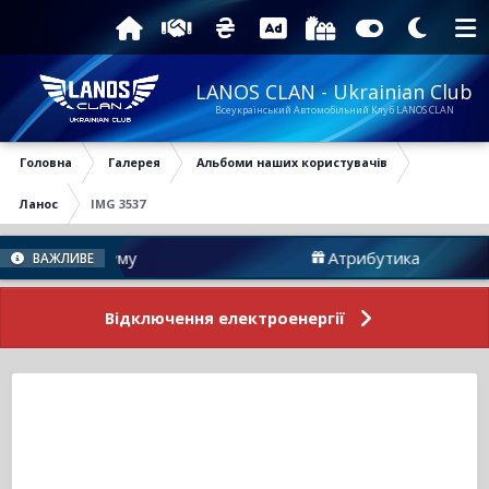
LANOS CLAN - Ukrainian Club
Всеукраїнський Автомобільний Клуб LANOS CLAN
Головна
Галерея
Альбоми наших користувачів
Ланос
IMG 3537
вини Форуму
Атрибутика
ВАЖЛИВЕ
Відключення електроенергії