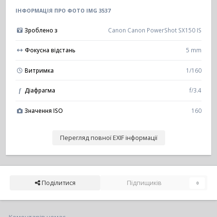
ІНФОРМАЦІЯ ПРО ФОТО IMG 3537
Зроблено з
Canon Canon PowerShot SX150 IS
Фокусна відстань
5 mm
Витримка
1/160
Діафрагма
f/3.4
f
Значення ISO
160
Перегляд повної EXIF інформації
Поділитися
Підпищиків
0