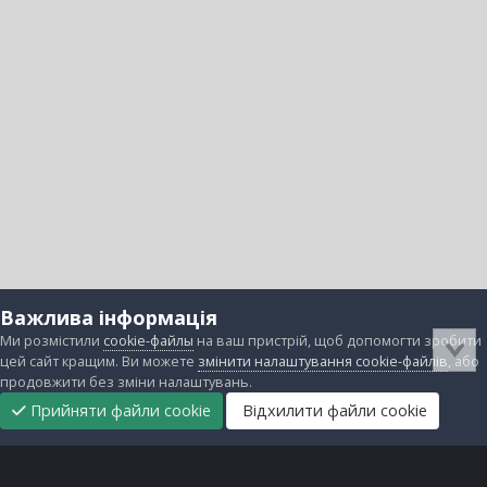
Важлива інформація
Ми розмістили
cookie-файлы
на ваш пристрій, щоб допомогти зробити
цей сайт кращим. Ви можете
змінити налаштування cookie-файлів
, або
продовжити без зміни налаштувань.
Прийняти файли cookie
Відхилити файли cookie
Підтримати
Прибрати
Головна
Завантаження
Непрочитані
Увійти
Реєстрація
нас
рекламу