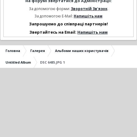
на форумі звертатися до Адміністрації:
За допомогою форми:
Зворотній Зв'язок
.
За допомогою E-Mail:
Напишіть нам
Запрошуємо до співпраці партнерів!
Звертайтесь на Email:
Напишіть нам
Головна
Галерея
Альбоми наших користувачів
Untitled Album
DSC 6485.JPG 1