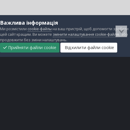
Важлива інформація
Ми розмістили
cookie-файлы
на ваш пристрій, щоб допомогти зробити
цей сайт кращим. Ви можете
змінити налаштування cookie-файлів
, або
продовжити без зміни налаштувань.
Прийняти файли cookie
Відхилити файли cookie
Підтримати
Прибрати
Головна
Завантаження
Непрочитані
Увійти
Реєстрація
нас
рекламу
Зворотній зв'язок
Файли cookie
Всі права захищені © lanos.com.ua, 2005-2026