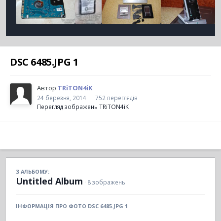
DSC 6485.JPG 1
Автор
TRiTON4iK
24 березня, 2014
752 переглядів
Перегляд зображень TRiTON4iK
З АЛЬБОМУ:
Untitled Album
· 8 зображень
ІНФОРМАЦІЯ ПРО ФОТО DSC 6485.JPG 1