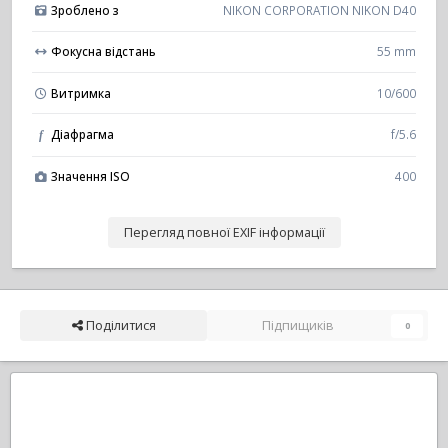
Зроблено з
NIKON CORPORATION NIKON D40
Фокусна відстань
55 mm
Витримка
10/600
Діафрагма
f/5.6
f
Значення ISO
400
Перегляд повної EXIF інформації
Поділитися
Підпищиків
0