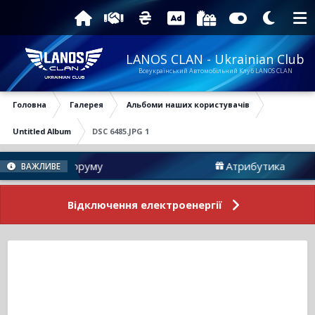
LANOS CLAN - Ukrainian Club
Всеукраїнський Автомобільний Клуб LANOS CLAN
Головна
Галерея
Альбоми наших користувачів
Untitled Album
DSC 6485.JPG 1
Новини Форуму
Атрибутика
ВАЖЛИВЕ
Відключення електроенергії