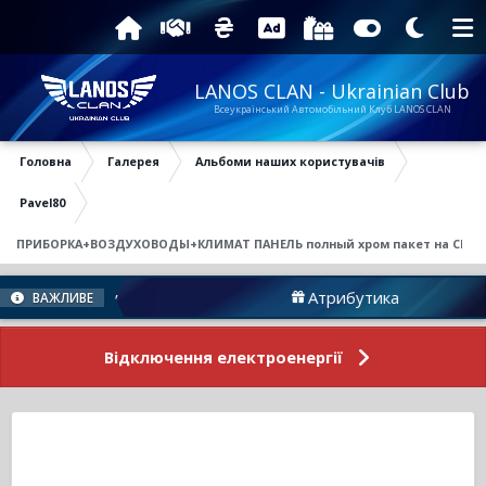
LANOS CLAN - Ukrainian Club
Всеукраїнський Автомобільний Клуб LANOS CLAN
Головна
Галерея
Альбоми наших користувачів
Pavel80
ПРИБОРКА+ВОЗДУХОВОДЫ+КЛИМАТ ПАНЕЛЬ полный хром пакет на СЕАТ
ни Форуму
Атрибутика
ВАЖЛИВЕ
Відключення електроенергії