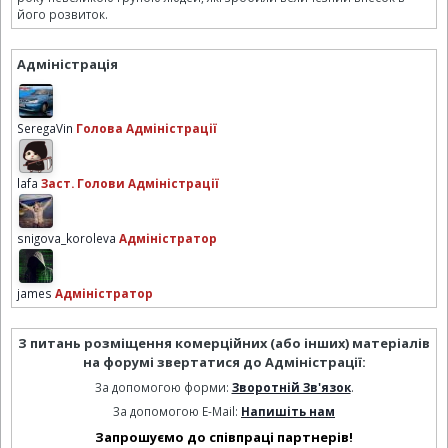
його розвиток.
Адміністрація
SeregaVin
Голова Адміністрації
lafa
Заст. Голови Адміністрації
snigova_koroleva
Адміністратор
james
Адміністратор
З питань розміщення комерційних (або інших) матеріалів
на форумі звертатися до Адміністрації:
За допомогою форми:
Зворотній Зв'язок
.
За допомогою E-Mail:
Напишіть нам
Запрошуємо до співпраці партнерів!